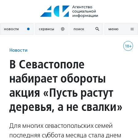
Перейти
к
содержанию
новости
сервисы
поиск
меню
18+
Новости
В Севастополе
набирает обороты
акция «Пусть растут
деревья, а не свалки»
Для многих севастопольских семей
последняя суббота месяца стала днем