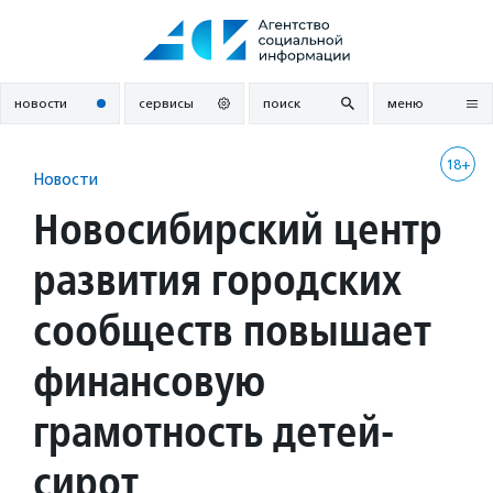
Перейти
к
содержанию
новости
сервисы
поиск
меню
18+
Новости
Новосибирский центр
развития городских
сообществ повышает
финансовую
грамотность детей-
сирот