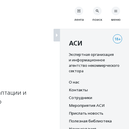
лента
поиск
меню
18+
АСИ
Экспертная организация
и информационное
агентство некоммерческого
сектора
О нас
Контакты
аптации и
Сотрудники
о
Мероприятия АСИ
Прислать новость
Полезная библиотека
Наши издания