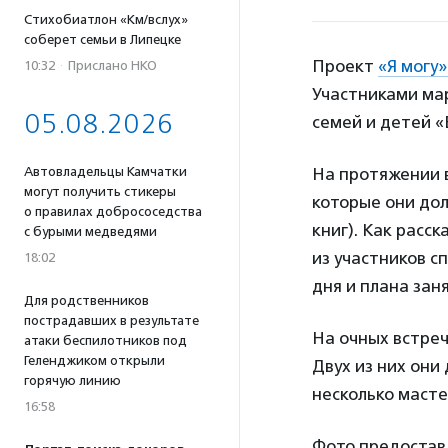
Стихобиатлон «Км/вслух»
соберет семьи в Липецке
Проект
«Я могу
10:32
·
Прислано НКО
Участниками ма
05.08.2026
семей и детей «
Автовладельцы Камчатки
На протяжении в
могут получить стикеры
которые они дол
о правилах добрососедства
книг). Как расс
с бурыми медведями
из участников 
18:02
дня и плана зан
Для родственников
пострадавших в результате
На очных встре
атаки беспилотников под
Геленджиком открыли
Двух из них они
горячую линию
несколько масте
16:58
Фото предостав