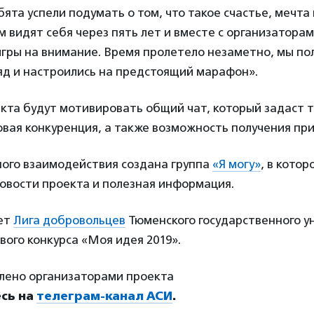
ята успели подумать о том, что такое счастье, мечта 
м видят себя через пять лет и вместе с организаторам
гры на внимание. Время пролетело незаметно, мы по
яд и настроились на предстоящий марафон».
кта будут мотивировать общий чат, который задаст 
вая конкуренция, а также возможность получения пр
ного взаимодействия создана группа
«Я могу»
,
в котор
овости проекта и полезная информация.
ет
Лига добровольцев
Тюменского государственного у
вого конкурса
«Моя идея 2019».
лено организаторами проекта
сь на
телеграм-канал АСИ
.