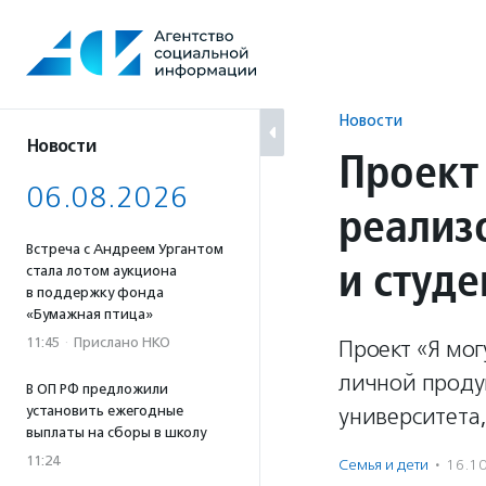
Перейти
к
содержанию
Новости
Новости
Проект
06.08.2026
реализ
Встреча с Андреем Ургантом
и студ
стала лотом аукциона
в поддержку фонда
«Бумажная птица»
11:45
·
Прислано НКО
Проект «Я мо
личной проду
В ОП РФ предложили
установить ежегодные
университета,
выплаты на сборы в школу
11:24
Семья и дети
·
16.1