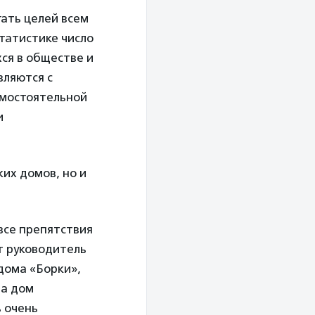
ать целей всем
статистике число
ся в обществе и
вляются с
амостоятельной
и
их домов, но и
все препятствия
т
руководитель
дома «Борки»,
ла дом
ь очень