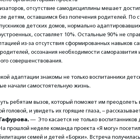
низаторов, отсутствие самодисциплины мешает достиг
сле детям, оставшимся без попечения родителей. По 
ыпускников детских домов, нормально адаптировавших
устроенных, составляет 10%. Остальные 90% не спра
птацией из-за отсутствия сформированных навыков с
 родителей, осознания необходимости саморазвития 
ого совершенствования.
кой адаптации знакомы не только воспитанники детск
ые начали самостоятельную жизнь.
уть ребятам вызов, который поможет им преодолеть 
ой головой,
и увидеть их горящие глаза, – рассказывае
Гафурова.
— Это касается не только воспитанников 
 На прошлой неделе команда проекта «Я могу» посети
илитации семей и детей «Борки». Встреча получилас