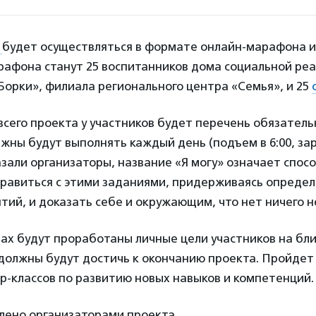
»
будет осуществляться в формате онлайн-марафона и 
рафона станут 25 воспитанников дома социальной ре
Борки», филиала регионального центра «Семья»,
и 25
сего проекта у участников будет перечень обязатель
жны будут выполнять каждый день (подъем в 6:00, за
казали организаторы, название «Я могу» означает спос
справиться с этими заданиями, придерживаясь опреде
ятий, и доказать себе и окружающим, что нет ничего 
чах будут проработаны личные цели участников на бл
 должны будут достичь к окончанию проекта. Пройдет
р-классов по развитию новых навыков и компетенций.
лено организаторами проекта