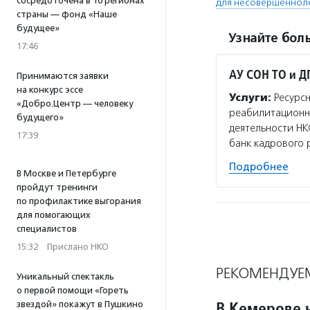
сосредоточена в 10 регионах
для несовершенноле
страны — фонд «Наше
будущее»
Узнайте боль
17:46
АУ СОН ТО и Д
Принимаются заявки
на конкурс эссе
Услуги:
Ресурсн
«Добро.Центр — человеку
реабилитационно
будущего»
деятельности НК
17:39
банк кадрового 
Подробнее
В Москве и Петербурге
пройдут тренинги
по профилактике выгорания
для помогающих
специалистов
15:32
·
Прислано НКО
РЕКОМЕНДУЕ
Уникальный спектакль
о первой помощи «Гореть
В Кемерове 
звездой» покажут в Пушкино