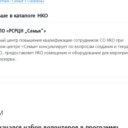
тних "Семья"» (Тюмень)
ше в каталоге НКО
ПО «РСРЦН „Семья“»
ый центр повышения квалификации сотрудников СО НКО при
м центре «Семья» консультирует по вопросам создания и теку
О, предоставляет НКО помещение и оборудование для мероприя
резерва…
М
начался набор волонтеров в программу