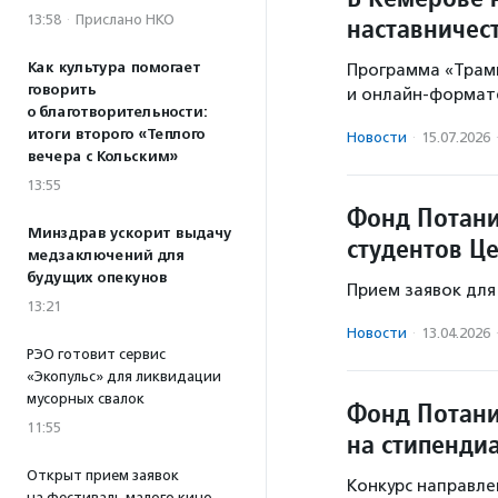
13:58
·
Прислано НКО
наставничес
Как культура помогает
Программа «Трам
говорить
и онлайн-формат
о благотворительности:
итоги второго «Теплого
Новости
·
15.07.2026
вечера с Кольским»
13:55
Фонд Потани
Минздрав ускорит выдачу
студентов Ц
медзаключений для
будущих опекунов
Прием заявок для
13:21
Новости
·
13.04.2026
РЭО готовит сервис
«Экопульс» для ликвидации
мусорных свалок
Фонд Потани
11:55
на стипенди
Открыт прием заявок
Конкурс направле
на фестиваль малого кино