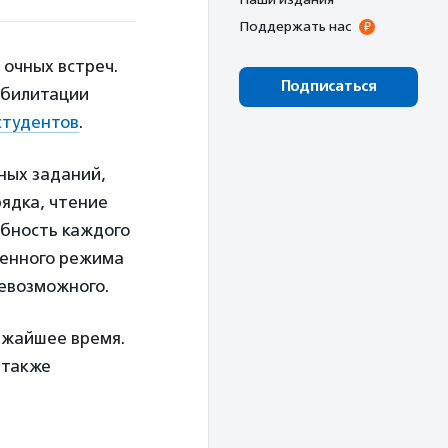
Поддержать нас
очных встреч.
Подписаться
абилитации
студентов
.
ных заданий,
рядка, чтение
обность каждого
ленного режима
невозможного.
ижайшее время.
 также