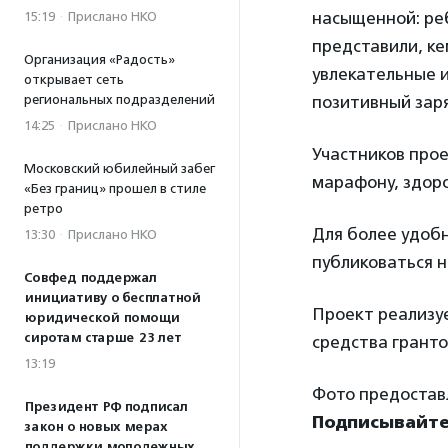
насыщенной: реб
15:19
·
Прислано НКО
представили, ке
Организация «Радость»
увлекательные и
открывает сеть
региональных подразделений
позитивный зар
14:25
·
Прислано НКО
Участников прое
Московский юбилейный забег
марафону, здоро
«Без границ» прошел в стиле
ретро
Для более удоб
13:30
·
Прислано НКО
публиковаться н
Совфед поддержал
инициативу о бесплатной
Проект реализу
юридической помощи
сиротам старше 23 лет
средства гранто
13:19
Фото предостав
Президент РФ подписал
Подписывайте
закон о новых мерах
поддержки молодежных