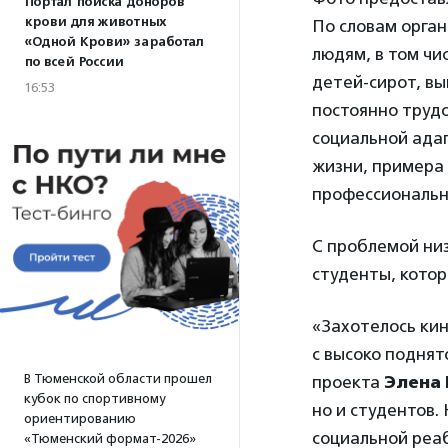
Портал поиска доноров
крови для животных
По словам орга
«Одной Крови» заработал
людям, в том чи
по всей России
детей-сирот, в
16:53
постоянно трудо
социальной ада
жизни, примера
профессиональн
С проблемой низ
студенты, котор
«Захотелось кин
с высоко поднят
В Тюменской области прошел
проекта
Элена 
кубок по спортивному
но и студентов.
ориентированию
социальной реаб
«Тюменский формат-2026»