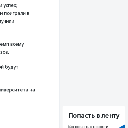
и успех;
и поиграли в
лучили
темп всему
изов.
ой будут
ниверситета на
Попасть в ленту
Как попасть в новости