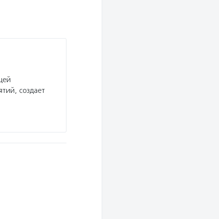
щей
тий, создает