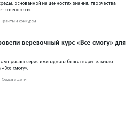
среды, основанной на ценностях знания, творчества
етственности.
·
Гранты и конкурсы
ровели веревочный курс «Все смогу» для
ехом прошла серия ежегодного благотворительного
 «Все смогу».
·
Семья и дети