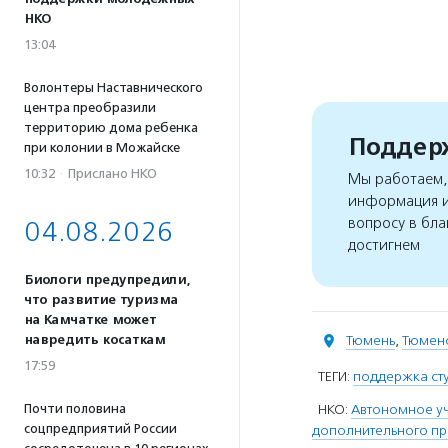
НКО
13:04
Волонтеры Наставнического
центра преобразили
территорию дома ребенка
Поддерж
при колонии в Можайске
10:32
·
Прислано НКО
Мы работаем, 
информация и
вопросу в бла
04.08.2026
достигнем
Биологи предупредили,
что развитие туризма
на Камчатке может
навредить косаткам
Тюмень
,
Тюменс
17:59
ТЕГИ:
поддержка ст
Почти половина
НКО:
Автономное у
соцпредприятий России
дополнительного п