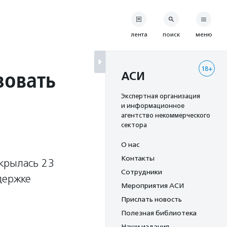
лента
поиск
меню
18+
зовать
АСИ
Экспертная организация
и информационное
агентство некоммерческого
сектора
О нас
Контакты
ткрылась 23
Сотрудники
держке
Мероприятия АСИ
Прислать новость
Полезная библиотека
Наши издания