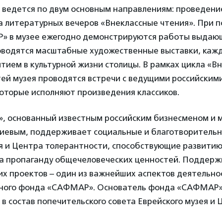
 ведется по двум основным направлениям: проведени
ла литературных вечеров «Внеклассные чтения». При 
 в музее ежегодно демонстрируются работы выдаю
оводятся масштабные художественные выставки, кажд
тием в культурной жизни столицы. В рамках цикла «В
тей музея проводятся встречи с ведущими российским
которые исполняют произведения классиков.
 основанный известным российским бизнесменом и 
иевым, поддерживает социальные и благотворитель
я и Центра толерантности, способствующие развитию
а пропаганду общечеловеческих ценностей. Поддержк
их проектов – один из важнейших аспектов деятельно
ьного фонда «САФМАР». Основатель фонда «САФМАР
 в состав попечительского совета Еврейского музея и