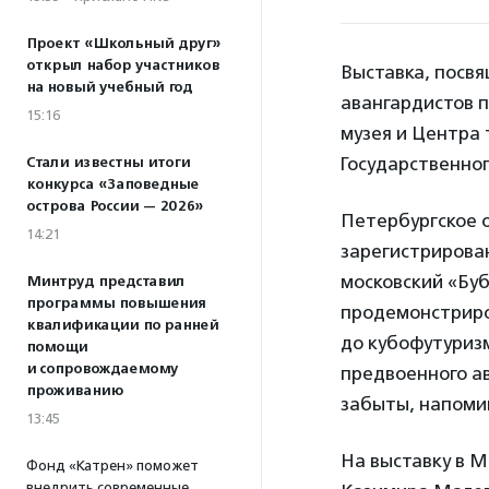
Проект «Школьный друг»
открыл набор участников
Выставка, посв
на новый учебный год
авангардистов п
15:16
музея и Центра 
Государственного
Стали известны итоги
конкурса «Заповедные
острова России — 2026»
Петербургское 
14:21
зарегистрирова
московский «Буб
Минтруд представил
программы повышения
продемонстриро
квалификации по ранней
до кубофутуризм
помощи
и сопровождаемому
предвоенного ав
проживанию
забыты, напоми
13:45
На выставку в 
Фонд «Катрен» поможет
внедрить современные