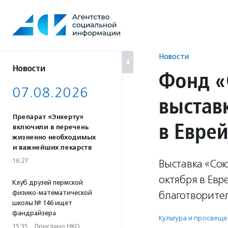
Перейти
к
содержанию
Новости
Новости
Фонд «
07.08.2026
выстав
Препарат «Энхерту»
в Евре
включили в перечень
жизненно необходимых
и важнейших лекарств
16:27
Выставка «Со
октября в Евр
Клуб друзей пермской
физико-математической
благотворите
школы № 146 ищет
фандрайзера
Культура и просвещ
15:35
·
Прислано НКО