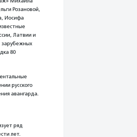
заж» Михаила
льги Розановой,
а, Иосифа
известные
ссии, Латвии и
и зарубежных
дка 80
ментальные
нии русского
ения авангарда.
зует ряд
сти лет.