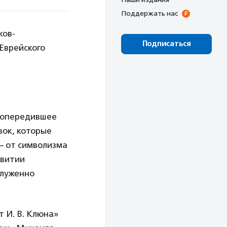
Поддержать нас
ков-
Подписаться
 Еврейского
а опередившее
вок, которые
– от символизма
звитии
служенно
 И. В. Клюна»