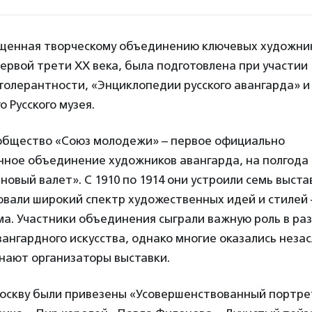
ященная творческому объединению ключевых художни
ервой трети ХХ века, была подготовлена при участии
толерантности, «Энциклопедии русского авангарда» и
 Русского музея.
общество «Союз молодежи» – первое официально
нное объединение художников авангарда, на полгод
новый валет». С 1910 по 1914 они устроили семь выста
вали широкий спектр художественных идей и стилей 
а. Участники объединения сыграли важную роль в ра
ангардного искусства, однако многие оказались неза
нают организаторы выставки.
Москву были привезены «Усовершенствованный портрет