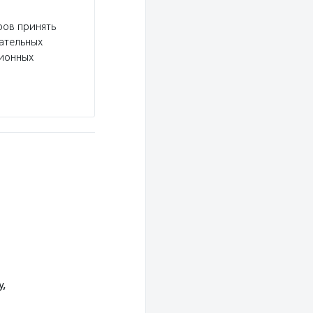
Подробнее
ров принять
вательных
сионных
,