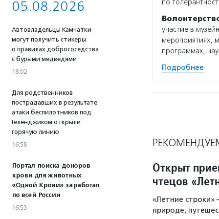
по толерантност
05.08.2026
Волонтерств
участие в музей
Автовладельцы Камчатки
могут получить стикеры
мероприятиях, м
о правилах добрососедства
программах, нау
с бурыми медведями
Подробнее
18:02
Для родственников
пострадавших в результате
атаки беспилотников под
Геленджиком открыли
горячую линию
РЕКОМЕНДУЕ
16:58
Открыт прие
Портал поиска доноров
крови для животных
чтецов «Лет
«Одной Крови» заработал
по всей России
«Летние строки» 
16:53
природе, путешес