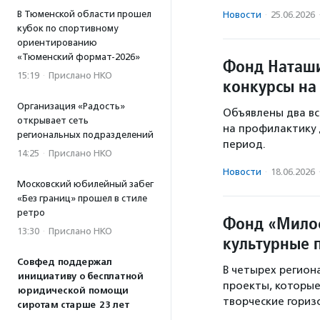
В Тюменской области прошел
Новости
·
25.06.2026
кубок по спортивному
ориентированию
«Тюменский формат-2026»
Фонд Наташи
15:19
·
Прислано НКО
конкурсы на
Организация «Радость»
Объявлены два вс
открывает сеть
на профилактику 
региональных подразделений
период.
14:25
·
Прислано НКО
Новости
·
18.06.2026
Московский юбилейный забег
«Без границ» прошел в стиле
ретро
Фонд «Мило
13:30
·
Прислано НКО
культурные 
Совфед поддержал
В четырех регион
инициативу о бесплатной
проекты, которые
юридической помощи
творческие гориз
сиротам старше 23 лет