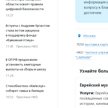
информация и
области освоят правила
вопросу в бла
цифровой безопасности
достигнем
13:27
Встреча с Андреем Ургантом
стала лотом аукциона
в поддержку фонда
Москва
«Бумажная птица»
ТЕГИ:
выставка карт
11:45
·
Прислано НКО
НКО:
Частное учреж
"САФМАР"
В ОП РФ предложили
установить ежегодные
выплаты на сборы в школу
Узнайте боль
11:24
Еврейский муз
Стихобиатлон «Км/вслух»
соберет семьи в Липецке
Услуги:
Еврейск
10:32
·
Прислано НКО
посвященные сов
истории, кинема