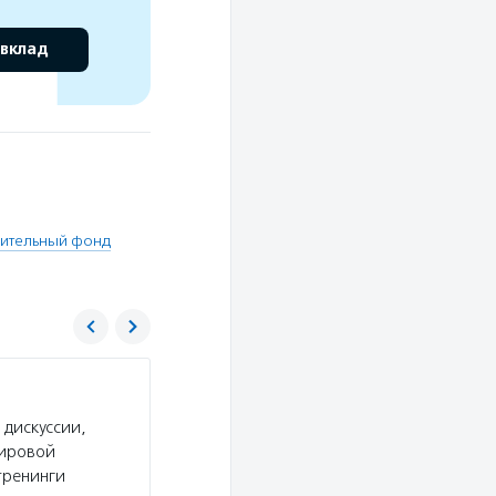
 вклад
рительный фонд
САФМАР
 дискуссии,
Услуги:
Благотворительный Фонд «Сафмар» о
мировой
с инвалидностью, помогает храмам и монастыр
тренинги
детские школы, искусство.