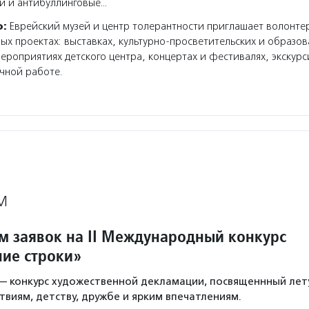
и и антибуллинговые…
о:
Еврейский музей и центр толерантности приглашает волонте
ных проектах: выставках, культурно-просветительских и образо
ероприятиях детского центра, концертах и фестивалях, экскур
чной работе.
М
м заявок на II Международный конкурс
ние строки»
— конкурс художественной декламации, посвященнный лету
твиям, детству, дружбе и ярким впечатлениям.