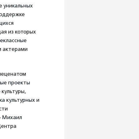
е уникальных
поддержке
щихся
ая из которых
неклассные
и актерами
меценатом
ные проекты
 культуры,
а культурных и
сти
» Михаил
 Центра