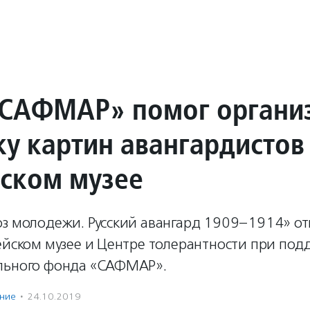
САФМАР» помог органи
ку картин авангардистов
йском музее
юз молодежи. Русский авангард 1909–1914» о
ейском музее и Центре толерантности при под
льного фонда «САФМАР».
ение
·
24.10.2019