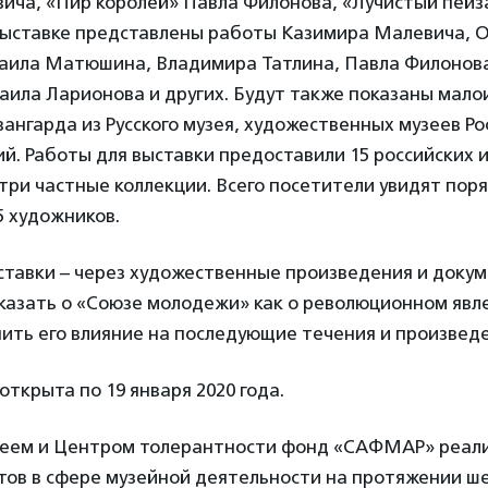
ича, «Пир королей» Павла Филонова, «Лучистый пей
выставке представлены работы Казимира Малевича, О
хаила Матюшина, Владимира Татлина, Павла Филонов
аила Ларионова и других. Будут также показаны мало
ангарда из Русского музея, художественных музеев Ро
й. Работы для выставки предоставили 15 российских 
 три частные коллекции. Всего посетители увидят поря
5 художников.
ыставки – через художественные произведения и доку
казать о «Союзе молодежи» как о революционном явле
нить его влияние на последующие течения и произвед
открыта по 19 января 2020 года.
зеем и Центром толерантности фонд «САФМАР» реали
ов в сфере музейной деятельности на протяжении ше