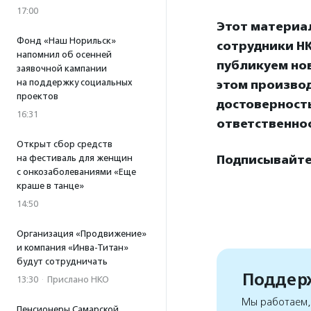
17:00
Этот материа
Фонд «Наш Норильск»
сотрудники НК
напомнил об осенней
публикуем нов
заявочной кампании
на поддержку социальных
этом произво
проектов
достоверност
16:31
ответственно
Открыт сбор средств
на фестиваль для женщин
Подписывайтес
с онкозаболеваниями «Еще
краше в танце»
14:50
Организация «Продвижение»
и компания «Инва-Титан»
будут сотрудничать
Поддерж
13:30
·
Прислано НКО
Мы работаем, 
Пенсионеры Самарской