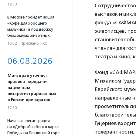
12:59
Сотрудничество
выставок и цик
В Москве пройдет акция
фонда «САФМАР»
«Кофе для хорошего
мальчика» в поддержку
живописцев, пр
бездомных животных
становится собы
10:52
·
Прислано НКО
чтения» для гос
театра и кино, 
06.08.2026
Фонд «САФМАР»,
Минздрав уточнил
Михаилом Гуцер
правила передачи
пациентам
Еврейского музе
незарегистрированных
направленные н
в России препаратов
просветительск
17:30
благотворител
Началась регистрация
Гуцериев входит
на «Добрый забег» в парке
толерантности.
Победы на Поклонной горе