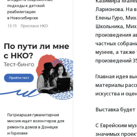
Казимира Малев
подходы к детской
Ларионова. На 
реабилитации
Елены Гуро, Ми
в Новосибирске
Школьника, Мих
13:15
·
Прислано НКО
произведения ав
частных собрани
музеев, а также
произведений 3
Главная идея в
материалы расс
искусства и оце
Выставка будет 
Патриаршая гуманитарная
миссия ищет волонтеров для
С Еврейским му
ремонта домов в Донецке
и Горловке
значимых проект