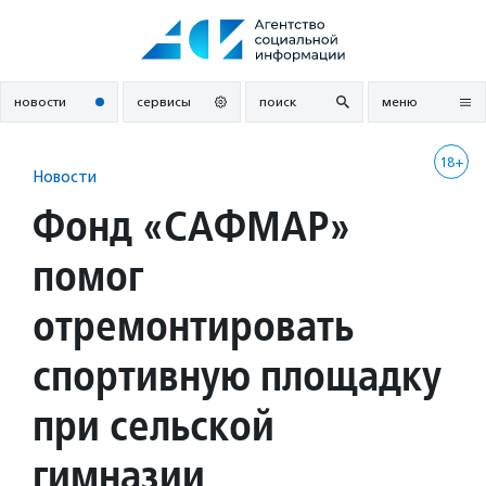
Перейти
к
содержанию
новости
сервисы
поиск
меню
18+
Новости
Фонд «САФМАР»
помог
отремонтировать
спортивную площадку
при сельской
гимназии