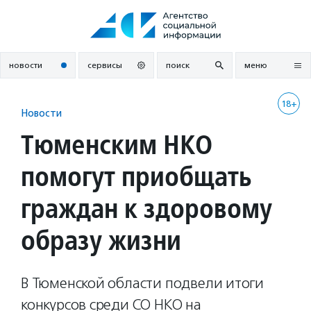
Перейти
к
содержанию
новости
сервисы
поиск
меню
18+
Новости
Тюменским НКО
помогут приобщать
граждан к здоровому
образу жизни
В Тюменской области подвели итоги
конкурсов среди СО НКО на