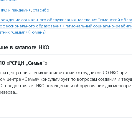
НКО и пандемия
,
спасибо
чреждение социального обслуживания населения Тюменской облас
рофессионального образования «Региональный социально-реабил
тних "Семья"» (Тюмень)
ше в каталоге НКО
ПО «РСРЦН „Семья“»
ый центр повышения квалификации сотрудников СО НКО при
м центре «Семья» консультирует по вопросам создания и теку
О, предоставляет НКО помещение и оборудование для мероприя
резерва…