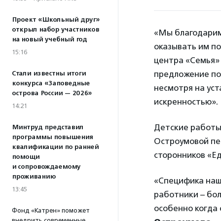
Проект «Школьный друг»
открыл набор участников
«Мы благодарим
на новый учебный год
оказывать им п
15:16
центра «Семья
предложение по
Стали известны итоги
конкурса «Заповедные
несмотря на уст
острова России — 2026»
искренностью».
14:21
Детские работы
Минтруд представил
программы повышения
Остроумовой пе
квалификации по ранней
сторонников «Е
помощи
и сопровождаемому
проживанию
«Специфика наше
13:45
работники – бо
особенно когда 
Фонд «Катрен» поможет
внедрить современные