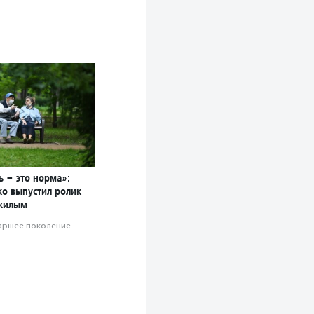
ь – это норма»:
о выпустил ролик
жилым
аршее поколение