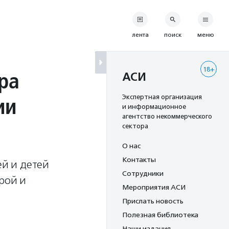
лента
поиск
меню
18+
ра
АСИ
ии
Экспертная организация
и информационное
агентство некоммерческого
сектора
О нас
Контакты
й и детей
Сотрудники
рой и
Мероприятия АСИ
Прислать новость
Полезная библиотека
Наши издания