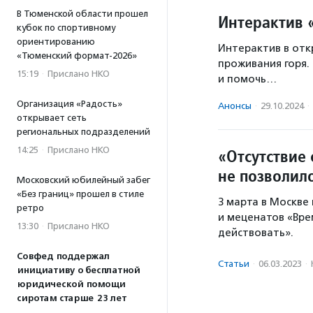
В Тюменской области прошел
Интерактив 
кубок по спортивному
ориентированию
Интерактив в от
«Тюменский формат-2026»
проживания горя.
15:19
·
Прислано НКО
и помочь…
Организация «Радость»
Анонсы
·
29.10.2024
·
открывает сеть
региональных подразделений
14:25
·
Прислано НКО
«Отсутствие 
не позволило
Московский юбилейный забег
«Без границ» прошел в стиле
3 марта в Москв
ретро
и меценатов «Вре
13:30
·
Прислано НКО
действовать».
Совфед поддержал
Статьи
·
06.03.2023
·
инициативу о бесплатной
юридической помощи
сиротам старше 23 лет