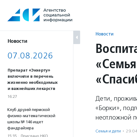
Перейти
к
содержанию
Новости
Новости
Воспит
07.08.2026
«Семья
Препарат «Энхерту»
«Спаси
включили в перечень
жизненно необходимых
и важнейших лекарств
16:27
Дети, прожив
«Борки», подг
Клуб друзей пермской
физико-математической
неотложной 
школы № 146 ищет
фандрайзера
Семья и дети
·
29.0
15:35
·
Прислано НКО