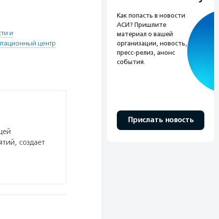
Как попасть в новости
АСИ? Пришлите
ти и
материал о вашей
итационный центр
организации, новость,
пресс-релиз, анонс
события.
Прислать новость
щей
тий, создает