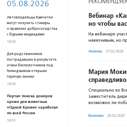
РЕКОМЕНДУЕ
05.08.2026
Вебинар «Ка
Автовладельцы Камчатки
но чтобы ва
могут получить стикеры
о правилах добрососедства
На вебинаре учас
с бурыми медведями
навязчивым, но п
18:02
Анонсы
·
27.02.2026
·
Для родственников
пострадавших в результате
атаки беспилотников под
Мария Мокин
Геленджиком открыли
горячую линию
справедливо
16:58
Специально ко В
Портал поиска доноров
заместитель дир
крови для животных
возможно ли побо
«Одной Крови» заработал
по всей России
Колонки
·
20.02.2025
·
16:53