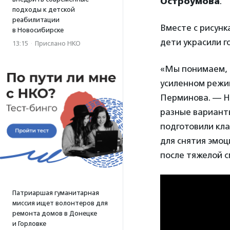
Остроумова
.
подходы к детской
реабилитации
Вместе с рисунк
в Новосибирске
дети украсили 
13:15
·
Прислано НКО
«Мы понимаем, 
усиленном режим
Перминова. — Не
разные вариант
подготовили кла
для снятия эмоц
после тяжелой с
Патриаршая гуманитарная
миссия ищет волонтеров для
ремонта домов в Донецке
и Горловке