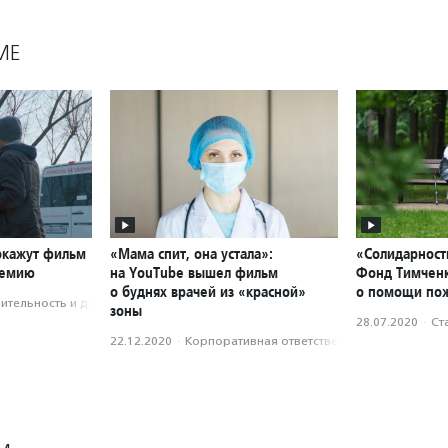
МЕ
окажут фильм
«Мама спит, она устала»:
«Солидарност
демию
на YouTube вышел фильм
Фонд Тимченк
о буднях врачей из «красной»
о помощи по
­тель­ность и доброволь­чест­во
зоны
28.07.2020
·
Ст
22.12.2020
·
Корпоративная ответственность