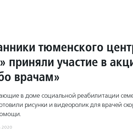
анники тюменского цент
» приняли участие в акц
бо врачам»
ающие в доме социальной реабилитации семе
отовили рисунки и видеоролик для врачей ско
помощи.
4.2020