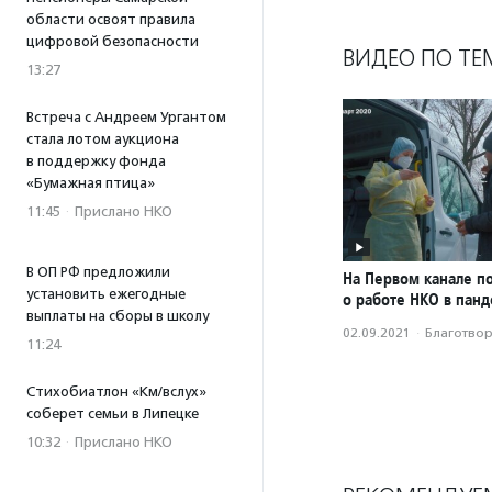
области освоят правила
цифровой безопасности
ВИДЕО ПО ТЕ
13:27
Встреча с Андреем Ургантом
стала лотом аукциона
в поддержку фонда
«Бумажная птица»
11:45
·
Прислано НКО
В ОП РФ предложили
На Первом канале п
установить ежегодные
о работе НКО в пан
выплаты на сборы в школу
02.09.2021
·
Благотвори
11:24
Стихобиатлон «Км/вслух»
соберет семьи в Липецке
10:32
·
Прислано НКО