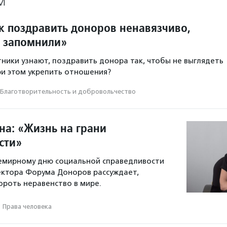
М
к поздравить доноров ненавязчиво,
с запомнили»
тники узнают, поздравить донора так, чтобы не выглядеть
ри этом укрепить отношения?
Благотвори­тель­ность и доброволь­чест­во
а: «Жизнь на грани
сти»
семирному дню социальной справедливости
ектора Форума Доноров рассуждает,
роть неравенство в мире.
Права человека