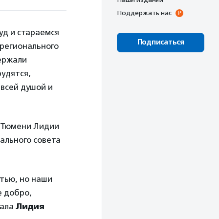
Поддержать нас
уд и стараемся
Подписаться
регионального
держали
удятся,
 всей душой и
и Тюмени Лидии
ального совета
тью, но наши
е добро,
зала
Лидия