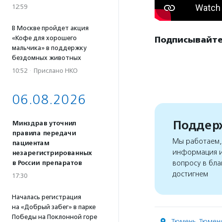
12:59
В Москве пройдет акция
«Кофе для хорошего
Подписывайте
мальчика» в поддержку
бездомных животных
10:52
·
Прислано НКО
06.08.2026
Поддерж
Минздрав уточнил
правила передачи
Мы работаем, 
пациентам
информация и
незарегистрированных
вопросу в бла
в России препаратов
достигнем
17:30
Началась регистрация
на «Добрый забег» в парке
Победы на Поклонной горе
Тюмень
,
Тюменс