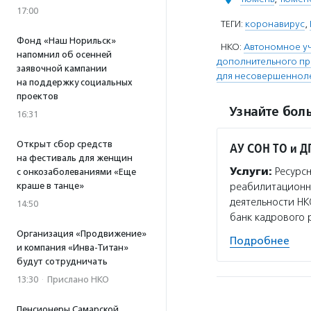
17:00
ТЕГИ:
коронавирус
,
Фонд «Наш Норильск»
НКО:
Автономное у
напомнил об осенней
дополнительного п
заявочной кампании
для несовершенноле
на поддержку социальных
проектов
Узнайте боль
16:31
Открыт сбор средств
АУ СОН ТО и Д
на фестиваль для женщин
Услуги:
Ресурсн
с онкозаболеваниями «Еще
краше в танце»
реабилитационно
деятельности НК
14:50
банк кадрового 
Организация «Продвижение»
Подробнее
и компания «Инва-Титан»
будут сотрудничать
13:30
·
Прислано НКО
Пенсионеры Самарской