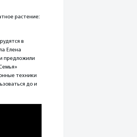
атное растение:
рудятся в
ла Елена
 и предложили
«Семья»
ионные техники
ьзоваться до и