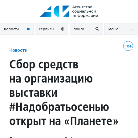
Перейти
к
содержанию
новости
сервисы
поиск
меню
18+
Новости
Сбор средств
на организацию
выставки
#Надобратьосенью
открыт на «Планете»