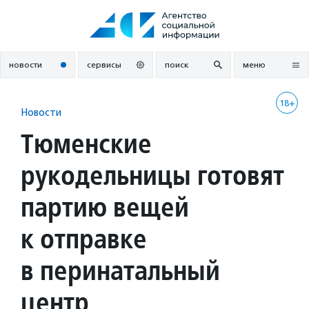
Перейти
к
содержанию
новости
сервисы
поиск
меню
18+
Новости
Тюменские
рукодельницы готовят
партию вещей
к отправке
в перинатальный
центр