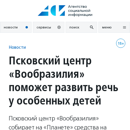
Перейти
к
содержанию
новости
сервисы
поиск
меню
18+
Новости
Псковский центр
«Вообразилия»
поможет развить речь
у особенных детей
Псковский центр «Вообразилия»
собирает на «Планете» средства на