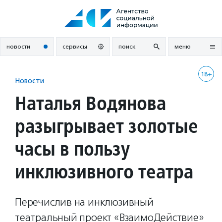
Перейти
к
содержанию
новости
сервисы
поиск
меню
18+
Новости
Наталья Водянова
разыгрывает золотые
часы в пользу
инклюзивного театра
Перечислив на инклюзивный
театральный проект «ВзаимоДействие»