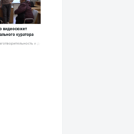
о видеосюжет
ального куратора
аготвори­тель­ность и доброволь­чест­во