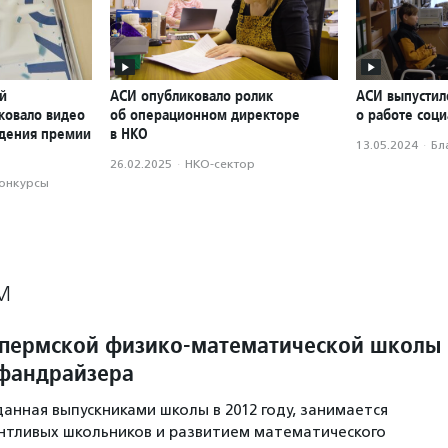
й
АСИ опубликовало ролик
АСИ выпустил
ковало видео
об операционном директоре
о работе соци
ждения премии
в НКО
13.05.2024
·
Бл
26.02.2025
·
НКО-сектор
конкурсы
М
 пермской физико-математической школы
фандрайзера
данная выпускниками школы в 2012 году, занимается
нтливых школьников и развитием математического