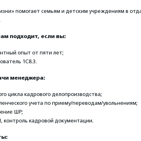
изни» помогает семьям и детским учреждениям в отд
.
вам подходит, если вы:
нтный опыт от пяти лет;
ователь 1С8.3.
ачи менеджера:
ого цикла кадрового делопроизводства;
ленческого учета по приему/переводам/увольнениям;
дение ШР;
, контроль кадровой документации.
ты: