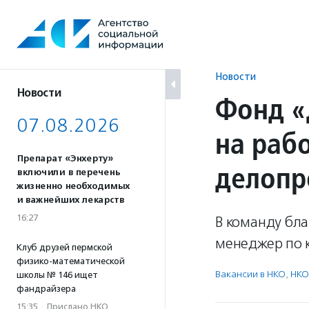
Перейти
к
содержанию
Новости
Новости
Фонд «
07.08.2026
на раб
Препарат «Энхерту»
делопр
включили в перечень
жизненно необходимых
и важнейших лекарств
16:27
В команду бл
менеджер по 
Клуб друзей пермской
физико-математической
Вакансии в НКО
,
НКО
школы № 146 ищет
фандрайзера
15:35
·
Прислано НКО