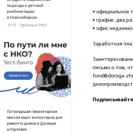
подходы к детской
• официальное т
реабилитации
в Новосибирске
• график: два раз
13:15
·
Прислано НКО
• офис недалеко
Заработная пла
Заинтересованн
письмо о том, ч
fond@doroga-zhi
делопроизводст
Подписывайте
Патриаршая гуманитарная
миссия ищет волонтеров для
ремонта домов в Донецке
и Горловке