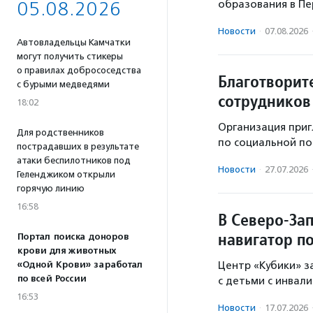
05.08.2026
образования в Пе
Новости
·
07.08.2026
Автовладельцы Камчатки
могут получить стикеры
о правилах добрососедства
Благотворит
с бурыми медведями
сотрудников
18:02
Организация приг
Для родственников
по социальной по
пострадавших в результате
атаки беспилотников под
Новости
·
27.07.2026
Геленджиком открыли
горячую линию
16:58
В Северо-За
навигатор п
Портал поиска доноров
крови для животных
«Одной Крови» заработал
Центр «Кубики» з
по всей России
с детьми с инвал
16:53
Новости
·
17.07.2026