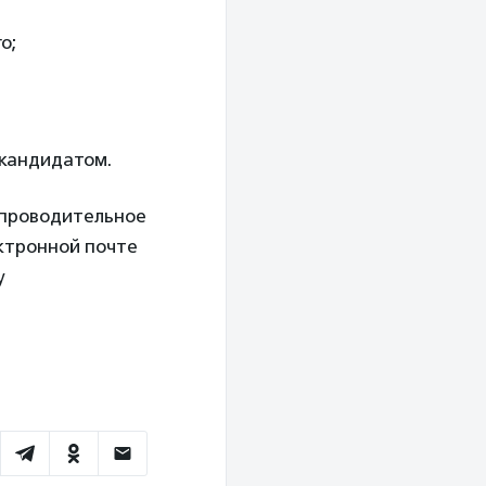
о;
 кандидатом.
опроводительное
ектронной почте
у