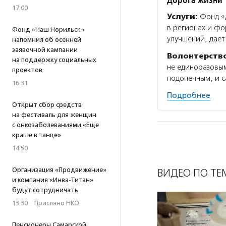
17:00
Услуги:
Фонд «Д
в регионах и фо
Фонд «Наш Норильск»
улучшений, дает
напомнил об осенней
заявочной кампании
Волонтерств
на поддержку социальных
не единоразовым
проектов
подопечным, и 
16:31
Подробнее
Открыт сбор средств
на фестиваль для женщин
с онкозаболеваниями «Еще
краше в танце»
14:50
Организация «Продвижение»
ВИДЕО ПО ТЕ
и компания «Инва-Титан»
будут сотрудничать
13:30
·
Прислано НКО
Пенсионеры Самарской