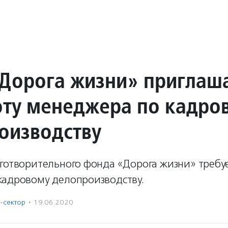
Дорога жизни» приглаш
оту менеджера по кадро
оизводству
аготворительного фонда «Дорога жизни» требу
кадровому делопроизводству.
-сектор
·
19.06.2020