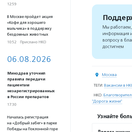
12:59
Поддерж
В Москве пройдет акция
«Кофе для хорошего
Мы работаем, 
мальчика» в поддержку
информация и
бездомных животных
вопросу в бла
10:52
·
Прислано НКО
достигнем
06.08.2026
Минздрав уточнил
Москва
правила передачи
пациентам
ТЕГИ:
Вакансии в НК
незарегистрированных
НКО:
Благотворител
в России препаратов
"Дорога жизни"
17:30
Узнайте боль
Началась регистрация
на «Добрый забег» в парке
Победы на Поклонной горе
Дорога жизни