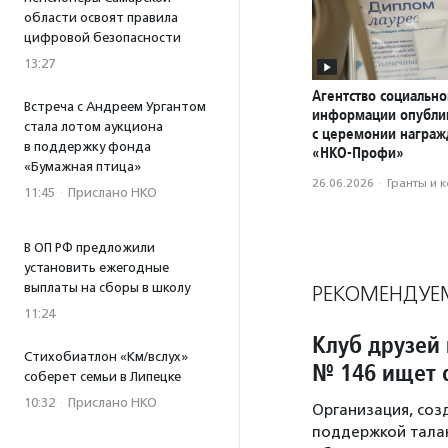
области освоят правила
цифровой безопасности
13:27
Агентство социально
Встреча с Андреем Ургантом
информации опубли
стала лотом аукциона
с церемонии награ
в поддержку фонда
«НКО-Профи»
«Бумажная птица»
26.06.2026
·
Гранты и 
11:45
·
Прислано НКО
В ОП РФ предложили
установить ежегодные
выплаты на сборы в школу
РЕКОМЕНДУЕ
11:24
Клуб друзей
Стихобиатлон «Км/вслух»
№ 146 ищет 
соберет семьи в Липецке
10:32
·
Прислано НКО
Организация, соз
поддержкой тала