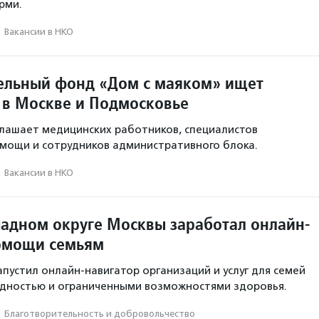
рми.
·
Вакансии в НКО
ельный фонд «Дом с маяком» ищет
 в Москве и Подмосковье
лашает медицинских работников, специалистов
мощи и сотрудников административного блока.
·
Вакансии в НКО
падном округе Москвы заработал онлайн-
омощи семьям
апустил онлайн-навигатор организаций и услуг для семей
идностью и ограниченными возможностями здоровья.
·
Благотвори­тель­ность и доброволь­чест­во