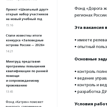
Фонд «Дорога ж
Проект «Школьный друг»
открыл набор участников
регионах России
на новый учебный год
15:16
Эта вакансия 
Стали известны итоги
• имеете релева
конкурса «Заповедные
острова России — 2026»
• опытный польз
14:21
Основные зад
Минтруд представил
программы повышения
• контроль полн
квалификации по ранней
помощи
• ведение управ
и сопровождаемому
• контроль и ве
проживанию
• разработка ДИ
13:45
Фонд «Катрен» поможет
Условия рабо
внедрить современные