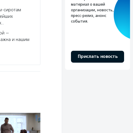
материал о вашей
ям-сиротам
организации, новость,
пресс-релиз, анонс
нейших
события.
х…
ой —
важна и нашим
Прислать новость