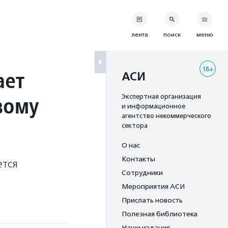
лента
поиск
меню
18+
ает
АСИ
вому
Экспертная организация
и информационное
агентство некоммерческого
сектора
О нас
Контакты
ется
Сотрудники
Мероприятия АСИ
Прислать новость
Полезная библиотека
Наши издания