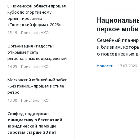
В Тюменской области прошел
кубок по спортивному
Национальны
ориентированию
«Тюменский формат-2026»
первое моби
15:19
·
Прислано НКО
Семейный планир
Организация «Радость»
и близким, котор
открывает сеть
о повседневных де
региональных подразделений
Новости
·
17.07.2026
14:25
·
Прислано НКО
Московский юбилейный забег
«Без границ» прошел в стиле
ретро
13:30
·
Прислано НКО
Совфед поддержал
инициативу о бесплатной
юридической помощи
сиротам старше 23 лет