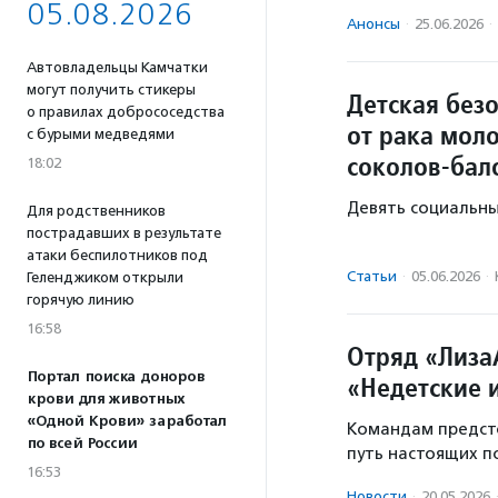
05.08.2026
Анонсы
·
25.06.2026
·
Автовладельцы Камчатки
могут получить стикеры
Детская без
о правилах добрососедства
от рака мол
с бурыми медведями
соколов-бал
18:02
Девять социальны
Для родственников
пострадавших в результате
атаки беспилотников под
Статьи
·
05.06.2026
·
Геленджиком открыли
горячую линию
16:58
Отряд «Лиза
Портал поиска доноров
«Недетские 
крови для животных
«Одной Крови» заработал
Командам предсто
по всей России
путь настоящих п
16:53
Новости
·
20.05.2026