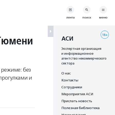
лента
поиск
меню
18+
 Тюмени
АСИ
Экспертная организация
и информационное
агентство некоммерческого
сектора
 режиме: без
О нас
прогулками и
Контакты
Сотрудники
Мероприятия АСИ
Прислать новость
Полезная библиотека
Наши издания