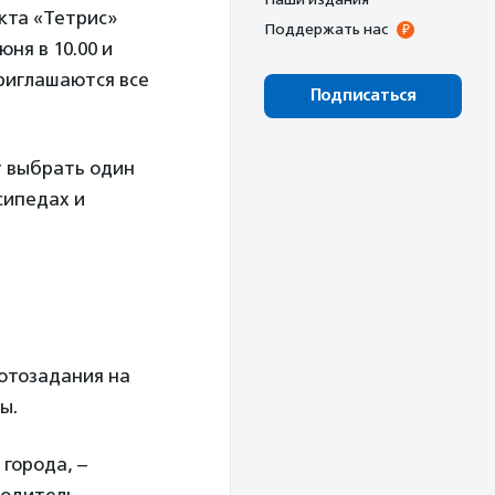
кта «Тетрис»
Поддержать нас
юня в 10.00 и
риглашаются все
Подписаться
т выбрать один
сипедах и
отозадания на
ы.
города, –