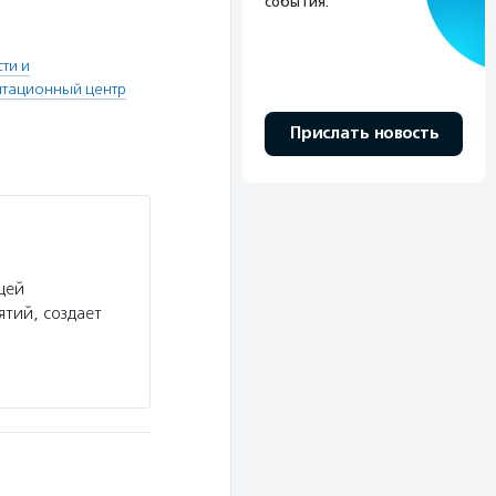
события.
ти и
итационный центр
Прислать новость
щей
тий, создает