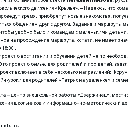
ин из организаторов квеста
Наталья Ниязова
, руко
овольческого движения «Крылья»
. – Надеюсь, что ком
роведут время, приобретут новые знакомства, получ
иться общением друг с другом. Задания и маршруты м
чтобы удобно было и командам с маленькими детьми,
ное на прохождение маршрута, кстати, не имеет знач
 18:00″.
проект о воспитании и обучении детей не по необходи
Это проект о семье, для родителей и про детей, заяв
роект включает в себя несколько направлений: Фору
йн-уроки для родителей «Тетрис на удаленке» и семе
та – центр внешкольной работы «Дзержинец», местн
ижения школьников и информационно-методический це
umtetris