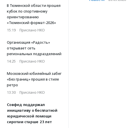
В Тюменской области прошел
кубок по спортивному
ориентированию
«Тюменский формат-2026»
15:19
·
Прислано НКО
Организация «Радость»
открывает сеть
региональных подразделений
14:25
·
Прислано НКО
Московский юбилейный забег
«Без границ» прошел в стиле
ретро
13:30
·
Прислано НКО
Совфед поддержал
инициативу о бесплатной
юридической помощи
сиротам старше 23 лет