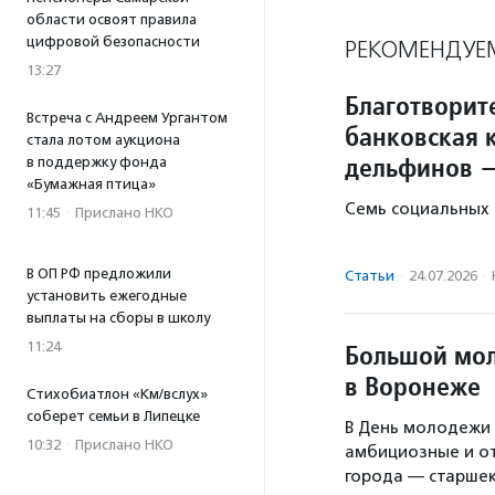
области освоят правила
цифровой безопасности
РЕКОМЕНДУЕ
13:27
Благотворит
Встреча с Андреем Ургантом
банковская к
стала лотом аукциона
дельфинов 
в поддержку фонда
«Бумажная птица»
Семь социальных 
11:45
·
Прислано НКО
В ОП РФ предложили
Статьи
·
24.07.2026
·
установить ежегодные
выплаты на сборы в школу
11:24
Большой мол
в Воронеже
Стихобиатлон «Км/вслух»
соберет семьи в Липецке
В День молодежи 
10:32
·
Прислано НКО
амбициозные и о
города — старше