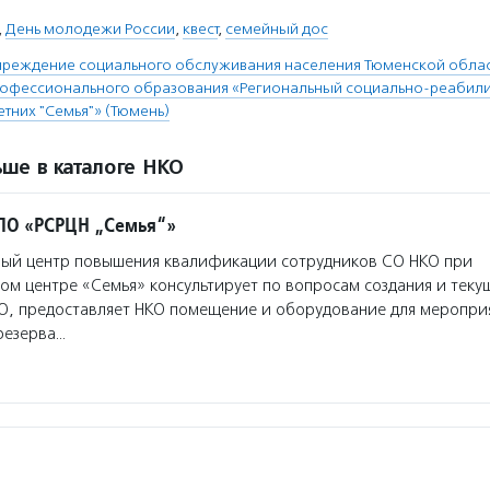
,
День молодежи России
,
квест
,
семейный дос
чреждение социального обслуживания населения Тюменской облас
рофессионального образования «Региональный социально-реабил
тних "Семья"» (Тюмень)
ше в каталоге НКО
ПО «РСРЦН „Семья“»
ый центр повышения квалификации сотрудников СО НКО при
м центре «Семья» консультирует по вопросам создания и теку
О, предоставляет НКО помещение и оборудование для мероприя
резерва…