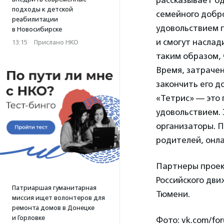
рассказывает од
подходы к детской
семейного добр
реабилитации
удовольствием п
в Новосибирске
и смогут наслад
13:15
·
Прислано НКО
таким образом, 
Время, затрачен
закончить его до
«Тетрис» — это 
удовольствием. 
организаторы. П
родителей, онла
Партнеры проек
Российского дв
Патриаршая гуманитарная
Тюмени.
миссия ищет волонтеров для
ремонта домов в Донецке
и Горловке
Фото: vk.com/for