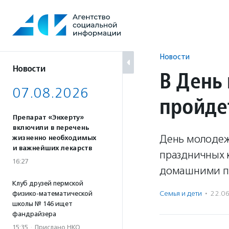
Перейти
к
содержанию
Новости
Новости
В День
07.08.2026
пройде
Препарат «Энхерту»
включили в перечень
День молодеж
жизненно необходимых
и важнейших лекарств
праздничных 
16:27
домашними п
Клуб друзей пермской
Семья и дети
·
22.0
физико-математической
школы № 146 ищет
фандрайзера
15:35
·
Прислано НКО