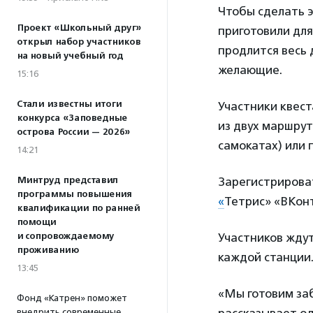
Чтобы сделать 
Проект «Школьный друг»
приготовили для
открыл набор участников
продлится
весь
на новый учебный год
желающие.
15:16
Стали известны итоги
Участники квест
конкурса «Заповедные
из двух маршрут
острова России — 2026»
самокатах) или 
14:21
Минтруд представил
Зарегистрироват
программы повышения
«
Тетрис»
«ВКон
квалификации по ранней
помощи
и сопровождаемому
Участников жду
проживанию
каждой станции
13:45
«Мы готовим заб
Фонд «Катрен» поможет
внедрить современные