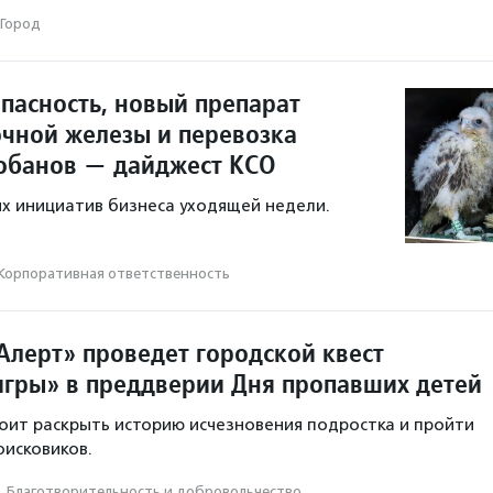
Город
опасность, новый препарат
очной железы и перевозка
обанов — дайджест КСО
х инициатив бизнеса уходящей недели.
Корпоративная ответственность
Алерт» проведет городской квест
игры» в преддверии Дня пропавших детей
ит раскрыть историю исчезновения подростка и пройти
оисковиков.
·
Благотвори­тель­ность и доброволь­чест­во