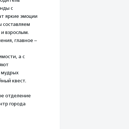
водитель
анды с
ат яркие эмоции
ы составляем
 и взрослым.
ения, главное –
мости, а с
ляют
м мудрых
йный квест.
ое отделение
нтр города