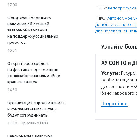
17:00
ТЕГИ:
велопрогулка
Фонд «Наш Норильск»
НКО:
Автономное у
напомнил об осенней
дополнительного п
заявочной кампании
для несовершенноле
на поддержку социальных
проектов
Узнайте боль
16:31
АУ СОН ТО и Д
Открыт сбор средств
на фестиваль для женщин
Услуги:
Ресурсн
с онкозаболеваниями «Еще
реабилитационно
краше в танце»
деятельности НК
14:50
банк кадрового 
Организация «Продвижение»
Подробнее
и компания «Инва-Титан»
будут сотрудничать
13:30
·
Прислано НКО
Пенсионеры Самарской