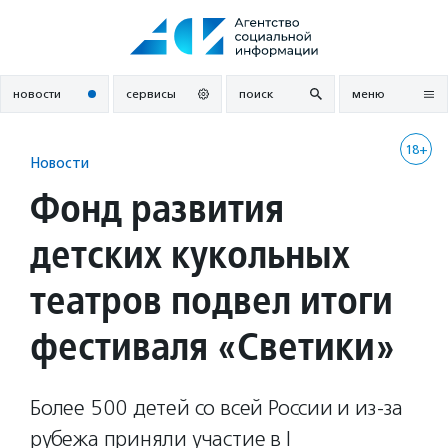
Перейти
к
содержанию
новости
сервисы
поиск
меню
18+
Новости
Фонд развития
детских кукольных
театров подвел итоги
фестиваля «Светики»
Более 500 детей со всей России и из-за
рубежа приняли участие в I