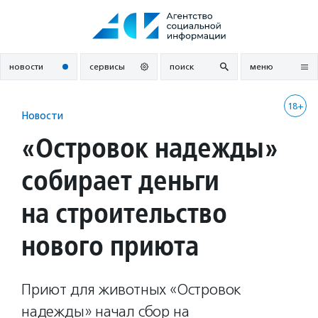
Перейти
к
содержанию
новости
сервисы
поиск
меню
18+
Новости
«Островок надежды»
собирает деньги
на строительство
нового приюта
Приют для животных «Островок
надежды» начал сбор на