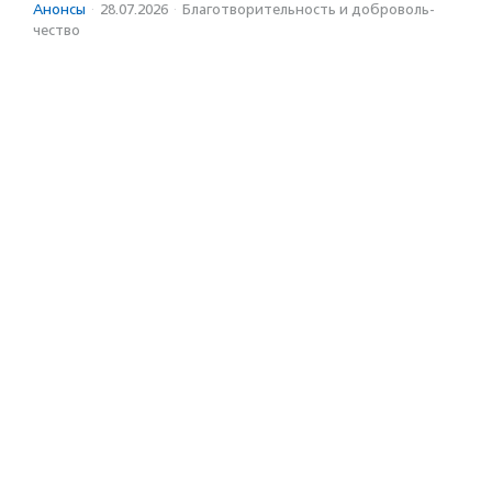
Анонсы
·
28.07.2026
·
Благотвори­тель­ность и доброволь­
чест­во