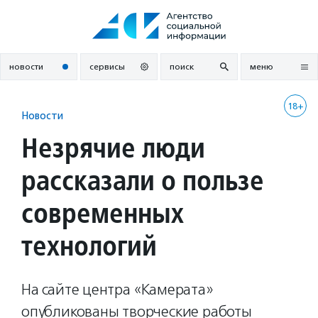
Перейти
к
содержанию
новости
сервисы
поиск
меню
18+
Новости
Незрячие люди
рассказали о пользе
современных
технологий
На сайте центра «Камерата»
опубликованы творческие работы