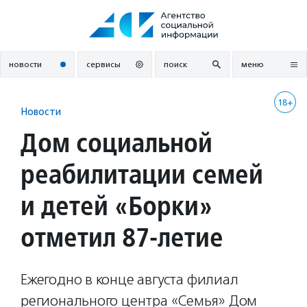
Перейти
к
содержанию
новости
сервисы
поиск
меню
18+
Новости
Дом социальной
реабилитации семей
и детей «Борки»
отметил 87-летие
Ежегодно в конце августа филиал
регионального центра «Семья» Дом