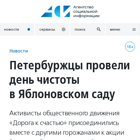
Перейти
к
содержанию
новости
сервисы
поиск
меню
18+
Новости
Петербуржцы провели
день чистоты
в Яблоновском саду
Активисты общественного движения
«Дорога к счастью» присоединились
вместе с другими горожанами к акции