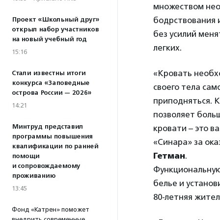
множеством нео
бодрствования 
Проект «Школьный друг»
открыл набор участников
без усилий мен
на новый учебный год
легких.
15:16
«Кровать необх
Стали известны итоги
конкурса «Заповедные
своего тела сам
острова России — 2026»
приподняться. К
14:21
позволяет боль
Минтруд представил
кровати – это в
программы повышения
«Синара» за ока
квалификации по ранней
Гетман
.
помощи
и сопровождаемому
Функциональную
проживанию
белье и установ
13:45
80-летняя жите
Фонд «Катрен» поможет
внедрить современные