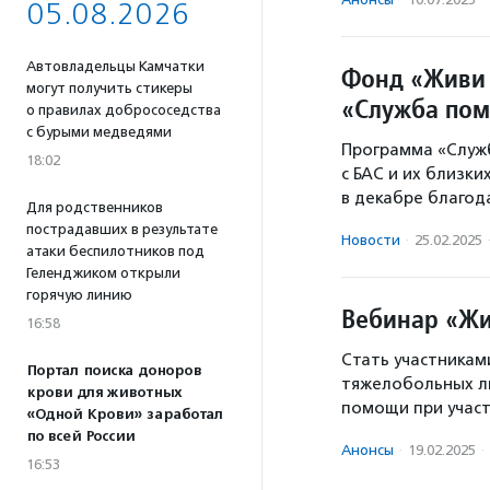
05.08.2026
Автовладельцы Камчатки
Фонд «Живи 
могут получить стикеры
«Служба по
о правилах добрососедства
с бурыми медведями
Программа «Служ
18:02
с БАС и их близки
в декабре благод
Для родственников
пострадавших в результате
Новости
·
25.02.2025
атаки беспилотников под
Геленджиком открыли
горячую линию
Вебинар «Жи
16:58
Стать участникам
Портал поиска доноров
тяжелобольных л
крови для животных
помощи при учас
«Одной Крови» заработал
по всей России
Анонсы
·
19.02.2025
·
16:53