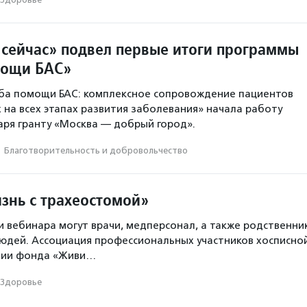
сейчас» подвел первые итоги программы
мощи БАС»
ба помощи БАС: комплексное сопровождение пациентов
х на всех этапах развития заболевания» начала работу
аря гранту «Москва — добрый город».
·
Благотвори­тель­ность и доброволь­чест­во
знь с трахеостомой»
и вебинара могут врачи, медперсонал, а также родственни
юдей. Ассоциация профессиональных участников хосписно
тии фонда «Живи…
Здоровье