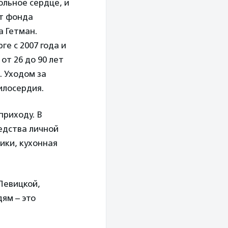
ольное сердце, и
от фонда
а Гетман.
е с 2007 года и
от 26 до 90 лет
. Уходом за
илосердия.
приходу. В
едства личной
ики, кухонная
Левицкой,
ям – это