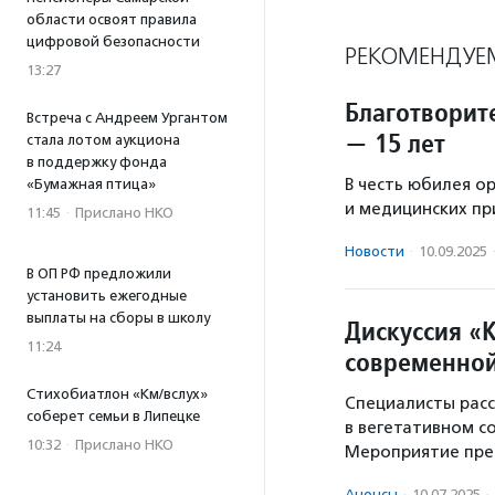
области освоят правила
цифровой безопасности
РЕКОМЕНДУЕ
13:27
Благотворит
Встреча с Андреем Ургантом
— 15 лет
стала лотом аукциона
в поддержку фонда
В честь юбилея о
«Бумажная птица»
и медицинских п
11:45
·
Прислано НКО
Новости
·
10.09.2025
В ОП РФ предложили
установить ежегодные
выплаты на сборы в школу
Дискуссия «
11:24
современной
Стихобиатлон «Км/вслух»
Специалисты расс
соберет семьи в Липецке
в вегетативном с
10:32
·
Прислано НКО
Мероприятие пре
Анонсы
·
10.07.2025
·