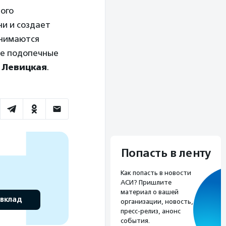
ого
ни и создает
анимаются
ые подопечные
 Левицкая
.
Попасть в ленту
Как попасть в новости
АСИ? Пришлите
материал о вашей
 вклад
организации, новость,
пресс-релиз, анонс
события.