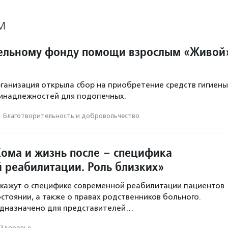
М
ельному фонду помощи взрослым «Живой
рганизация открыла сбор на приобретение средств гигиены
ринадлежностей для подопечных.
·
Благотвори­тель­ность и доброволь­чест­во
Кома и жизнь после – специфика
 реабилитации. Роль близких»
кажут о специфике современной реабилитации пациентов
остоянии, а также о правах родственников больного.
дназначено для представителей…
Здоровье