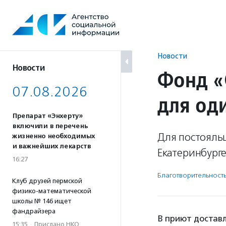
Перейти
к
содержанию
Новости
Новости
Фонд «
07.08.2026
для од
Препарат «Энхерту»
включили в перечень
Для постояль
жизненно необходимых
и важнейших лекарств
Екатеринбург
16:27
Благотвори­тель­ност
Клуб друзей пермской
физико-математической
школы № 146 ищет
фандрайзера
В приют достав
15:35
·
Прислано НКО