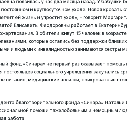
евна появилась у нас два месяца назад. У бабушки б
 постоянном и круглосуточном уходе. Новая кровать 
егчит ей жизнь и упростит уход», – говорит Маргарит
вятой Елисаветы Феодоровны работает в Екатеринбург
ожертвования. В обители живут 15 человек в возрасте 
леваниями, которые остались без поддержки близких
ыми и людьми с инвалидностью занимаются сестры м
ный фонд «Синара» не первый раз оказывает помощь 
я постояльцев социального учреждения закупались ср
ое питание, медицинские носилки, прикроватные стол
идента благотворительного фонда «Синара» Натальи 
ссиональной помощи тяжелобольным и немощным люд
ая работа.