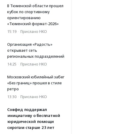
В Тюменской области прошел
кубок по спортивному
ориентированию
«Тюменский формат-2026»
15:19
·
Прислано НКО
Организация «Радость»
открывает сеть
региональных подразделений
14:25
·
Прислано НКО
Московский юбилейный забег
«Без границ» прошел в стиле
ретро
13:30
·
Прислано НКО
Совфед поддержал
инициативу о бесплатной
юридической помощи
сиротам старше 23 лет