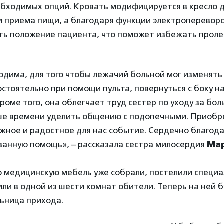
бходимых опций. Кровать модифицируется в кресло 
и приема пищи, а благодаря функции электроперевор
ять положение пациента, что поможет избежать проле
одима, для того чтобы лежачий больной мог изменят
остоятельно при помощи пульта, повернуться с боку на
роме того, она облегчает труд сестер по уходу за бол
ше времени уделить общению с подопечными. Приобр
ажное и радостное для нас событие. Сердечно благо
занную помощь», – рассказала сестра милосердия
Ма
 медицинскую мебель уже собрали, постелили специа
или в одной из шести комнат обители. Теперь на ней 
льница прихода.