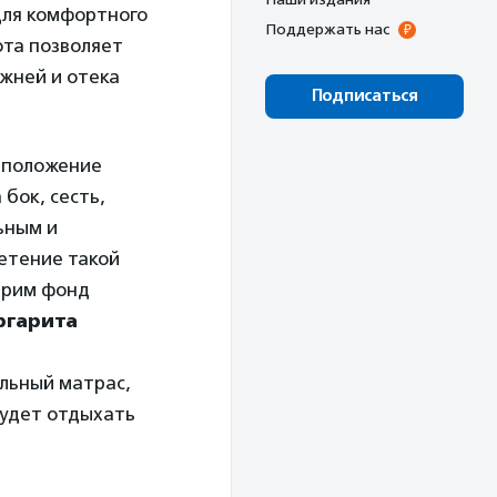
для комфортного
Поддержать нас
ота позволяет
жней и отека
Подписаться
ь положение
 бок, сесть,
ьным и
етение такой
дарим фонд
ргарита
льный матрас,
будет отдыхать