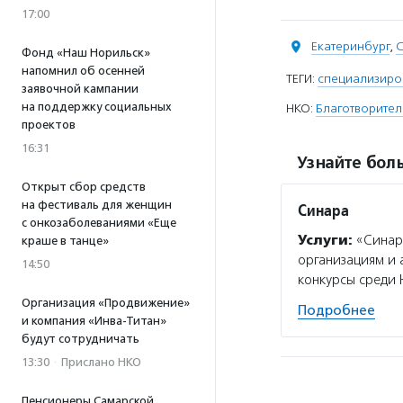
17:00
Екатеринбург
,
С
Фонд «Наш Норильск»
напомнил об осенней
ТЕГИ:
специализиро
заявочной кампании
на поддержку социальных
НКО:
Благотворите
проектов
16:31
Узнайте боль
Открыт сбор средств
на фестиваль для женщин
Синара
с онкозаболеваниями «Еще
Услуги:
«Синар
краше в танце»
организациям и
14:50
конкурсы среди 
Организация «Продвижение»
Подробнее
и компания «Инва-Титан»
будут сотрудничать
13:30
·
Прислано НКО
Пенсионеры Самарской