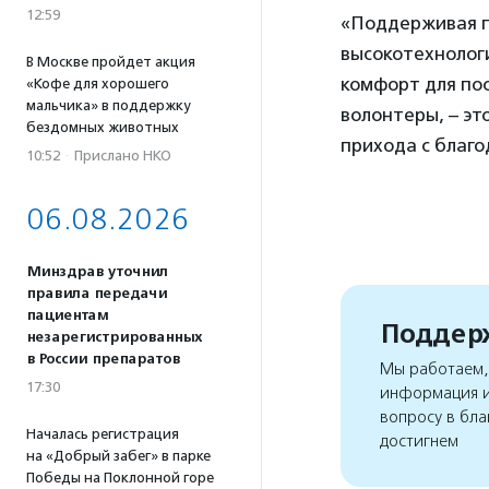
12:59
«Поддерживая п
высокотехнологи
В Москве пройдет акция
комфорт для по
«Кофе для хорошего
мальчика» в поддержку
волонтеры, – э
бездомных животных
прихода с благ
10:52
·
Прислано НКО
06.08.2026
Минздрав уточнил
правила передачи
пациентам
Поддерж
незарегистрированных
в России препаратов
Мы работаем, 
17:30
информация и
вопросу в бла
Началась регистрация
достигнем
на «Добрый забег» в парке
Победы на Поклонной горе