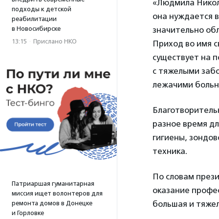
«Людмила Никола
подходы к детской
она нуждается в
реабилитации
в Новосибирске
значительно обл
13:15
·
Прислано НКО
Приход во имя с
существует на п
с тяжелыми забо
лежачими больн
Благотворитель
разное время дл
гигиены, зондов
техника.
По словам през
Патриаршая гуманитарная
оказание профе
миссия ищет волонтеров для
большая и тяжел
ремонта домов в Донецке
и Горловке