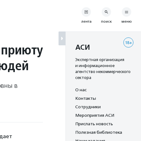
лента
поиск
меню
18+
 приюту
АСИ
людей
Экспертная организация
и информационное
агентство некоммерческого
сектора
овны в
О нас
Контакты
Сотрудники
Мероприятия АСИ
Прислать новость
Полезная библиотека
адает
Наши издания