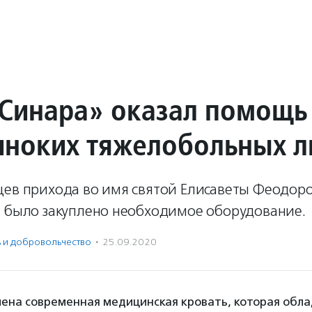
Синара» оказал помощь
иноких тяжелобольных 
цев прихода во имя святой Елисаветы Феодор
е было закуплено необходимое оборудование.
ь и доброволь­чест­во
·
25.09.2020
лена современная медицинская кровать, которая обл