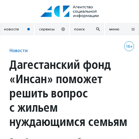
Перейти
к
содержанию
новости
сервисы
поиск
меню
18+
Новости
Дагестанский фонд
«Инсан» поможет
решить вопрос
с жильем
нуждающимся семьям