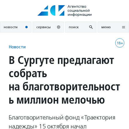
Перейти
к
содержанию
новости
сервисы
поиск
меню
18+
Новости
В Сургуте предлагают
собрать
на благотворительност
ь миллион мелочью
Благотворительный фонд «Траектория
надежды» 15 октября начал