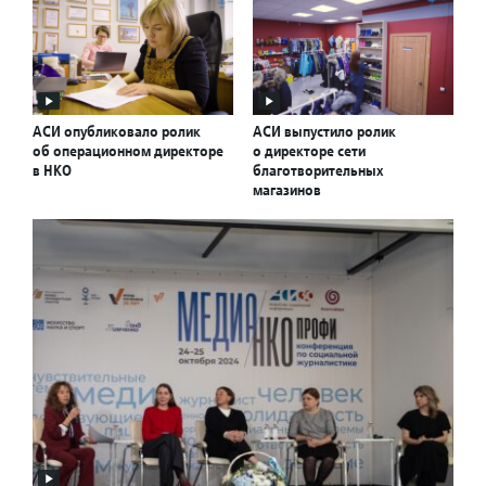
АСИ опубликовало ролик
АСИ выпустило ролик
об операционном директоре
о директоре сети
в НКО
благотворительных
магазинов