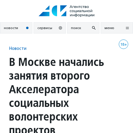
Перейти
к
содержанию
новости
сервисы
поиск
меню
18+
Новости
В Москве начались
занятия второго
Акселератора
социальных
волонтерских
проектов