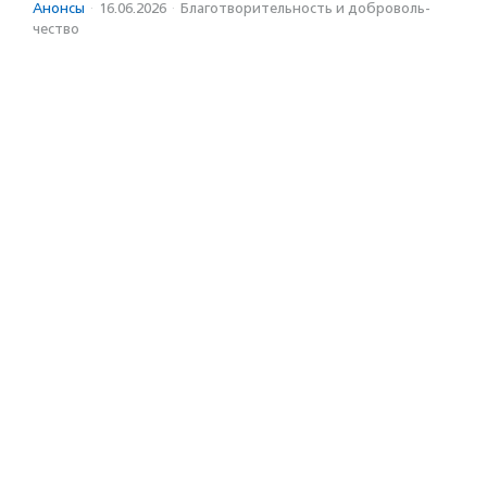
Анонсы
·
16.06.2026
·
Благотвори­тель­ность и доброволь­
чест­во