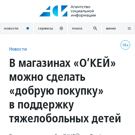
Перейти
к
содержанию
новости
сервисы
поиск
меню
18+
Новости
В магазинах «О’КЕЙ»
можно сделать
«добрую покупку»
в поддержку
тяжелобольных детей