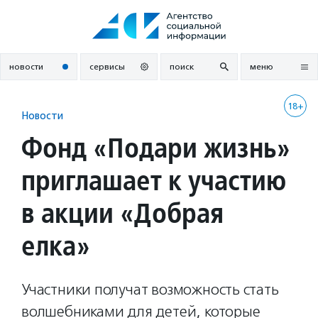
Перейти
к
содержанию
новости
сервисы
поиск
меню
18+
Новости
Фонд «Подари жизнь»
приглашает к участию
в акции «Добрая
елка»
Участники получат возможность стать
волшебниками для детей, которые