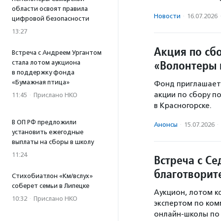
области освоят правила
Новости
·
16.07.2026
цифровой безопасности
13:27
Акция по сб
Встреча с Андреем Ургантом
«Волонтеры 
стала лотом аукциона
в поддержку фонда
«Бумажная птица»
Фонд приглашает
акции по сбору п
11:45
·
Прислано НКО
в Красногорске.
В ОП РФ предложили
Анонсы
·
15.07.2026
·
установить ежегодные
выплаты на сборы в школу
11:24
Встреча с Се
благотворит
Стихобиатлон «Км/вслух»
соберет семьи в Липецке
Аукцион, лотом к
10:32
·
Прислано НКО
экспертом по ком
онлайн-школы по 