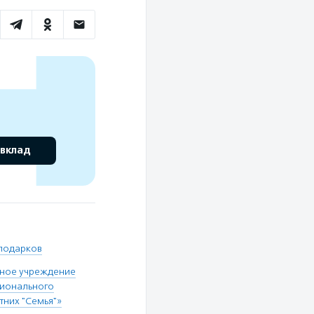
 вклад
подарков
ное учреждение
сионального
них "Семья"»