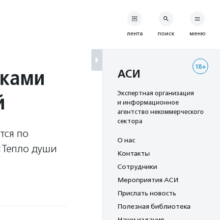
лента
поиск
меню
18+
иками
АСИ
й
Экспертная организация
и информационное
агентство некоммерческого
сектора
тся по
О нас
«Тепло души
Контакты
Сотрудники
Мероприятия АСИ
Прислать новость
Полезная библиотека
Наши издания