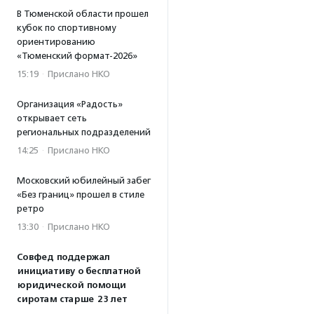
В Тюменской области прошел
кубок по спортивному
ориентированию
«Тюменский формат-2026»
15:19
·
Прислано НКО
Организация «Радость»
открывает сеть
региональных подразделений
14:25
·
Прислано НКО
Московский юбилейный забег
«Без границ» прошел в стиле
ретро
13:30
·
Прислано НКО
Совфед поддержал
инициативу о бесплатной
юридической помощи
сиротам старше 23 лет