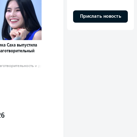
Прислать новость
ика Саха выпустила
лаготворительный
аготвори­тель­ность и доброволь­чест­во
26