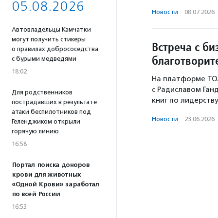
05.08.2026
Новости
·
08.07.2026
Автовладельцы Камчатки
могут получить стикеры
Встреча с би
о правилах добрососедства
благотворит
с бурыми медведями
18:02
На платформе ТОЛ
с Радиславом Ган
Для родственников
книг по лидерству
пострадавших в результате
атаки беспилотников под
Новости
·
23.06.2026
Геленджиком открыли
горячую линию
16:58
Портал поиска доноров
крови для животных
«Одной Крови» заработал
по всей России
16:53