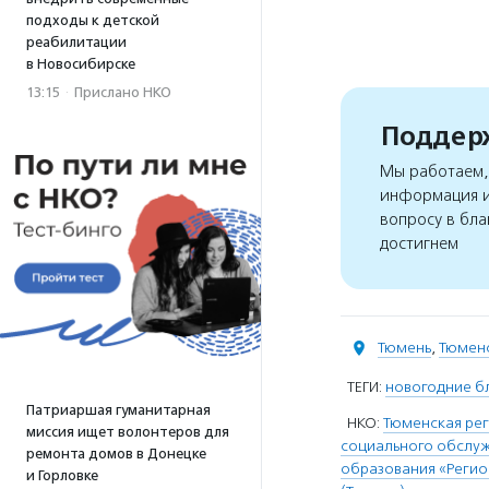
подходы к детской
реабилитации
в Новосибирске
13:15
·
Прислано НКО
Поддерж
Мы работаем, 
информация и
вопросу в бла
достигнем
Тюмень
,
Тюменс
ТЕГИ:
новогодние б
Патриаршая гуманитарная
НКО:
Тюменская рег
миссия ищет волонтеров для
социального обслуж
ремонта домов в Донецке
образования «Регио
и Горловке