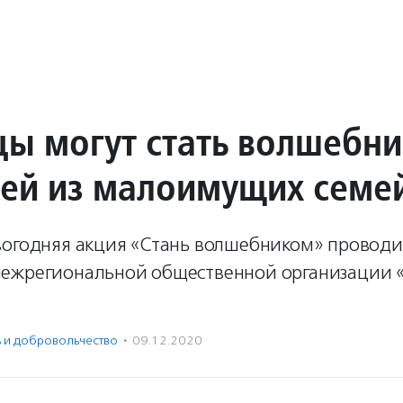
ы могут стать волшебн
тей из малоимущих семе
вогодняя акция «Стань волшебником» проводи
ежрегиональной общественной организации 
ь и доброволь­чест­во
·
09.12.2020