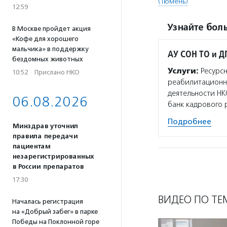
(Тюмень)
12:59
Узнайте боль
В Москве пройдет акция
«Кофе для хорошего
мальчика» в поддержку
АУ СОН ТО и Д
бездомных животных
Услуги:
Ресурсн
10:52
·
Прислано НКО
реабилитационно
деятельности НК
06.08.2026
банк кадрового 
Подробнее
Минздрав уточнил
правила передачи
пациентам
незарегистрированных
в России препаратов
17:30
ВИДЕО ПО ТЕ
Началась регистрация
на «Добрый забег» в парке
Победы на Поклонной горе