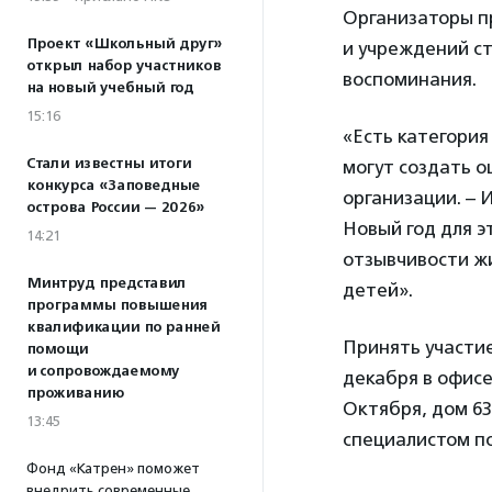
Организаторы п
Проект «Школьный друг»
и учреждений с
открыл набор участников
воспоминания.
на новый учебный год
15:16
«Есть категория
Стали известны итоги
могут создать о
конкурса «Заповедные
организации. – 
острова России — 2026»
Новый год для э
14:21
отзывчивости ж
Минтруд представил
детей».
программы повышения
квалификации по ранней
Принять участи
помощи
и сопровождаемому
декабря в офисе
проживанию
Октября, дом 6
13:45
специалистом по 
Фонд «Катрен» поможет
внедрить современные