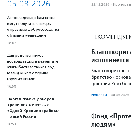
05.08.2026
22.12.2020
·
Корпорати
Автовладельцы Камчатки
могут получить стикеры
о правилах добрососедства
с бурыми медведями
РЕКОМЕНДУЕ
18:02
Благотворит
Для родственников
исполняется 
пострадавших в результате
атаки беспилотников под
Благотворительн
Геленджиком открыли
братство» основа
горячую линию
Григорий Ройтберг
16:58
Новости
·
04.06.2026
Портал поиска доноров
крови для животных
«Одной Крови» заработал
Фонд «Проте
по всей России
людям»
16:53