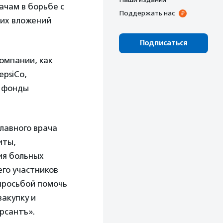
ачам в борьбе с
Поддержать нас
 их вложений
Подписаться
омпании, как
psiCo,
е фонды
лавного врача
иты,
ия больных
го участников
 просьбой помочь
закупку и
рсантъ».