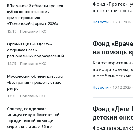
Фонд «Протек», у
В Тюменской области прошел
по оказанию лека
кубок по спортивному
ориентированию
Новости
·
18.03.2026
«Тюменский формат-2026»
15:19
·
Прислано НКО
Фонд «Враче
Организация «Радость»
на помощь в
открывает сеть
региональных подразделений
Благотворительн
14:25
·
Прислано НКО
помощи врачам, 
и особенностями 
Московский юбилейный забег
«Без границ» прошел в стиле
Новости
·
10.12.2025
ретро
13:30
·
Прислано НКО
Фонд «Дети 
Совфед поддержал
инициативу о бесплатной
детский онк
юридической помощи
сиротам старше 23 лет
Фонд завершил с