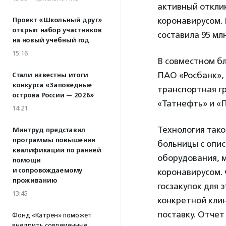
активный откли
коронавирусом.
Проект «Школьный друг»
открыл набор участников
составила 95 мл
на новый учебный год
15:16
В совместном б
ПАО «Росбанк»,
Стали известны итоги
конкурса «Заповедные
транспортная г
острова России — 2026»
«Татнефть» и «
14:21
Технология тако
Минтруд представил
программы повышения
больницы с опи
квалификации по ранней
оборудования, 
помощи
и сопровождаемому
коронавирусом.
проживанию
госзакупок для 
13:45
конкретной клин
поставку. Отчет
Фонд «Катрен» поможет
внедрить современные