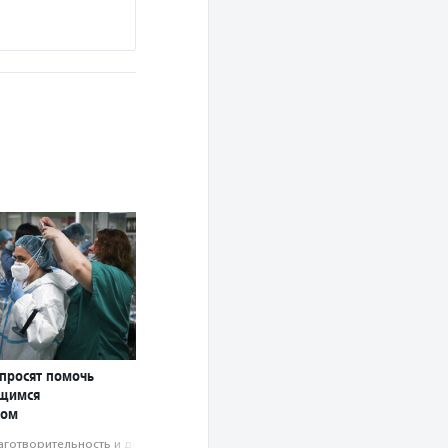
 просят помочь
ющимся
сом
аготвори­тель­ность и доброволь­чест­во