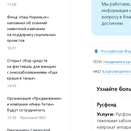
Мы работаем, 
17:00
информация и
вопросу в бла
Фонд «Наш Норильск»
напомнил об осенней
достигнем
заявочной кампании
на поддержку социальных
проектов
16:31
Российская Фе
Открыт сбор средств
ТЕГИ:
пандемия кор
на фестиваль для женщин
НКО:
Благотворите
с онкозаболеваниями «Еще
краше в танце»
14:50
Узнайте боль
Организация «Продвижение»
Русфонд
и компания «Инва-Титан»
будут сотрудничать
Услуги:
Русфонд
13:30
·
Прислано НКО
тяжелыми забол
напрокат аппара
Пенсионеры Самарской