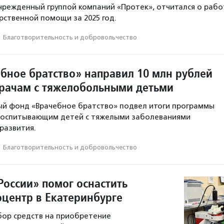
чрежденный группой компаний «Протек», отчитался о рабо
рственной помощи за 2025 год.
·
Благотвори­тель­ность и доброволь­чест­во
бное братство» направил 10 млн рублей
рачам с тяжелобольными детьми
ый фонд «Врачебное братство» подвел итоги программы
воспитывающим детей с тяжелыми заболеваниями
развития.
·
Благотвори­тель­ность и доброволь­чест­во
России» помог оснастить
оцентр в Екатеринбурге
бор средств на приобретение