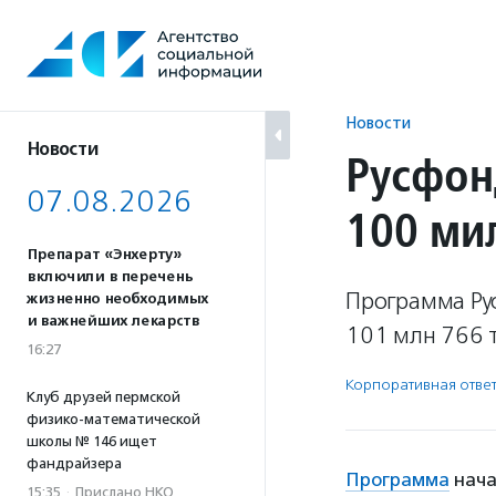
Перейти
к
содержанию
Новости
Новости
Русфон
07.08.2026
100 ми
Препарат «Энхерту»
включили в перечень
Программа Ру
жизненно необходимых
и важнейших лекарств
101 млн 766 т
16:27
Корпоративная ответ
Клуб друзей пермской
физико-математической
школы № 146 ищет
фандрайзера
Программа
нача
15:35
·
Прислано НКО