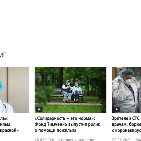
МЕ
ла»:
«Солидарность – это норма»:
Зрителей СТС
фильм
Фонд Тимченко выпустил ролик
врачам, бор
«красной»
о помощи пожилым
с коронавиру
28.07.2020
·
Старшее поколение
22.06.2020
·
Бл