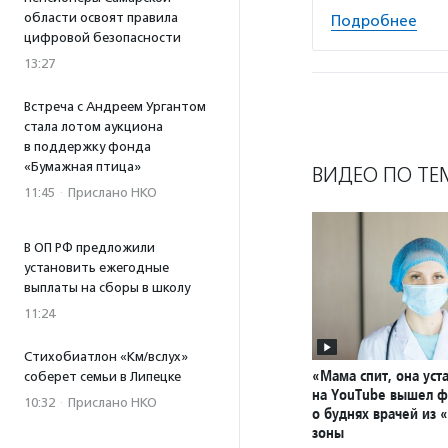
области освоят правила
Подробнее
цифровой безопасности
13:27
Встреча с Андреем Ургантом
стала лотом аукциона
в поддержку фонда
«Бумажная птица»
ВИДЕО ПО ТЕ
11:45
·
Прислано НКО
В ОП РФ предложили
установить ежегодные
выплаты на сборы в школу
11:24
Стихобиатлон «Км/вслух»
«Мама спит, она уста
соберет семьи в Липецке
на YouTube вышел 
10:32
·
Прислано НКО
о буднях врачей из 
зоны