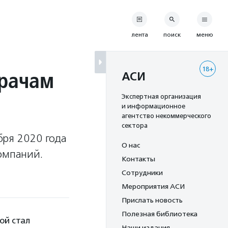
лента
поиск
меню
18+
врачам
АСИ
Экспертная организация
и информационное
агентство некоммерческого
сектора
бря 2020 года
О нас
компаний.
Контакты
Сотрудники
Мероприятия АСИ
Прислать новость
Полезная библиотека
ой стал
Наши издания