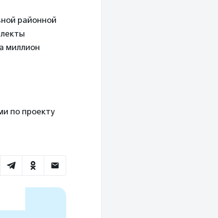
ьной районной
плекты
а миллион
ми по проекту