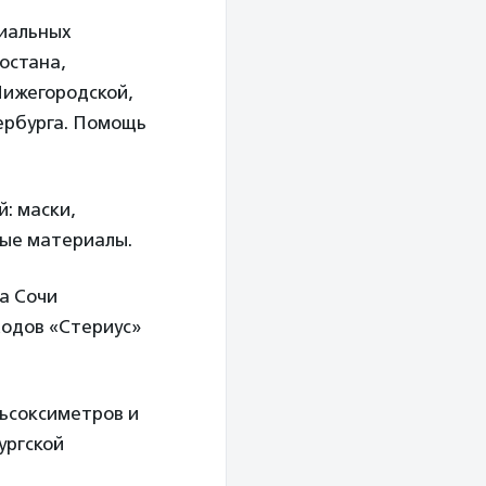
циальных
остана,
Нижегородской,
ербурга. Помощь
: маски,
ные материалы.
а Сочи
ходов «Стериус»
льсоксиметров и
ургской