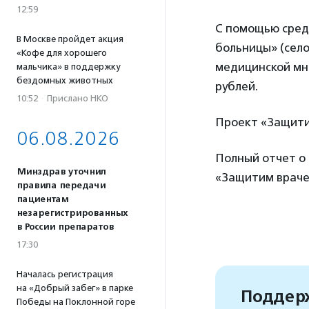
12:59
С помощью сред
В Москве пройдет акция
больницы» (сел
«Кофе для хорошего
медицинской мн
мальчика» в поддержку
бездомных животных
рублей.
10:52
·
Прислано НКО
Проект «Защити
06.08.2026
Полный отчет о 
Минздрав уточнил
«Защитим враче
правила передачи
пациентам
незарегистрированных
в России препаратов
17:30
Началась регистрация
на «Добрый забег» в парке
Поддерж
Победы на Поклонной горе