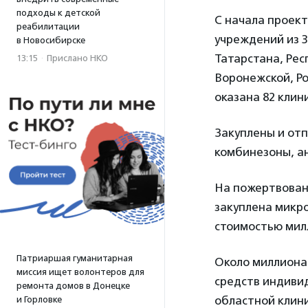
подходы к детской
С начала проект
реабилитации
учреждений из 3
в Новосибирске
Татарстана, Рес
13:15
·
Прислано НКО
Воронежской, Р
оказана 82 клини
Закуплены и от
комбинезоны, а
На пожертвован
закуплена микр
стоимостью мил
Патриаршая гуманитарная
Около миллиона 
миссия ищет волонтеров для
средств индиви
ремонта домов в Донецке
областной клини
и Горловке