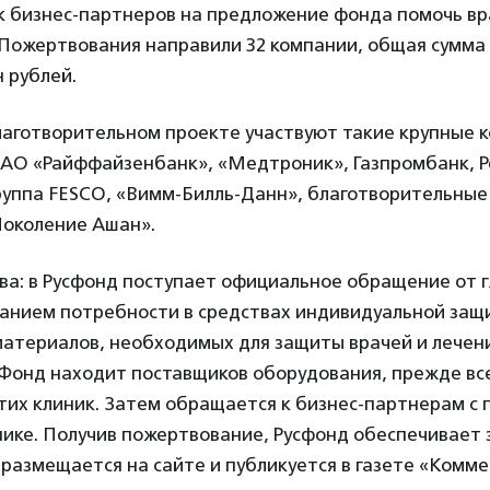
к бизнес-партнеров на предложение фонда помочь вр
 Пожертвования направили 32 компании, общая сумма
н рублей.
лаготворительном проекте участвуют такие крупные к
 АО «Райффайзенбанк», «Медтроник», Газпромбанк, Pe
руппа FESCO, «Вимм-Билль-Данн», благотворительны
Поколение Ашан».
ва: в Русфонд поступает официальное обращение от г
санием потребности в средствах индивидуальной защ
материалов, необходимых для защиты врачей и лечен
 Фонд находит поставщиков оборудования, прежде все
этих клиник. Затем обращается к бизнес-партнерам с
ике. Получив пожертвование, Русфонд обеспечивает 
 размещается на сайте и публикуется в газете «Комме