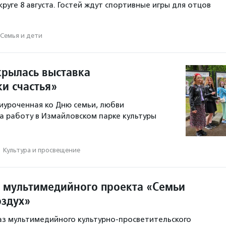
руге 8 августа. Гостей ждут спортивные игры для отцов
Семья и дети
крылась выставка
и счастья»
иуроченная ко Дню семьи, любви
ла работу в Измайловском парке культуры
·
Культура и просвещение
 мультимедийного проекта «Семьи
оздух»
з мультимедийного культурно-просветительского