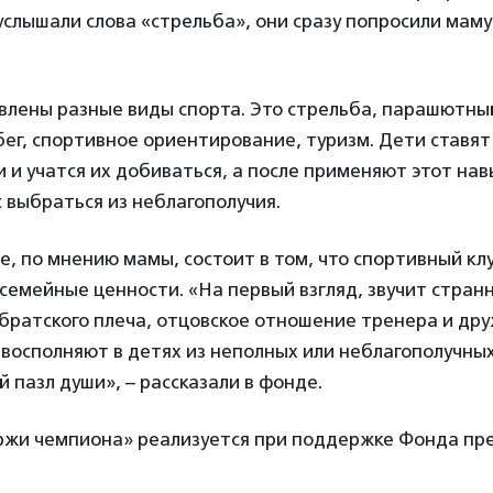
услышали слова «стрельба», они сразу попросили маму
влены разные виды спорта. Это стрельба, парашютный
бег, спортивное ориентирование, туризм. Дети ставят
 и учатся их добиваться, а после применяют этот навы
 выбраться из неблагополучия.
е, по мнению мамы, состоит в том, что спортивный кл
семейные ценности. «На первый взгляд, звучит странн
братского плеча, отцовское отношение тренера и дру
восполняют в детях из неполных или неблагополучны
 пазл души», – рассказали в фонде.
жи чемпиона» реализуется при поддержке Фонда пр