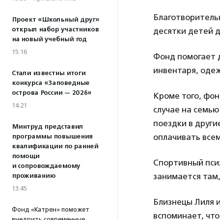
Благотворительн
Проект «Школьный друг»
открыл набор участников
десятки детей д
на новый учебный год
15:16
Фонд помогает 
инвентаря, одеж
Стали известны итоги
конкурса «Заповедные
острова России — 2026»
Кроме того, фон
14:21
случае на семью
поездки в други
Минтруд представил
оплачивать всем
программы повышения
квалификации по ранней
помощи
Спортивный псих
и сопровождаемому
занимается там,
проживанию
13:45
Близнецы Лиля 
Фонд «Катрен» поможет
вспоминает, что
внедрить современные