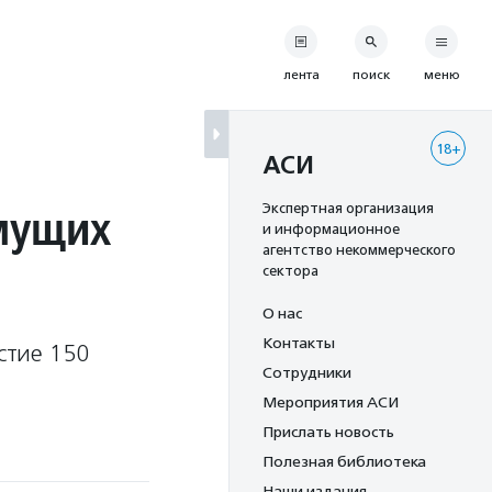
лента
поиск
меню
18+
АСИ
мущих
Экспертная организация
и информационное
агентство некоммерческого
сектора
О нас
Контакты
стие 150
Сотрудники
Мероприятия АСИ
Прислать новость
Полезная библиотека
Наши издания