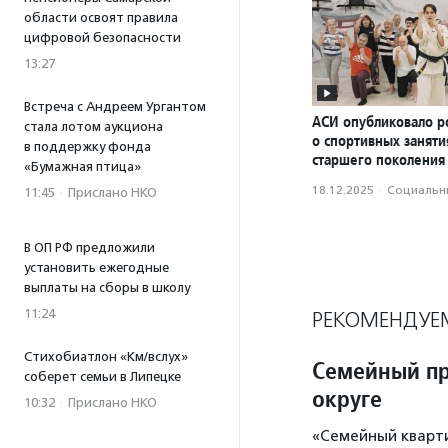
области освоят правила
цифровой безопасности
13:27
Встреча с Андреем Ургантом
АСИ опубликовало р
стала лотом аукциона
о спортивных заняти
в поддержку фонда
старшего поколения
«Бумажная птица»
18.12.2025
·
Социальн
11:45
·
Прислано НКО
В ОП РФ предложили
установить ежегодные
выплаты на сборы в школу
11:24
РЕКОМЕНДУЕ
Стихобиатлон «Км/вслух»
Семейный пр
соберет семьи в Липецке
округе
10:32
·
Прислано НКО
«Семейный кварт