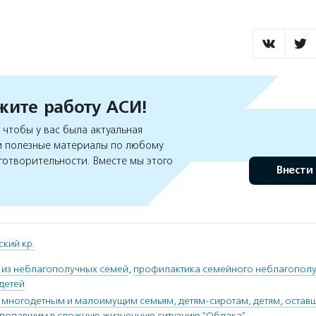
ите работу АСИ!
чтобы у вас была актуальная
 полезные материалы по любому
готворительности. Вместе мы этого
Внести
ский кр.
 из неблагополучных семей
,
профилактика семейного неблагопол
 детей
многодетным и малоимущим семьям, детям-сиротам, детям, остав
 попавшим в сложную жизненную ситуацию "Облака"