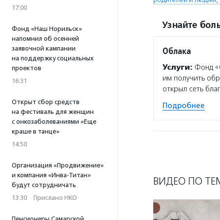
17:00
Узнайте боль
Фонд «Наш Норильск»
напомнил об осенней
заявочной кампании
Облака
на поддержку социальных
Услуги:
Фонд «О
проектов
им получить обр
16:31
открыл сеть бла
Открыт сбор средств
Подробнее
на фестиваль для женщин
с онкозаболеваниями «Еще
краше в танце»
14:50
Организация «Продвижение»
и компания «Инва-Титан»
ВИДЕО ПО ТЕ
будут сотрудничать
13:30
·
Прислано НКО
Пенсионеры Самарской