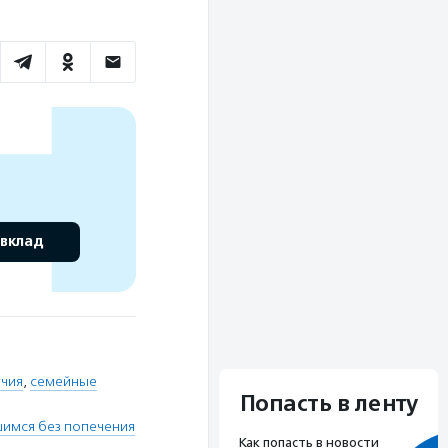
 вклад
учия
,
семейные
Попасть в ленту
шимся без попечения
Как попасть в новости