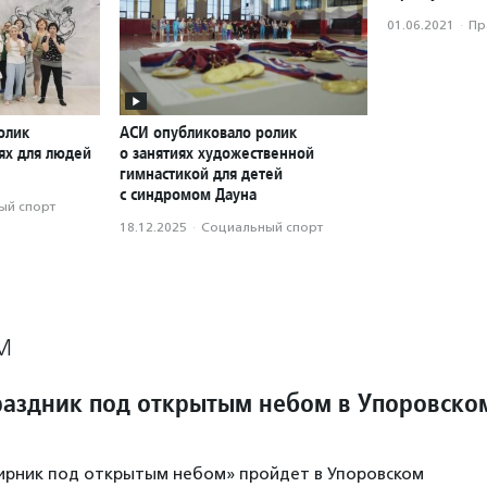
01.06.2021
·
Пр
олик
АСИ опубликовало ролик
ях для людей
о занятиях художественной
гимнастикой для детей
с синдромом Дауна
ый спорт
18.12.2025
·
Социальный спорт
М
аздник под открытым небом в Упоровско
ирник под открытым небом» пройдет в Упоровском