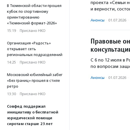
проекта «Семьи н
В Тюменской области прошел
и верности, сост
кубок по спортивному
ориентированию
Анонсы
·
01.07.2026
·
«Тюменский формат-2026»
15:19
·
Прислано НКО
Правовые он
Организация «Радость»
консультаци
открывает сеть
региональных подразделений
С 6 по 12 июля в
14:25
·
Прислано НКО
по вопросам защи
Московский юбилейный забег
Анонсы
·
01.07.2026
·
«Без границ» прошел в стиле
ретро
13:30
·
Прислано НКО
Совфед поддержал
инициативу о бесплатной
юридической помощи
сиротам старше 23 лет