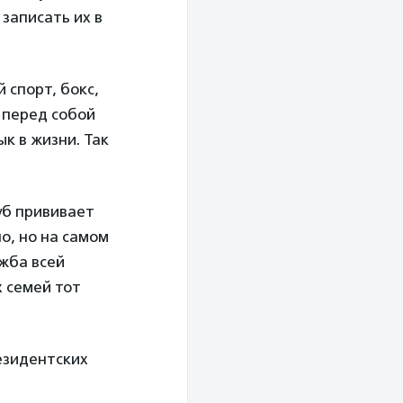
 записать их в
 спорт, бокс,
 перед собой
к в жизни. Так
уб прививает
о, но на самом
жба всей
х семей тот
езидентских