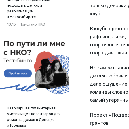
только девочки 
подходы к детской
реабилитации
клуб.
в Новосибирске
13:15
·
Прислано НКО
В клубе предста
рафтинг, лыжи, 
спортивные цели
спорт дает шанс
Но самое главно
детям любовь и 
деле ощущение 
команды словно 
самый утерянный
Патриаршая гуманитарная
миссия ищет волонтеров для
Проект «Поддер
ремонта домов в Донецке
грантов.
и Горловке