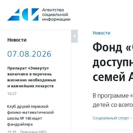
Перейти
к
содержанию
Новости
Новости
Фонд «
07.08.2026
доступ
Препарат «Энхерту»
семей 
включили в перечень
жизненно необходимых
и важнейших лекарств
16:27
В программе 
детей со всего
Клуб друзей пермской
физико-математической
Социальный спорт
·
школы № 146 ищет
фандрайзера
15:35
·
Прислано НКО