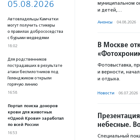
05.08.2026
муниципальном ок
и детей,…
Автовладельцы Камчатки
Анонсы
·
04.08.2026
·
могут получить стикеры
о правилах добрососедства
с бурыми медведями
В Москве от
18:02
«Фотохроник
Для родственников
Фотовыставка, пр
пострадавших в результате
и верности, нача
атаки беспилотников под
Геленджиком открыли
и отдыха.
горячую линию
16:58
Новости
·
06.07.2026
Портал поиска доноров
крови для животных
Презентация
«Одной Крови» заработал
небесные. В
по всей России
16:53
Специальный пока