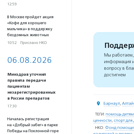
12:59
В Москве пройдет акция
«Кофе для хорошего
мальчика» в поддержку
бездомных животных
10:52
·
Прислано НКО
Поддерж
Мы работаем, 
06.08.2026
информация и
вопросу в бла
Минздрав уточнил
достигнем
правила передачи
пациентам
незарегистрированных
в России препаратов
Барнаул
,
Алтай
17:30
ТЕГИ:
помощь детям
Началась регистрация
ценности
,
спорт для
на «Добрый забег» в парке
НКО:
Фонд помощи 
Победы на Поклонной горе
родителей и людям,