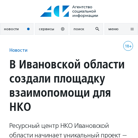
Перейти
к
содержанию
новости
сервисы
поиск
меню
18+
Новости
В Ивановской области
создали площадку
взаимопомощи для
НКО
Ресурсный центр НКО Ивановской
области начинает уникальный проект —