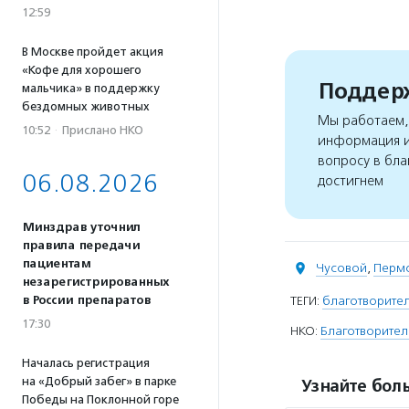
12:59
В Москве пройдет акция
«Кофе для хорошего
Поддерж
мальчика» в поддержку
бездомных животных
Мы работаем, 
10:52
·
Прислано НКО
информация и
вопросу в бла
06.08.2026
достигнем
Минздрав уточнил
правила передачи
пациентам
Чусовой
,
Пермс
незарегистрированных
в России препаратов
ТЕГИ:
благотворител
17:30
НКО:
Благотворител
Началась регистрация
на «Добрый забег» в парке
Узнайте боль
Победы на Поклонной горе