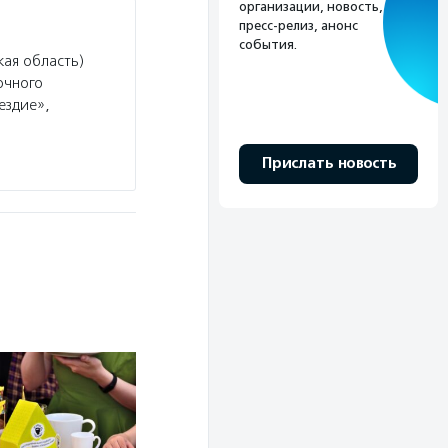
организации, новость,
пресс-релиз, анонс
события.
ая область)
очного
ездие»,
Прислать новость