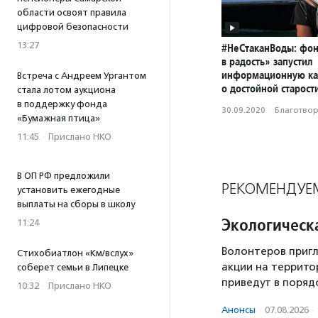
области освоят правила
цифровой безопасности
13:27
#НеСтаканВоды: фон
в радость» запустил
информационную к
Встреча с Андреем Ургантом
о достойной старост
стала лотом аукциона
в поддержку фонда
30.09.2020
·
Благотвори
«Бумажная птица»
11:45
·
Прислано НКО
В ОП РФ предложили
РЕКОМЕНДУЕ
установить ежегодные
выплаты на сборы в школу
Экологическ
11:24
Волонтеров пригл
Стихобиатлон «Км/вслух»
акции на террито
соберет семьи в Липецке
приведут в поряд
10:32
·
Прислано НКО
Анонсы
·
07.08.2026
·