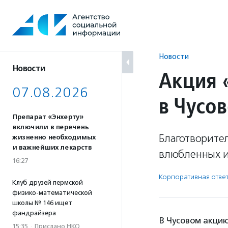
Перейти
к
содержанию
Новости
Новости
Акция 
07.08.2026
в Чусо
Препарат «Энхерту»
включили в перечень
Благотворите
жизненно необходимых
и важнейших лекарств
влюбленных и
16:27
Корпоративная ответ
Клуб друзей пермской
физико-математической
школы № 146 ищет
фандрайзера
В Чусовом акци
15:35
·
Прислано НКО