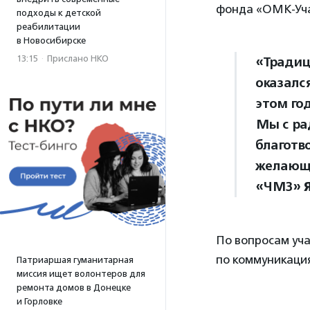
фонда «ОМК-Уча
подходы к детской
реабилитации
в Новосибирске
13:15
·
Прислано НКО
«Традиц
оказалс
этом го
Мы с ра
благотв
желающи
«ЧМЗ»
По вопросам уча
по коммуникац
Патриаршая гуманитарная
миссия ищет волонтеров для
ремонта домов в Донецке
и Горловке