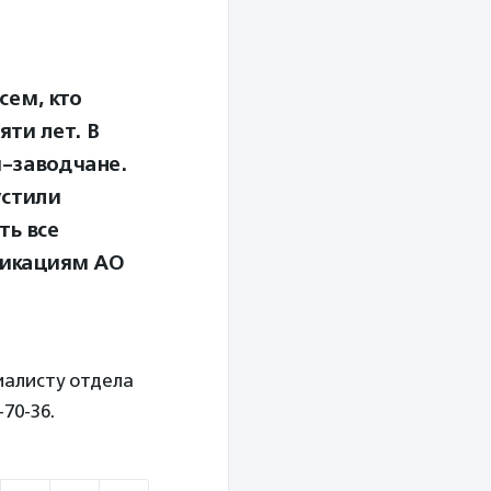
сем, кто
яти лет. В
и-заводчане.
устили
ть все
никациям АО
иалисту отдела
-70-36.