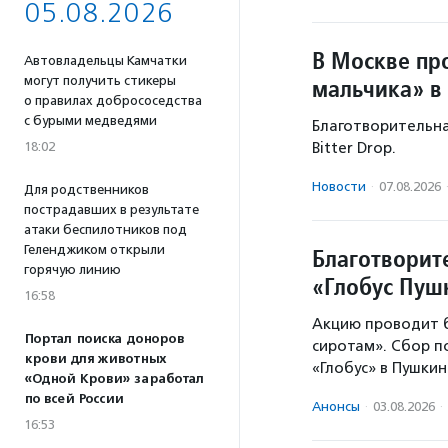
05.08.2026
В Москве пр
Автовладельцы Камчатки
могут получить стикеры
мальчика» в
о правилах добрососедства
с бурыми медведями
Благотворительная
18:02
Bitter Drop.
Новости
·
07.08.2026
Для родственников
пострадавших в результате
атаки беспилотников под
Геленджиком открыли
Благотворит
горячую линию
«Глобус Пу
16:58
Акцию проводит 
Портал поиска доноров
сиротам». Сбор 
крови для животных
«Глобус» в Пушки
«Одной Крови» заработал
по всей России
Анонсы
·
03.08.2026
·
16:53