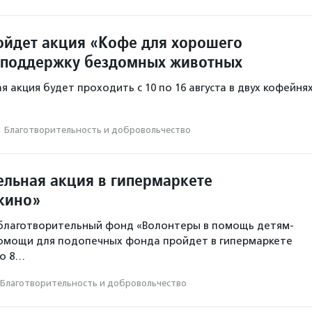
ойдет акция «Кофе для хорошего
 поддержку бездомных животных
 акция будет проходить с 10 по 16 августа в двух кофейня
·
Благотвори­тель­ность и доброволь­чест­во
ельная акция в гипермаркете
шкино»
благотворительный фонд «Волонтеры в помощь детям-
помощи для подопечных фонда пройдет в гипермаркете
но 8…
Благотвори­тель­ность и доброволь­чест­во