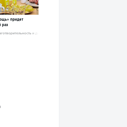
ощь» придет
 раз
аготвори­тель­ность и доброволь­чест­во
ы