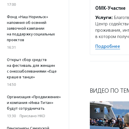
17:00
ОМК-Участие
Фонд «Наш Норильск»
Услуги:
Благотв
напомнил об осенней
Центр содействи
заявочной кампании
проживания, инт
на поддержку социальных
в котором полу
проектов
Подробнее
16:31
Открыт сбор средств
на фестиваль для женщин
с онкозаболеваниями «Еще
краше в танце»
14:50
ВИДЕО ПО ТЕ
Организация «Продвижение»
и компания «Инва-Титан»
будут сотрудничать
13:30
·
Прислано НКО
Пенсионеры Самарской