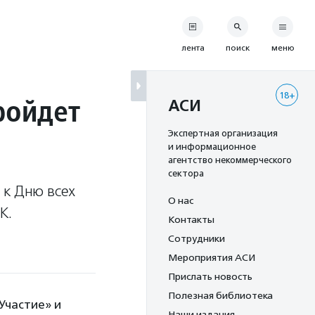
лента
поиск
меню
18+
ройдет
АСИ
Экспертная организация
и информационное
агентство некоммерческого
сектора
 к Дню всех
О нас
К.
Контакты
Сотрудники
Мероприятия АСИ
Прислать новость
Полезная библиотека
Участие» и
Наши издания