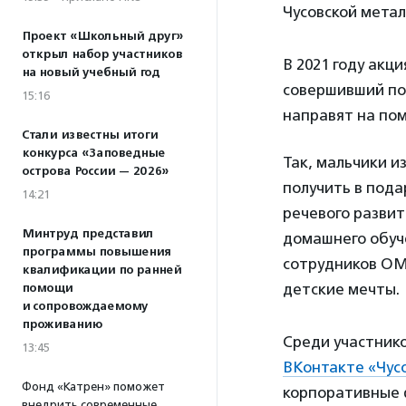
Чусовской метал
Проект «Школьный друг»
открыл набор участников
В 2021 году акц
на новый учебный год
совершивший по
15:16
направят на по
Стали известны итоги
конкурса «Заповедные
Так, мальчики 
острова России — 2026»
получить в пода
14:21
речевого развит
Минтруд представил
домашнего обуч
программы повышения
сотрудников ОМ
квалификации по ранней
детские мечты.
помощи
и сопровождаемому
проживанию
Среди участнико
13:45
ВКонтакте «Чус
Фонд «Катрен» поможет
корпоративные 
внедрить современные