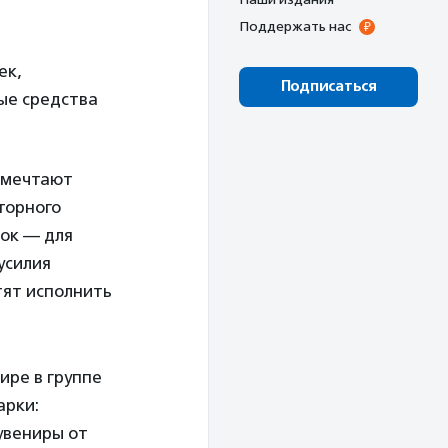
Поддержать нас
ек,
Подписаться
ые средства
 мечтают
торного
вок — для
усилия
тят исполнить
ире в группе
арки:
увениры от