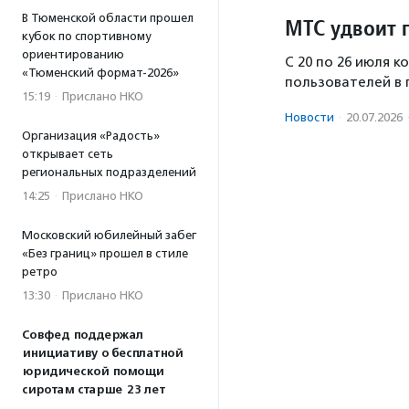
В Тюменской области прошел
МТС удвоит 
кубок по спортивному
ориентированию
С 20 по 26 июля 
«Тюменский формат-2026»
пользователей в 
15:19
·
Прислано НКО
Новости
·
20.07.2026
Организация «Радость»
открывает сеть
региональных подразделений
14:25
·
Прислано НКО
Московский юбилейный забег
«Без границ» прошел в стиле
ретро
13:30
·
Прислано НКО
Совфед поддержал
инициативу о бесплатной
юридической помощи
сиротам старше 23 лет