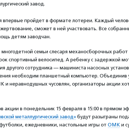
лургический завод.
ия впервые пройдет в формате лотереи. Каждый челов
жертвование, сможет в ней участвовать. Все собранн
мощь детям заводчан.
из многодетной семьи слесаря механосборочных работ
рок спортивный велосипед. А ребенку с задержкой мо
ия другого сотрудника — машиниста насосных устано
ения необходим планшетный компьютер. Объединив 
К и неравнодушных чусовлян, организаторы акции хо
в акции в понедельник 15 февраля в 15:00 в прямом эф
овской металлургический завод»
будут разыграны под
футболки, ежедневники, настольные игры от
ОМК
и с