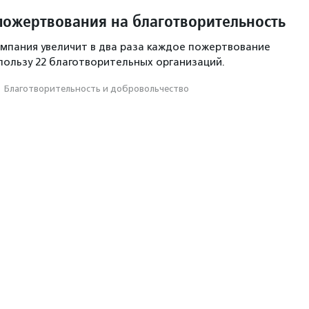
пожертвования на благотворительность
компания увеличит в два раза каждое пожертвование
пользу 22 благотворительных организаций.
·
Благотвори­тель­ность и доброволь­чест­во