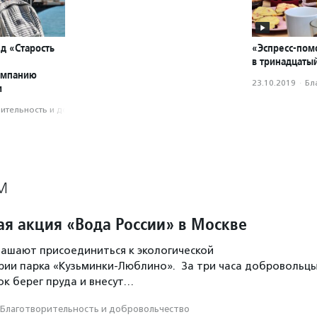
д «Старость
«Эспресс-пом
в тринадцатый
ампанию
23.10.2019
·
Бл
и
­тель­ность и доброволь­чест­во
М
ая акция «Вода России» в Москве
ашают присоединиться к экологической
рии парка «Кузьминки-Люблино». За три часа добровольц
ок берег пруда и внесут…
Благотвори­тель­ность и доброволь­чест­во