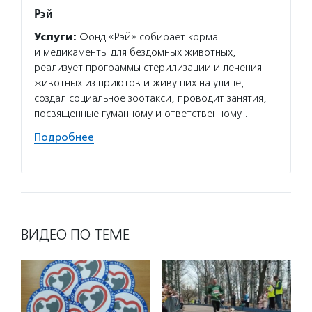
Рэй
Детск
Услуги:
Фонд «Рэй» собирает корма
Услуг
и медикаменты для бездомных животных,
мир» о
реализует программы стерилизации и лечения
социал
животных из приютов и живущих на улице,
учрежд
создал социальное зоотакси, проводит занятия,
органи
посвященные гуманному и ответственному…
семьям
поддер
Подробнее
Подро
ВИДЕО ПО ТЕМЕ