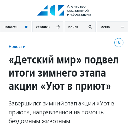
Перейти
к
содержанию
новости
сервисы
поиск
меню
18+
Новости
«Детский мир» подвел
итоги зимнего этапа
акции «Уют в приют»
Завершился зимний этап акции «Уют в
приют», направленной на помощь
бездомным животным.