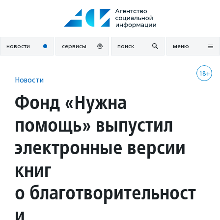
Перейти
к
содержанию
новости
сервисы
поиск
меню
18+
Новости
Фонд «Нужна
помощь» выпустил
электронные версии
книг
о благотворительност
и