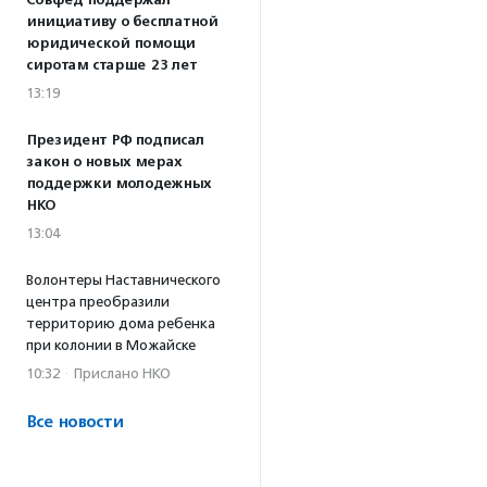
Совфед поддержал
инициативу о бесплатной
юридической помощи
сиротам старше 23 лет
13:19
Президент РФ подписал
закон о новых мерах
поддержки молодежных
НКО
13:04
Волонтеры Наставнического
центра преобразили
территорию дома ребенка
при колонии в Можайске
10:32
·
Прислано НКО
Все новости