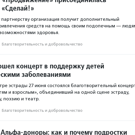
 «Сделай!»
 партнерству организация получит дополнительный
привлечения средств на помощь своим подопечным — людя
 возможностями здоровья.
·
Благотвори­тель­ность и доброволь­чест­во
ошел концерт в поддержку детей
ескими заболеваниями
тре эстрады 27 июня состоялся благотворительный концер
тям и взрослым», объединивший на одной сцене эстраду,
у, поэзию и театр.
·
Благотвори­тель­ность и доброволь­чест­во
«Альфа-доноры: как и почему подростки