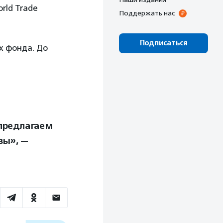
rld Trade
Поддержать нас
Подписаться
х фонда. До
 предлагаем
вы», —