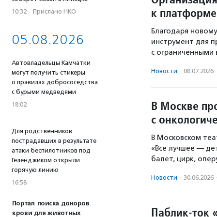
к платформе
10:32
·
Прислано НКО
Благодаря новому
05.08.2026
инструмент для 
с ограниченными
Автовладельцы Камчатки
Новости
·
08.07.2026
могут получить стикеры
о правилах добрососедства
с бурыми медведями
В Москве пр
18:02
с онкологич
Для родственников
В Московском теа
пострадавших в результате
«Все лучшее — де
атаки беспилотников под
балет, цирк, опер
Геленджиком открыли
горячую линию
Новости
·
30.06.2026
16:58
Портал поиска доноров
Паблик-ток 
крови для животных