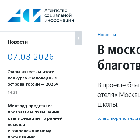
Перейти
к
содержанию
Новости
Новости
В моск
07.08.2026
благот
Стали известны итоги
конкурса «Заповедные
В проекте бл
острова России — 2026»
14:21
отелях Москв
школы.
Минтруд представил
программы повышения
Благотвори­тель­ност
квалификации по ранней
помощи
и сопровождаемому
проживанию