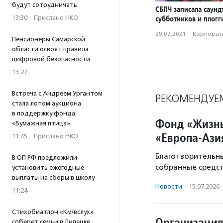
будут сотрудничать
СБПЧ записала саунд
13:30
·
Прислано НКО
субботников и плогг
29.07.2021
·
Корпорати
Пенсионеры Самарской
области освоят правила
цифровой безопасности
13:27
Встреча с Андреем Ургантом
РЕКОМЕНДУЕ
стала лотом аукциона
в поддержку фонда
Фонд «Жизнь
«Бумажная птица»
«Европа-Ази
11:45
·
Прислано НКО
Благотворительн
В ОП РФ предложили
собранные средст
установить ежегодные
выплаты на сборы в школу
Новости
·
15.07.2026
11:24
Стихобиатлон «Км/вслух»
Организация
соберет семьи в Липецке