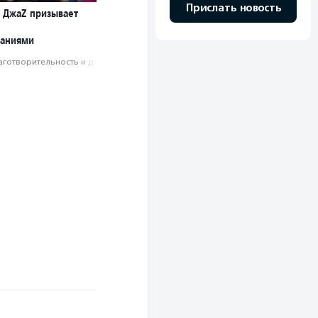
Прислать новость
l ДжаZ призывает
ваниями
аготвори­тель­ность и доброволь­чест­во