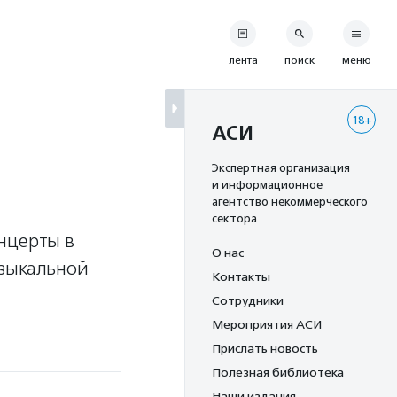
лента
поиск
меню
18+
АСИ
Экспертная организация
и информационное
агентство некоммерческого
сектора
нцерты в
О нас
узыкальной
Контакты
Сотрудники
Мероприятия АСИ
Прислать новость
Полезная библиотека
Наши издания