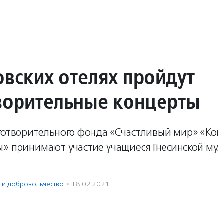
овских отелях пройдут
ворительные концерты
аготворительного фонда «Счастливый мир» «Ко
ы» принимают участие учащиеся Гнесинской м
ь и доброволь­чест­во
·
18.02.2021