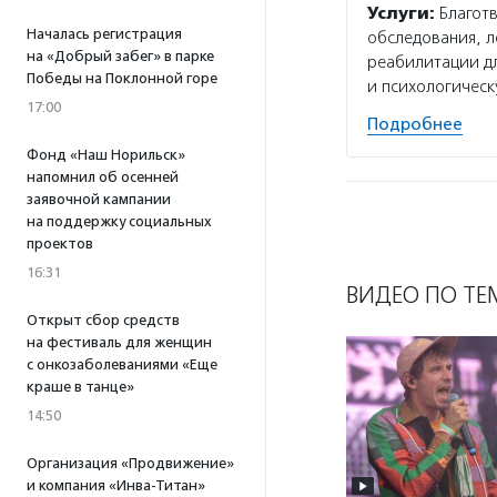
Услуги:
Благотв
Началась регистрация
обследования, л
на «Добрый забег» в парке
реабилитации дл
Победы на Поклонной горе
и психологическ
17:00
Подробнее
Фонд «Наш Норильск»
напомнил об осенней
заявочной кампании
на поддержку социальных
проектов
16:31
ВИДЕО ПО ТЕ
Открыт сбор средств
на фестиваль для женщин
с онкозаболеваниями «Еще
краше в танце»
14:50
Организация «Продвижение»
и компания «Инва-Титан»