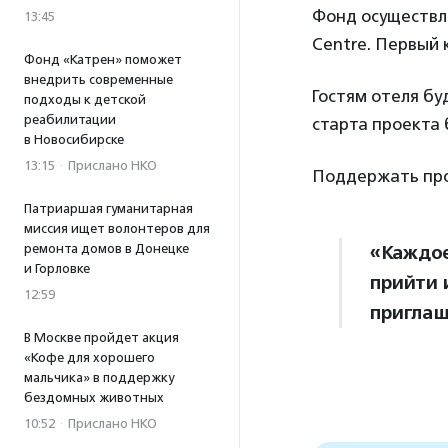
Фонд осуществл
13:45
Centre. Первый 
Фонд «Катрен» поможет
внедрить современные
Гостям отеля б
подходы к детской
реабилитации
старта проекта 
в Новосибирске
13:15
·
Прислано НКО
Поддержать пр
Патриаршая гуманитарная
миссия ищет волонтеров для
ремонта домов в Донецке
«Каждое
и Горловке
прийти 
12:59
приглаш
В Москве пройдет акция
«Кофе для хорошего
мальчика» в поддержку
бездомных животных
10:52
·
Прислано НКО