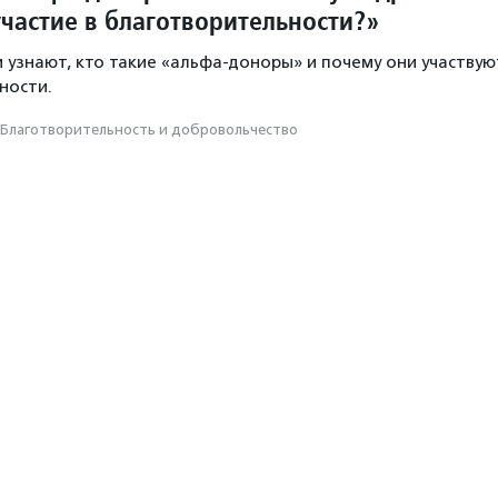
частие в благотворительности?»
и узнают, кто такие «альфа-доноры» и почему они участвую
ности.
Благотвори­тель­ность и доброволь­чест­во