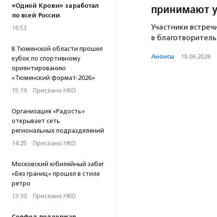
принимают у
«Одной Крови» заработал
по всей России
Участники встреч
16:53
в благотворитель
В Тюменской области прошел
Анонсы
·
18.06.2026
·
кубок по спортивному
ориентированию
«Тюменский формат-2026»
15:19
·
Прислано НКО
Организация «Радость»
открывает сеть
региональных подразделений
14:25
·
Прислано НКО
Московский юбилейный забег
«Без границ» прошел в стиле
ретро
13:30
·
Прислано НКО