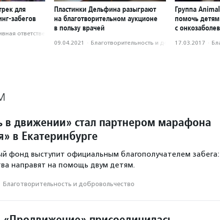
трек для
Пластинки Дельфина разыграют
Группа Anima
инг-забегов
на благотворительном аукционе
помочь детям
в пользу врачей
с онкозаболе
вная ответственность
09.04.2021
·
Благотвори­тель­ность и доброволь­чест­во
17.03.2017
·
Бл
М
 в движении» стал партнером марафона
я» в Екатеринбурге
ый фонд выступит официальным благополучателем забега:
ва направят на помощь двум детям.
·
Благотвори­тель­ность и доброволь­чест­во
 «Продвижение» присоединилась