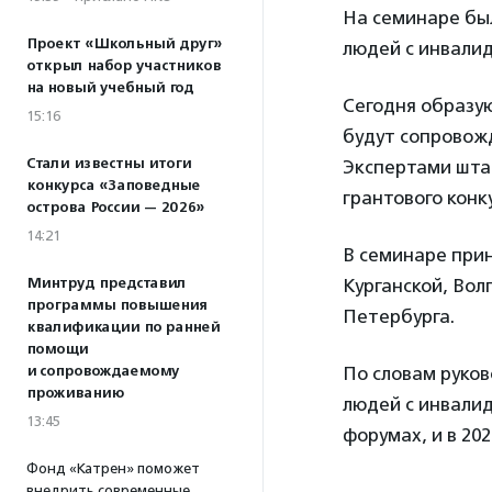
На семинаре бы
Проект «Школьный друг»
людей с инвалид
открыл набор участников
на новый учебный год
Сегодня образу
15:16
будут сопровожд
Стали известны итоги
Экспертами шта
конкурса «Заповедные
грантового конк
острова России — 2026»
14:21
В семинаре прин
Минтруд представил
Курганской, Вол
программы повышения
Петербурга.
квалификации по ранней
помощи
и сопровождаемому
По словам руко
проживанию
людей с инвали
13:45
форумах, и в 20
Фонд «Катрен» поможет
внедрить современные