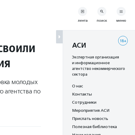
лента
поиск
меню
18+
своили
АСИ
ия
Экспертная организация
и информационное
агентство некоммерческого
сектора
овка молодых
О нас
 агентства по
Контакты
Сотрудники
Мероприятия АСИ
Прислать новость
Полезная библиотека
Наши издания