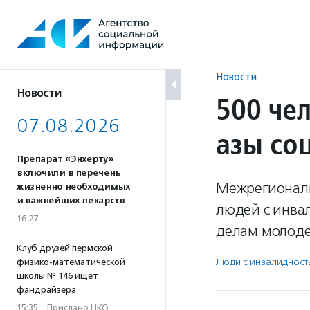
Перейти
к
содержанию
Новости
Новости
500 че
07.08.2026
азы со
Препарат «Энхерту»
включили в перечень
Межрегиональ
жизненно необходимых
и важнейших лекарств
людей с инва
16:27
делам молоде
Клуб друзей пермской
Люди с инвалидност
физико-математической
школы № 146 ищет
фандрайзера
15:35
·
Прислано НКО