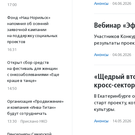
Анонсы
·
04.06.2026
·
17:00
Фонд «Наш Норильск»
Вебинар «Эф
напомнил об осенней
заявочной кампании
на поддержку социальных
Участников Конку
проектов
результаты проек
16:31
Анонсы
·
04.06.2026
·
Открыт сбор средств
на фестиваль для женщин
«Щедрый вто
с онкозаболеваниями «Еще
краше в танце»
кросс-секто
14:50
В Екатеринбурге 
Организация «Продвижение»
старт проекту, к
и компания «Инва-Титан»
культуры.
будут сотрудничать
Анонсы
·
14.05.2026
·
13:30
·
Прислано НКО
Пенсионеры Самарской