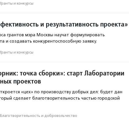
Гранты и конкурсы
фективность и результативность проекта»
рса грантов мэра Москвы научат формулировать
та и создавать конкурентоспособную заявку.
Гранты и конкурсы
рник: точка сборки»: старт Лаборатории
рных проектов
откроется «цех» по производству добрых дел: будет дан
оторый сделает благотворительность частью городской
Благотвори­тель­ность и доброволь­чест­во