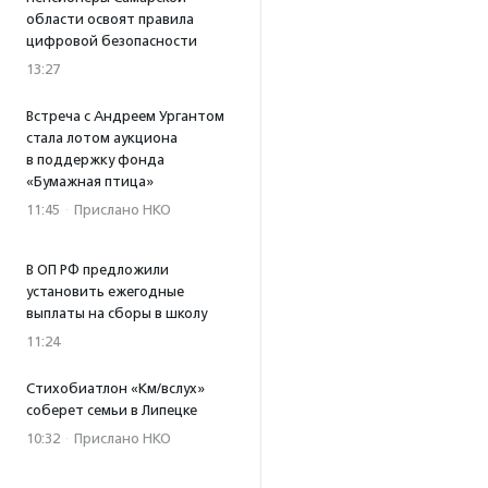
области освоят правила
цифровой безопасности
13:27
Встреча с Андреем Ургантом
стала лотом аукциона
в поддержку фонда
«Бумажная птица»
11:45
·
Прислано НКО
В ОП РФ предложили
установить ежегодные
выплаты на сборы в школу
11:24
Стихобиатлон «Км/вслух»
соберет семьи в Липецке
10:32
·
Прислано НКО