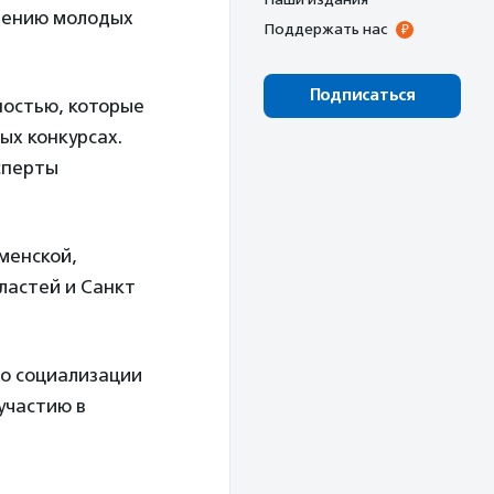
дению молодых
Поддержать нас
Подписаться
ностью, которые
ых конкурсах.
сперты
менской,
ластей и Санкт
по социализации
участию в