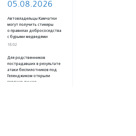
05.08.2026
Автовладельцы Камчатки
могут получить стикеры
о правилах добрососедства
с бурыми медведями
18:02
Для родственников
пострадавших в результате
атаки беспилотников под
Геленджиком открыли
горячую линию
16:58
Портал поиска доноров
крови для животных
«Одной Крови» заработал
по всей России
16:53