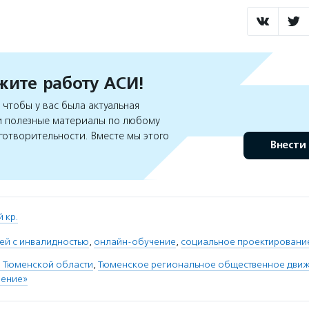
ите работу АСИ!
чтобы у вас была актуальная
 полезные материалы по любому
готворительности. Вместе мы этого
Внести
 кр.
ей с инвалидностью
,
онлайн-обучение
,
социальное проектировани
О Тюменской области
,
Тюменское региональное общественное дви
вение»