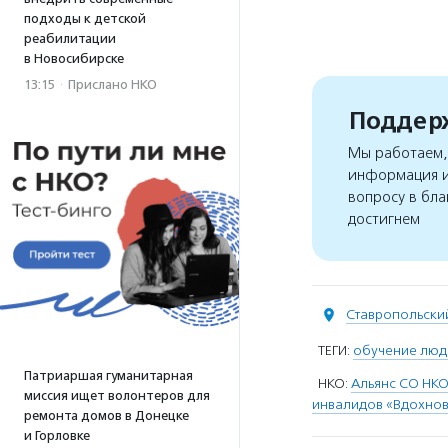
подходы к детской
реабилитации
в Новосибирске
13:15
·
Прислано НКО
Поддерж
Мы работаем, 
информация и
вопросу в бла
достигнем
Ставропольский
ТЕГИ:
обучение люд
Патриаршая гуманитарная
НКО:
Альянс СО НК
миссия ищет волонтеров для
инвалидов «Вдохно
ремонта домов в Донецке
и Горловке