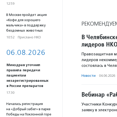
12:59
В Москве пройдет акция
«Кофе для хорошего
РЕКОМЕНДУЕ
мальчика» в поддержку
бездомных животных
В Челябинск
10:52
·
Прислано НКО
лидеров НК
06.08.2026
Правозащитная ма
лидеров некоммер
Минздрав уточнил
состоялась в Челя
правила передачи
пациентам
Новости
·
04.06.2026
незарегистрированных
в России препаратов
Вебинар «Ра
17:30
Началась регистрация
Участники Конкур
на «Добрый забег» в парке
заявку в электрон
Победы на Поклонной горе