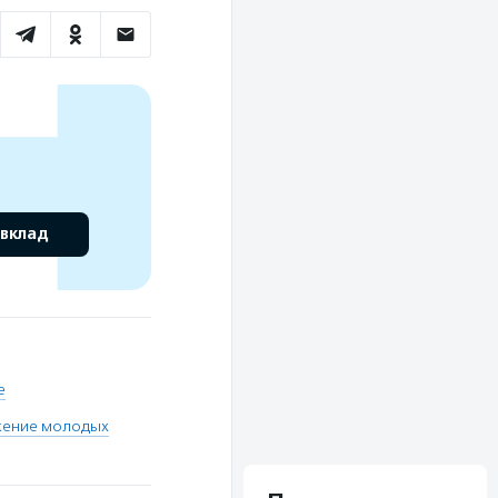
 вклад
е
жение молодых