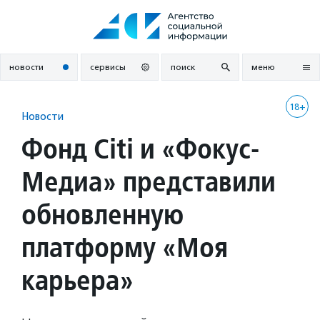
Перейти
к
содержанию
новости
сервисы
поиск
меню
18+
Новости
Фонд Citi и «Фокус-
Медиа» представили
обновленную
платформу «Моя
карьера»