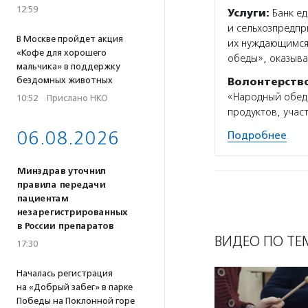
12:59
Услуги:
Банк ед
и сельхозпредпр
В Москве пройдет акция
их нуждающимся
«Кофе для хорошего
обеды», оказыв
мальчика» в поддержку
бездомных животных
Волонтерств
«Народный обед»
10:52
·
Прислано НКО
продуктов, учас
06.08.2026
Подробнее
Минздрав уточнил
правила передачи
пациентам
незарегистрированных
в России препаратов
ВИДЕО ПО ТЕ
17:30
Началась регистрация
на «Добрый забег» в парке
Победы на Поклонной горе