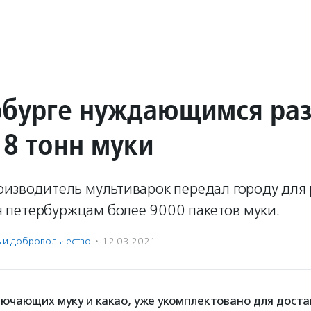
рбурге нуждающимся ра
18 тонн муки
оизводитель мультиварок передал городу для
петербуржцам более 9000 пакетов муки.
ь и доброволь­чест­во
·
12.03.2021
лючающих муку и какао, уже укомплектовано для доста