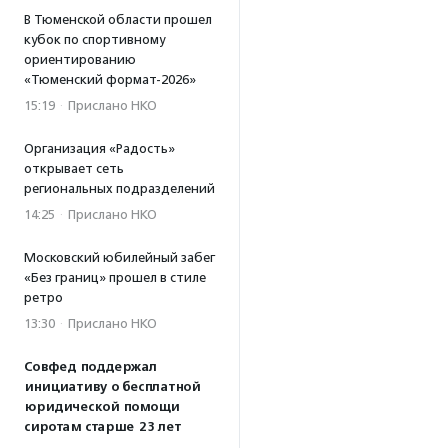
В Тюменской области прошел
кубок по спортивному
ориентированию
«Тюменский формат-2026»
15:19
·
Прислано НКО
Организация «Радость»
открывает сеть
региональных подразделений
14:25
·
Прислано НКО
Московский юбилейный забег
«Без границ» прошел в стиле
ретро
13:30
·
Прислано НКО
Совфед поддержал
инициативу о бесплатной
юридической помощи
сиротам старше 23 лет