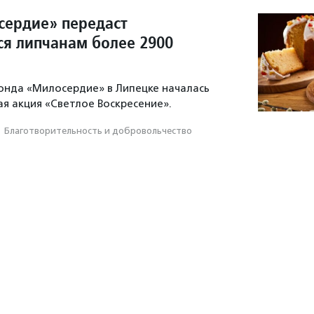
ердие» передаст
 липчанам более 2900
онда «Милосердие» в Липецке началась
я акция «Светлое Воскресение».
·
Благотвори­тель­ность и доброволь­чест­во