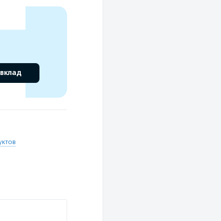
 вклад
уктов