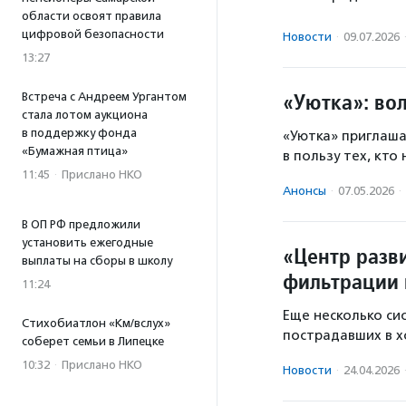
области освоят правила
цифровой безопасности
Новости
·
09.07.2026
13:27
«Уютка»: во
Встреча с Андреем Ургантом
стала лотом аукциона
в поддержку фонда
«Уютка» приглаша
«Бумажная птица»
в пользу тех, кто
11:45
·
Прислано НКО
Анонсы
·
07.05.2026
·
В ОП РФ предложили
установить ежегодные
«Центр разв
выплаты на сборы в школу
фильтрации 
11:24
Еще несколько си
Стихобиатлон «Км/вслух»
пострадавших в х
соберет семьи в Липецке
10:32
·
Прислано НКО
Новости
·
24.04.2026