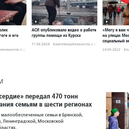
олик
АСИ опубликовало видео о работе
«Могу я вам 
оге и его
группы помощи из Курска
на улицах Мо
социальный э
11.06.2024
·
Благотвори­тель­ность и доброволь­чест­во
­тель­ность и доброволь­чест­во
24.05.2022
·
Бл
М
ердие» передал 470 тонн
тания семьям в шести регионах
малообеспеченные семьи в Брянской,
й, Ленинградской, Московской
бластях.