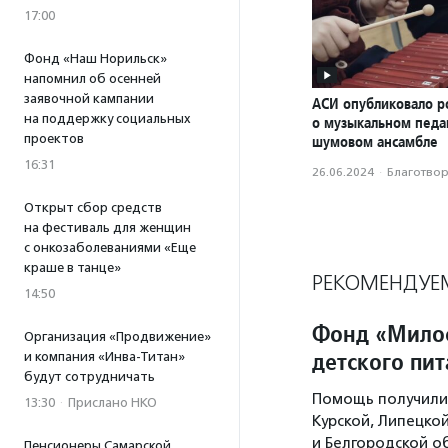
17:00
Фонд «Наш Норильск»
напомнил об осенней
заявочной кампании
АСИ опубликовало р
на поддержку социальных
о музыкальном педаг
проектов
шумовом ансамбле
16:31
26.06.2024
·
Благотвори
Открыт сбор средств
на фестиваль для женщин
с онкозаболеваниями «Еще
краше в танце»
РЕКОМЕНДУЕ
14:50
Фонд «Милос
Организация «Продвижение»
детского пи
и компания «Инва-Титан»
будут сотрудничать
Помощь получили 
13:30
·
Прислано НКО
Курской, Липецко
и Белгородской о
Пенсионеры Самарской