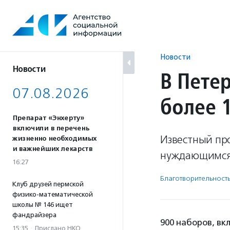
Перейти
к
содержанию
Новости
Новости
В Пете
07.08.2026
более 
Препарат «Энхерту»
включили в перечень
Известный пр
жизненно необходимых
и важнейших лекарств
нуждающимся 
16:27
Благотвори­тель­ност
Клуб друзей пермской
физико-математической
школы № 146 ищет
фандрайзера
900 наборов, вк
15:35
·
Прислано НКО