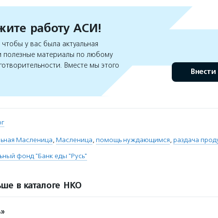
ите работу АСИ!
чтобы у вас была актуальная
 полезные материалы по любому
готворительности. Вместе мы этого
Внести
рг
льная Масленица
,
Масленица
,
помощь нуждающимся
,
раздача прод
ьный фонд "Банк еды "Русь"
ше в каталоге НКО
ь»