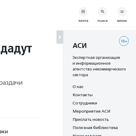
лента
поиск
меню
18+
здадут
АСИ
Экспертная организация
и информационное
агентство некоммерческого
сектора
 раздачи
О нас
Контакты
Сотрудники
Мероприятия АСИ
Прислать новость
Полезная библиотека
вки
Наши издания