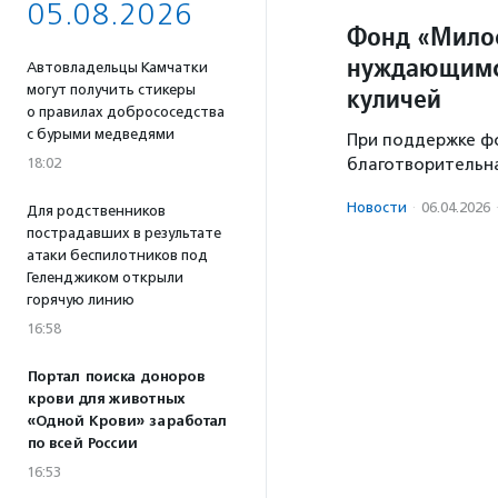
05.08.2026
Фонд «Милос
нуждающимся
Автовладельцы Камчатки
куличей
могут получить стикеры
о правилах добрососедства
с бурыми медведями
При поддержке ф
благотворительна
18:02
Новости
·
06.04.2026
Для родственников
пострадавших в результате
атаки беспилотников под
Геленджиком открыли
горячую линию
16:58
Портал поиска доноров
крови для животных
«Одной Крови» заработал
по всей России
16:53