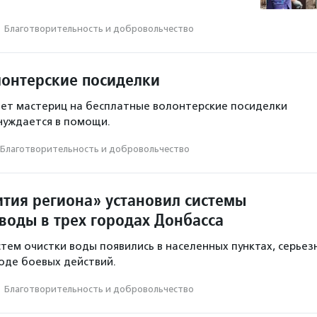
·
Благотвори­тель­ность и доброволь­чест­во
лонтерские посиделки
ет мастериц на бесплатные волонтерские посиделки
 нуждается в помощи.
Благотвори­тель­ность и доброволь­чест­во
ития региона» установил системы
воды в трех городах Донбасса
стем очистки воды появились в населенных пунктах, серьез
оде боевых действий.
·
Благотвори­тель­ность и доброволь­чест­во