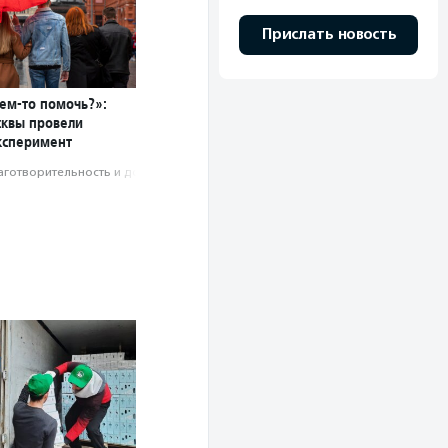
Прислать новость
чем-то помочь?»:
сквы провели
ксперимент
аготвори­тель­ность и доброволь­чест­во