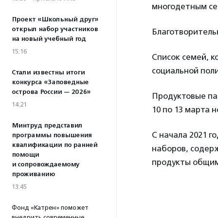
многодетным се
Проект «Школьный друг»
открыл набор участников
Благотворитель
на новый учебный год
15:16
Список семей, 
социальной пол
Стали известны итоги
конкурса «Заповедные
острова России — 2026»
Продуктовые пак
14:21
10 по 13 марта 
Минтруд представил
С начала 2021 г
программы повышения
квалификации по ранней
наборов, содер
помощи
продукты общим 
и сопровождаемому
проживанию
13:45
Фонд «Катрен» поможет
внедрить современные