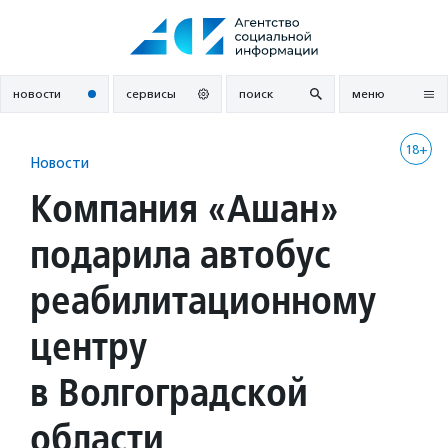
Перейти
к
содержанию
новости
сервисы
поиск
меню
18+
Новости
Компания «Ашан»
подарила автобус
реабилитационному
центру
в Волгоградской
области