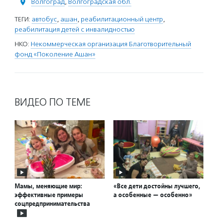
Волгоград
,
Волгоградская обл.
ТЕГИ:
автобус
,
ашан
,
реабилитационный центр
,
реабилитация детей с инвалидностью
НКО:
Некоммерческая организация Благотворительный
фонд «Поколение Ашан»
ВИДЕО ПО ТЕМЕ
Мамы, меняющие мир:
«Все дети достойны лучшего,
эффективные примеры
а особенные — особенно»
соцпредпринимательства