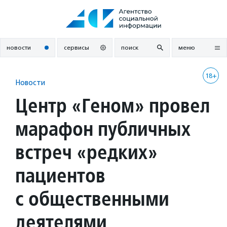
Перейти
к
содержанию
новости
сервисы
поиск
меню
18+
Новости
Центр «Геном» провел
марафон публичных
встреч «редких»
пациентов
с общественными
деятелями