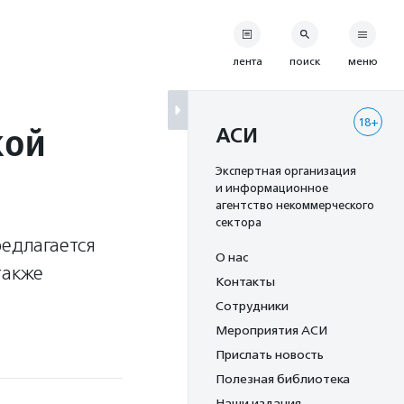
лента
поиск
меню
18+
кой
АСИ
Экспертная организация
и информационное
агентство некоммерческого
сектора
редлагается
О нас
также
Контакты
Сотрудники
Мероприятия АСИ
Прислать новость
Полезная библиотека
Наши издания