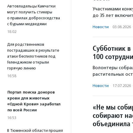
Автовладельцы Камчатки
Участниками конку
могут получить стикеры
до 35 лет включи
о правилах добрососедства
с бурыми медведями
Новости
·
03.08.2026
18:02
Для родственников
Субботник в
пострадавших в результате
100 сотрудн
атаки беспилотников под
Геленджиком открыли
Волонтеры собрал
горячую линию
растительных ост
16:58
Новости
·
17.07.2026
Портал поиска доноров
крови для животных
«Одной Крови» заработал
«Не мы соби
по всей России
собирают на
16:53
объединила 
В Тюменской области прошел