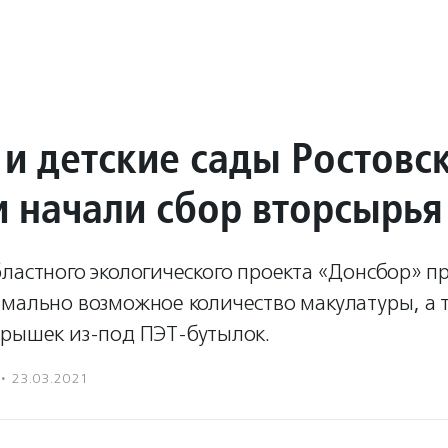
и детские сады Ростовс
и начали сбор вторсырья
ластного экологического проекта «Донсбор» п
имально возможное количество макулатуры, а 
крышек из-под ПЭТ-бутылок.
·
23.03.2021