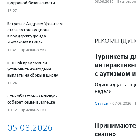
06.09.2019
·
Благотвори
цифровой безопасности
13:27
Встреча с Андреем Ургантом
стала лотом аукциона
в поддержку фонда
РЕКОМЕНДУЕ
«Бумажная птица»
11:45
·
Прислано НКО
Турникеты д
интерактивн
В ОП РФ предложили
установить ежегодные
с аутизмом и
выплаты на сборы в школу
11:24
Одиннадцать соц
недели.
Стихобиатлон «Км/вслух»
соберет семьи в Липецке
Статьи
·
07.08.2026
·
10:32
·
Прислано НКО
Принимаются
05.08.2026
сезон»