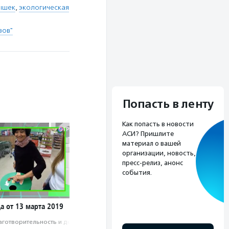
ышек
,
экологическая
зов"
Попасть в ленту
Как попасть в новости
АСИ? Пришлите
материал о вашей
организации, новость,
пресс-релиз, анонс
события.
а от 13 марта 2019
аготвори­тель­ность и доброволь­чест­во