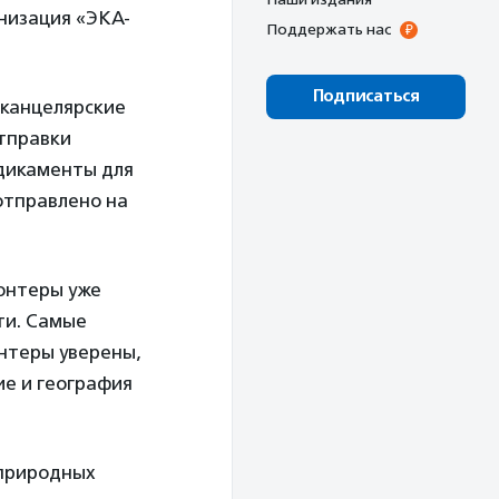
анизация «ЭКА-
Поддержать нас
Подписаться
 канцелярские
отправки
едикаменты для
отправлено на
лонтеры уже
сти. Самые
онтеры уверены,
ие и география
природных