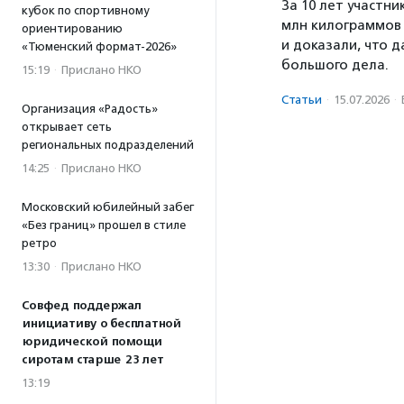
За 10 лет участн
кубок по спортивному
млн килограммов 
ориентированию
и доказали, что 
«Тюменский формат-2026»
большого дела.
15:19
·
Прислано НКО
Статьи
·
15.07.2026
·
Организация «Радость»
открывает сеть
региональных подразделений
14:25
·
Прислано НКО
Московский юбилейный забег
«Без границ» прошел в стиле
ретро
13:30
·
Прислано НКО
Совфед поддержал
инициативу о бесплатной
юридической помощи
сиротам старше 23 лет
13:19