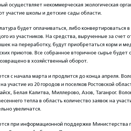
рый осуществляет некоммерческая экологическая орг
т участие школы и детские сады области.
атура будет оплачиваться, либо конвертироваться в
ого из участников. На средства, вырученные за счет 
ышек на переработку, будут приобретаться корм и м
ских приютов. Все собранное вторичное сырье будет 
возвращено в хозяйственный оборот.
тся с начала марта и продлится до конца апреля. Во
 на участие из 20 городов и поселков Ростовской обла
йск, Белая Калитва, Миллерово, Азов, Таганрог. Вол
весеннего тепла в область количество заявок на участ
льно увеличатся.
ется при информационной поддержке Министерства 