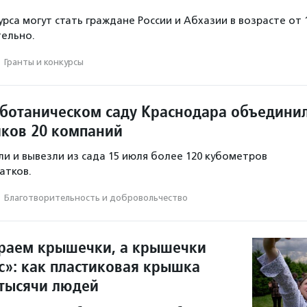
рса могут стать граждане России и Абхазии в возрасте от 
тельно.
·
Гранты и конкурсы
 ботаническом саду Краснодара объедини
иков 20 компаний
и и вывезли из сада 15 июля более 120 кубометров
атков.
·
Благотвори­тель­ность и доброволь­чест­во
раем крышечки, а крышечки
с»: как пластиковая крышка
тысячи людей