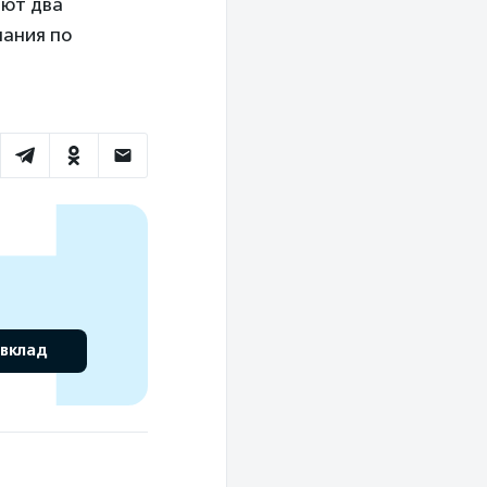
ают два
пания по
 вклад