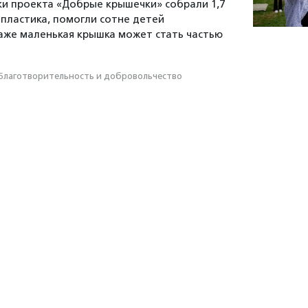
ики проекта «Добрые крышечки» собрали 1,7
пластика, помогли сотне детей
даже маленькая крышка может стать частью
Благотвори­тель­ность и доброволь­чест­во