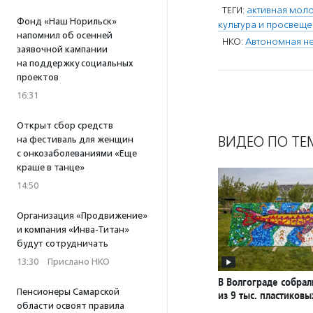
ТЕГИ:
активная мол
Фонд «Наш Норильск»
культура и просвещ
напомнил об осенней
НКО:
Автономная не
заявочной кампании
на поддержку социальных
проектов
16:31
Открыт сбор средств
ВИДЕО ПО ТЕ
на фестиваль для женщин
с онкозаболеваниями «Еще
краше в танце»
14:50
Организация «Продвижение»
и компания «Инва-Титан»
будут сотрудничать
13:30
·
Прислано НКО
В Волгограде собрал
Пенсионеры Самарской
из 9 тыс. пластиков
области освоят правила