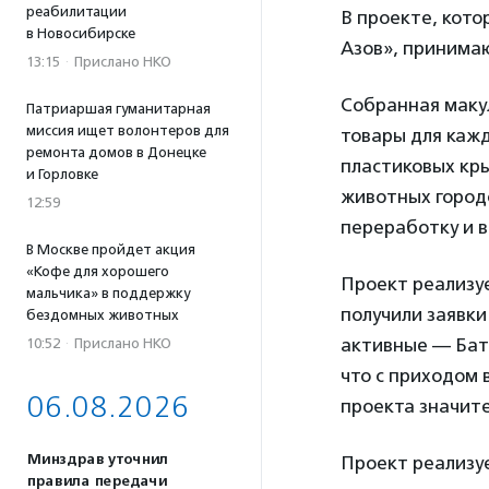
реабилитации
В проекте, кото
в Новосибирске
Азов», принимаю
13:15
·
Прислано НКО
Собранная макул
Патриаршая гуманитарная
миссия ищет волонтеров для
товары для кажд
ремонта домов в Донецке
пластиковых кр
и Горловке
животных город
12:59
переработку и 
В Москве пройдет акция
«Кофе для хорошего
Проект реализуе
мальчика» в поддержку
получили заявки
бездомных животных
активные — Бата
10:52
·
Прислано НКО
что с приходом 
06.08.2026
проекта значите
Минздрав уточнил
Проект реализу
правила передачи