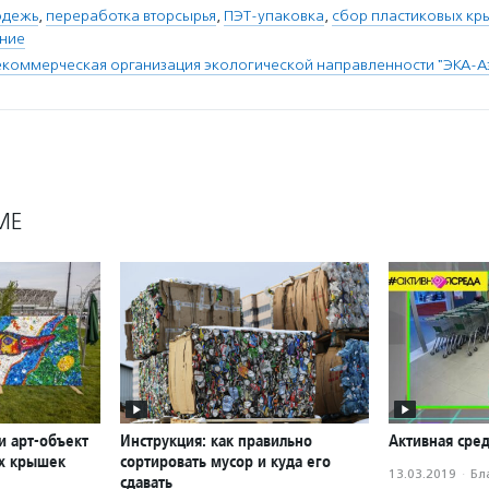
одежь
,
переработка вторсырья
,
ПЭТ-упаковка
,
сбор пластиковых кр
ение
коммерческая организация экологической направленности "ЭКА-А
МЕ
и арт-объект
Инструкция: как правильно
Активная сред
ых крышек
сортировать мусор и куда его
13.03.2019
·
Бл
сдавать