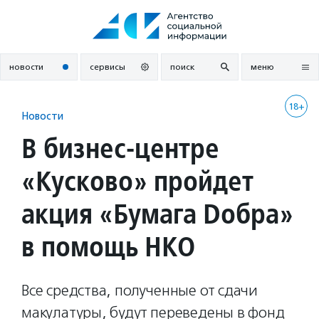
Перейти
к
содержанию
новости
сервисы
поиск
меню
18+
Новости
В бизнес-центре
«Кусково» пройдет
акция «Бумага Dобра»
в помощь НКО
Все средства, полученные от сдачи
макулатуры, будут переведены в фонд