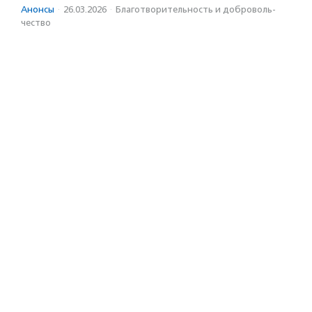
Анонсы
·
26.03.2026
·
Благотвори­тель­ность и доброволь­
чест­во