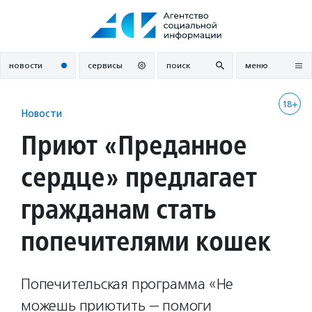
Перейти
к
содержанию
новости
сервисы
поиск
меню
18+
Новости
Приют «Преданное
сердце» предлагает
гражданам стать
попечителями кошек
Попечительская программа «Не
можешь приютить — помоги