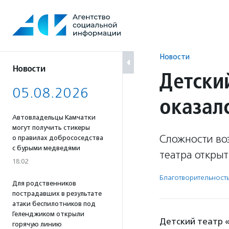
Перейти
к
содержанию
Новости
Новости
Детски
05.08.2026
оказал
Автовладельцы Камчатки
могут получить стикеры
Сложности воз
о правилах добрососедства
с бурыми медведями
театра открыт
18:02
Благотвори­тель­ност
Для родственников
пострадавших в результате
атаки беспилотников под
Геленджиком открыли
Детский театр «
горячую линию