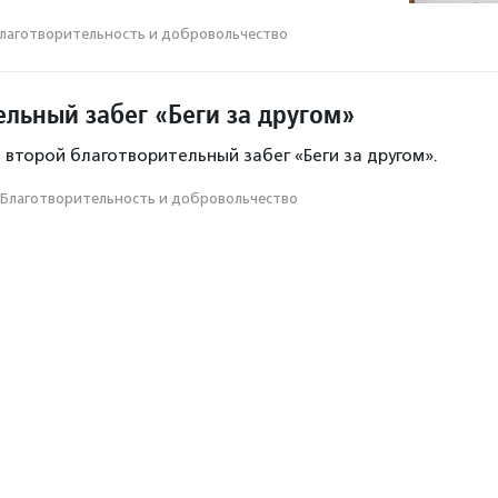
лаготвори­тель­ность и доброволь­чест­во
ельный забег «Беги за другом»
 второй благотворительный забег «Беги за другом».
Благотвори­тель­ность и доброволь­чест­во