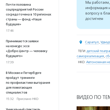
Мы работаем, 
Почти половина
информация и
соцпредприятий России
вопросу в бла
сосредоточена в 10 регионах
достигнем
страны — фонд «Наше
будущее»
17:46
Принимаются заявки
Сарапул
,
Удмур
на конкурс эссе
ТЕГИ:
детский театр
«Добро.Центр — человеку
будущего»
самореализация
,
сб
НКО:
Автономная не
17:39
В Москве и Петербурге
пройдут тренинги
по профилактике выгорания
для помогающих
специалистов
ВИДЕО ПО ТЕ
15:32
·
Прислано НКО
Уникальный спектакль