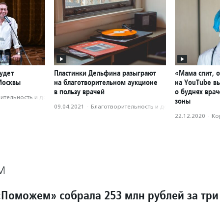
удет
Пластинки Дельфина разыграют
«Мама спит, о
Москвы
на благотворительном аукционе
на YouTube в
в пользу врачей
о буднях врач
­тель­ность и доброволь­чест­во
зоны
09.04.2021
·
Благотвори­тель­ность и доброволь­чест­во
22.12.2020
·
Ко
М
Поможем» собрала 253 млн рублей за три