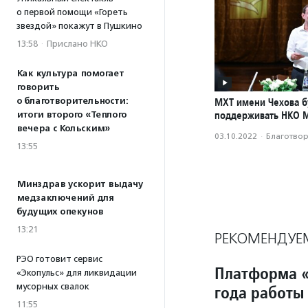
о первой помощи «Гореть
звездой» покажут в Пушкино
13:58
·
Прислано НКО
Как культура помогает
говорить
о благотворительности:
МХТ имени Чехова б
поддерживать НКО 
итоги второго «Теплого
вечера с Кольским»
03.10.2022
·
Благотвори
13:55
Минздрав ускорит выдачу
медзаключений для
будущих опекунов
13:21
РЕКОМЕНДУЕ
РЭО готовит сервис
Платформа «
«Экопульс» для ликвидации
мусорных свалок
года работы
11:55