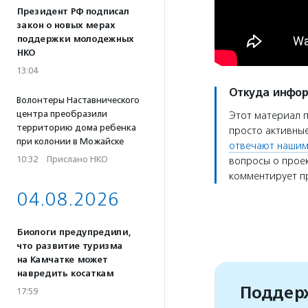
Президент РФ подписал
закон о новых мерах
поддержки молодежных
НКО
13:04
Откуда инфо
Волонтеры Наставнического
центра преобразили
Этот материал 
территорию дома ребенка
просто активные
при колонии в Можайске
отвечают нашим
10:32
·
Прислано НКО
вопросы о проек
комментирует пр
04.08.2026
Биологи предупредили,
что развитие туризма
на Камчатке может
навредить косаткам
Поддерж
17:59