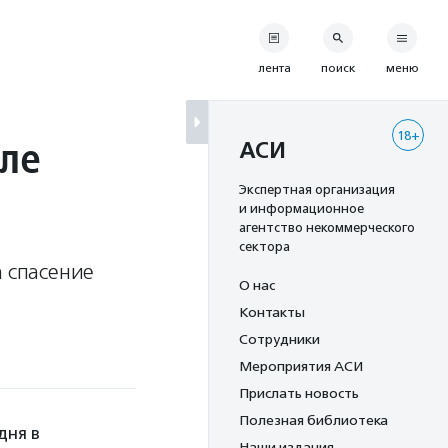
лента
поиск
меню
18+
уле
АСИ
Экспертная организация
и информационное
агентство некоммерческого
сектора
а спасение
О нас
Контакты
Сотрудники
Мероприятия АСИ
Прислать новость
Полезная библиотека
дня в
Наши издания