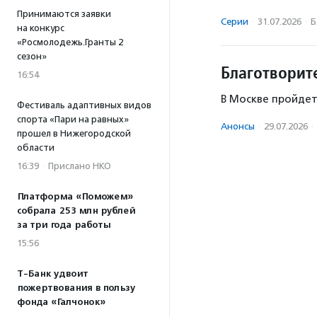
Принимаются заявки
Серии
·
31.07.2026
·
Б
на конкурс
«Росмолодежь.Гранты 2
сезон»
Благотворит
16:54
В Москве пройдет
Фестиваль адаптивных видов
спорта «Пари на равных»
Анонсы
·
29.07.2026
·
прошел в Нижегородской
области
16:39
·
Прислано НКО
Платформа «Поможем»
собрала 253 млн рублей
за три года работы
15:56
Т-Банк удвоит
пожертвования в пользу
фонда «Галчонок»