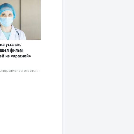
на устала»:
ышел фильм
ей из «красной»
рпоративная ответственность