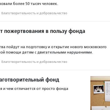
овали более 50 тысяч человек.
·
Благотвори­тель­ность и доброволь­чест­во
ит пожертвования в пользу фонда
ва пойдут на подготовку и открытие нового московского
ной помощи детям с двигательными нарушениями.
·
Благотвори­тель­ность и доброволь­чест­во
лаготворительный фонд
я и чем отличается от просто фонда