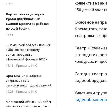
коллективе зани
16:58
150 детей учас
Портал поиска доноров
крови для животных
Основное напра
«Одной Крови» заработал
Кроме того, теа
по всей России
16:53
театральных пр
В Тюменской области прошел
Театр «Точка» з
кубок по спортивному
в городских, ре
ориентированию
«Тюменский формат-2026»
конкурсах и про
15:19
·
Прислано НКО
Сегодня театр 
Организация «Радость»
видеооборудован
открывает сеть
региональных подразделений
14:25
·
Прислано НКО
Участники трупп
видеообращени
Московский юбилейный забег
«Без границ» прошел в стиле