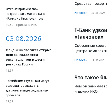
Средства пожертв
Открыт прием заявок
Новости
·
03.08.2026
на фестиваль малого кино
«Рамка» в Нижнеудинске
10:32
·
Прислано НКО
Т-Банк удво
«Галчонок»
03.08.2026
Собранные средст
Фонд «Онкологика» открыл
центра комплекс
центры поддержки
онкопациентов в шести
Новости
·
03.08.2026
регионах России
18:37
Что такое б
Российским студентам могут
разрешить защищать
Чем он занимаетс
дипломы в виде социальных
и других НКО.
проектов
17:57