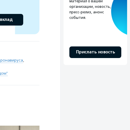
материал о вашей
организации, новость,
пресс-релиз, анонс
события.
 вклад
Прислать новость
оронавируса
,
дом"