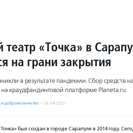
й театр «Точка» в Сарап
ся на грани закрытия
никли в результате пандемии. Сбор средств н
 на краудфандинговой платформе Planeta.ru.
ь и доброволь­чест­во
·
26.04.2021
Точка» был создан в городе Сарапуле в 2014 году. Сего