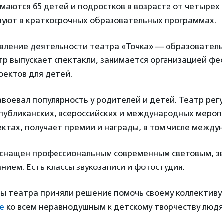
маются 65 детей и подростков в возрасте от четырех 
твуют в краткосрочных образовательных программах.
вление деятельности театра «Точка» — образовател
тр выпускает спектакли, занимается организацией фе
оектов для детей.
авоевал популярность у родителей и детей. Театр рег
спубликанских, всероссийских и международных мероп
ектах, получает премии и награды, в том числе межд
оснащен профессиональным современным световым, зв
ием. Есть классы звукозаписи и фотостудия.
ы театра приняли решение помочь своему коллективу
е
ко всем неравнодушным к детскому творчеству людя