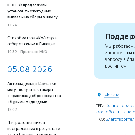
В ОП РФ предложили
установить ежегодные
выплаты на сборы в школу
11:24
Поддерж
Стихобиатлон «Км/вслух»
соберет семьи в Липецке
Мы работаем, 
10:32
·
Прислано НКО
информация и
вопросу в бла
достигнем
05.08.2026
Автовладельцы Камчатки
могут получить стикеры
Москва
о правилах добрососедства
с бурыми медведями
ТЕГИ:
благотворител
18:02
тяжелобольных дет
НКО:
Благотворител
Для родственников
пострадавших в результате
атаки беспилотников под