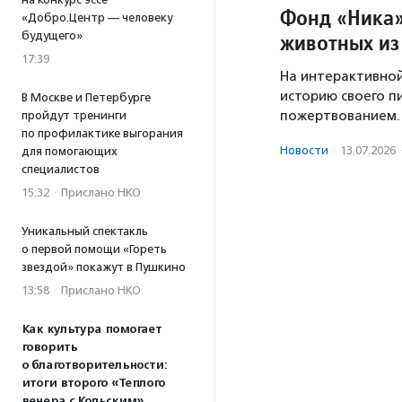
Фонд «Ника»
«Добро.Центр — человеку
будущего»
животных из
17:39
На интерактивной
историю своего 
В Москве и Петербурге
пожертвованием.
пройдут тренинги
по профилактике выгорания
Новости
·
13.07.2026
для помогающих
специалистов
15:32
·
Прислано НКО
Уникальный спектакль
о первой помощи «Гореть
звездой» покажут в Пушкино
13:58
·
Прислано НКО
Как культура помогает
говорить
о благотворительности:
итоги второго «Теплого
вечера с Кольским»