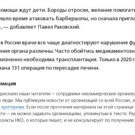
помощи ждут дети. Бороды отросли, желание помогат
ишло время атаковать барбершопы, но сначала пригл
, — добавляет Павел Раковский.
в России врачи все чаще диагностируют нарушения ф
ния органа различны. Часто обойтись медикаментоз
 жизненно необходима трансплантация. Только в 2020 г
ана 131 операция по пересадке печени.
рмация
прислали наши читатели — сотрудники некоммерческих организ
 люди. Мы публикуем новости от организаций со всей России, е
 критериям
. Если после прочтения материала на этой странице 
те — их можно задавать организациям, упомянутым в тексте. Ре
оекты НКО, о которых пишет, и не консультирует по получени