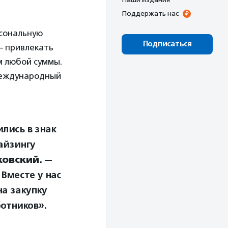
Поддержать нас
сональную
Подписаться
 — привлекать
м любой суммы.
 Международный
лись в знак
айзингу
ковский
. —
Вместе у нас
на закупку
отников».