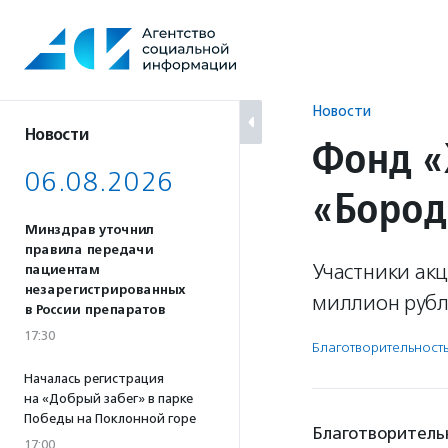
Перейти
к
содержанию
Новости
Новости
Фонд «
06.08.2026
«Бород
Минздрав уточнил
правила передачи
Участники ак
пациентам
незарегистрированных
миллион рубл
в России препаратов
17:30
Благотвори­тель­ност
Началась регистрация
на «Добрый забег» в парке
Победы на Поклонной горе
Благотворитель
17:00