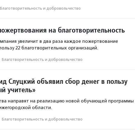
Благотвори­тель­ность и доброволь­чест­во
пожертвования на благотворительность
компания увеличит в два раза каждое пожертвование
пользу 22 благотворительных организаций.
·
Благотвори­тель­ность и доброволь­чест­во
ид Слуцкий объявил сбор денег в пользу
й учитель»
тва направят на реализацию новой обучающей программы
Нижегородской области.
·
Благотвори­тель­ность и доброволь­чест­во