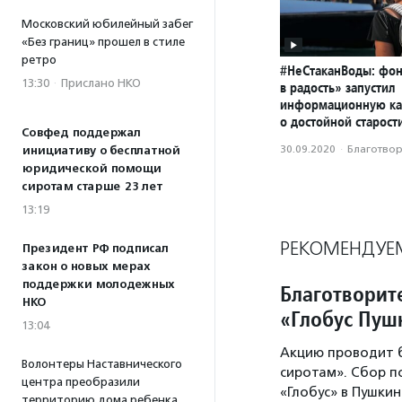
Московский юбилейный забег
«Без границ» прошел в стиле
ретро
#НеСтаканВоды: фон
13:30
·
Прислано НКО
в радость» запустил
информационную к
о достойной старост
Совфед поддержал
30.09.2020
·
Благотвори
инициативу о бесплатной
юридической помощи
сиротам старше 23 лет
13:19
РЕКОМЕНДУЕ
Президент РФ подписал
закон о новых мерах
поддержки молодежных
Благотворит
НКО
«Глобус Пу
13:04
Акцию проводит 
Волонтеры Наставнического
сиротам». Сбор 
центра преобразили
«Глобус» в Пушки
территорию дома ребенка