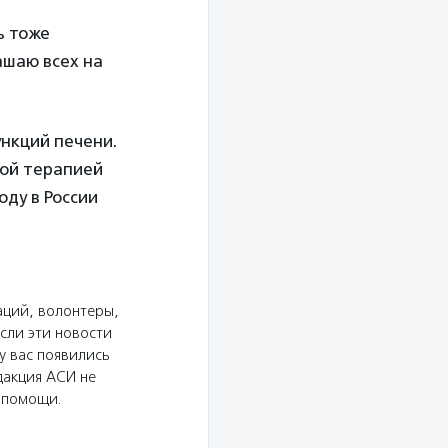
ь тоже
ашаю всех на
ункций печени.
ной терапией
оду в России
аций, волонтеры,
сли эти новости
у вас появились
дакция АСИ не
ю помощи.