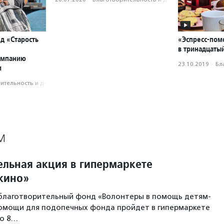
д «Старость
«Эспресс-пом
в тринадцатый
ампанию
23.10.2019
·
Бл
и
­тель­ность и доброволь­чест­во
М
ельная акция в гипермаркете
шкино»
благотворительный фонд «Волонтеры в помощь детям-
помощи для подопечных фонда пройдет в гипермаркете
но 8…