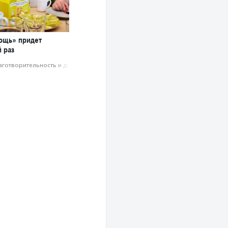
ощь» придет
 раз
аготвори­тель­ность и доброволь­чест­во