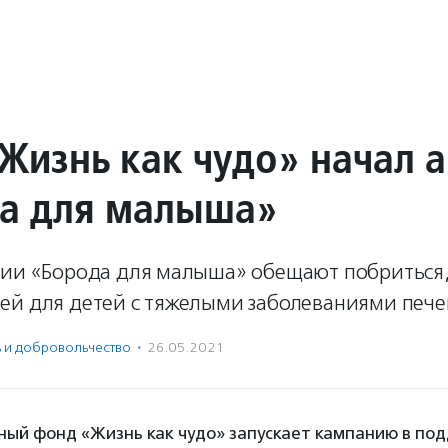
Жизнь как чудо» начал 
а для малыша»
ции «Борода для малыша» обещают побриться,
ей для детей с тяжелыми заболеваниями пече
ь и доброволь­чест­во
·
26.05.2021
ный фонд «Жизнь как чудо» запускает кампанию в под