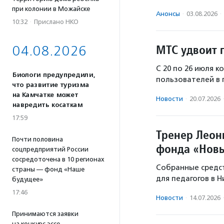
при колонии в Можайске
Анонсы
·
03.08.2026
·
10:32
·
Прислано НКО
МТС удвоит 
04.08.2026
С 20 по 26 июля 
Биологи предупредили,
пользователей в 
что развитие туризма
на Камчатке может
Новости
·
20.07.2026
навредить косаткам
17:59
Тренер Леон
Почти половина
фонда «Новы
соцпредприятий России
сосредоточена в 10 регионах
Собранные средс
страны — фонд «Наше
для педагогов в 
будущее»
17:46
Новости
·
14.07.2026
Принимаются заявки
на конкурс эссе