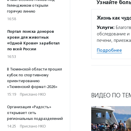
Узнайте боль
Геленджиком открыли
горячую линию
Жизнь как чуд
16:58
Услуги:
Благотв
Портал поиска доноров
обследование и 
крови для животных
печени, приезжа
«Одной Крови» заработал
по всей России
Подробнее
16:53
В Тюменской области прошел
кубок по спортивному
ориентированию
«Тюменский формат-2026»
ВИДЕО ПО ТЕ
15:19
·
Прислано НКО
Организация «Радость»
открывает сеть
региональных подразделений
14:25
·
Прислано НКО