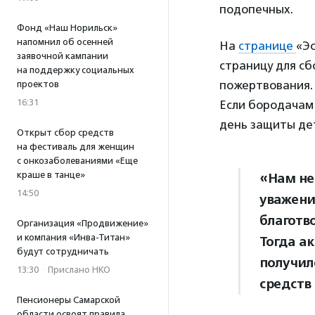
подопечных.
Фонд «Наш Норильск»
напомнил об осенней
На
странице
«Э
заявочной кампании
страницу для сб
на поддержку социальных
пожертвования.
проектов
16:31
Если бородачам 
день защиты де
Открыт сбор средств
на фестиваль для женщин
с онкозаболеваниями «Еще
краше в танце»
«Нам не
14:50
уважени
благотв
Организация «Продвижение»
и компания «Инва-Титан»
Тогда а
будут сотрудничать
получил
13:30
·
Прислано НКО
средств
Пенсионеры Самарской
области освоят правила