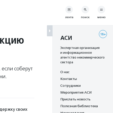
лента
поиск
меню
18+
акцию
АСИ
Экспертная организация
и информационное
агентство некоммерческого
сектора
 если соберут
О нас
ни.
Контакты
Сотрудники
Мероприятия АСИ
Прислать новость
Полезная библиотека
держку своих
Наши издания