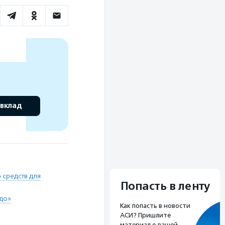
 вклад
 средств для
Попасть в ленту
до»
Как попасть в новости
АСИ? Пришлите
материал о вашей