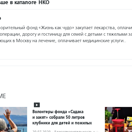
ше в каталоге НКО
о
орительный фонд «Жизнь как чудо» закупает лекарства, оплач
операции, дорогу и гостиницу для семей с детьми с тяжелыми 
ющих в Москву на лечение, оплачивает медицинские услуги…
МЕ
Волонтеры фонда «Садака
и закят» собрали 50 литров
клубники для детей и пожилых
20.07.2020
·
Благотвори­тель­ность и доброволь­чест­во