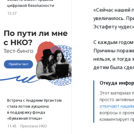
цифровой безопасности
«Сейчас нашей 
13:27
увеличилось. Пр
Эстафету чудес»
С каждым годом 
Причины пораже
нельзя, и тогда
детям была сдел
Откуда инфо
Этот материал 
просто активные
Встреча с Андреем Ургантом
отвечают нашим
стала лотом аукциона
в поддержку фонда
вопросы о проек
«Бумажная птица»
комментирует пр
11:45
·
Прислано НКО