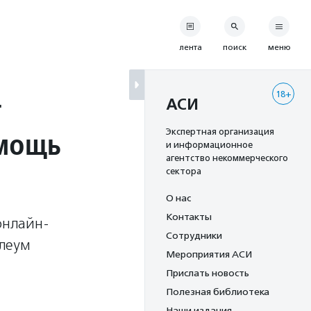
лента
поиск
меню
18+
т
АСИ
омощь
Экспертная организация
и информационное
агентство некоммерческого
сектора
О нас
Контакты
онлайн-
Сотрудники
олеум
Мероприятия АСИ
Прислать новость
Полезная библиотека
Наши издания