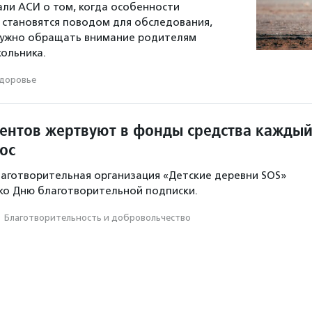
али АСИ о том, когда особенности
 становятся поводом для обследования,
 нужно обращать внимание родителям
ольника.
доровье
ентов жертвуют в фонды средства кажды
ос
аготворительная организация «Детские деревни SOS»
 ко Дню благотворительной подписки.
·
Благотвори­тель­ность и доброволь­чест­во