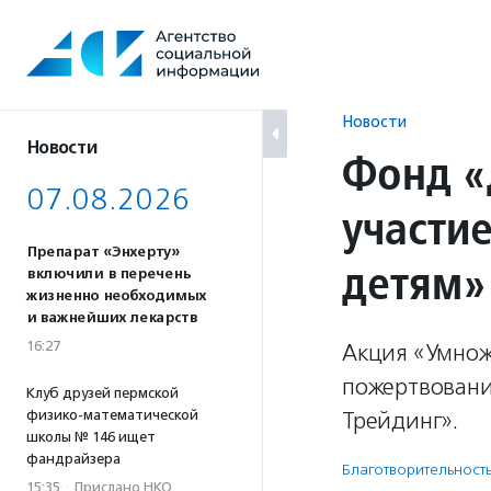
Перейти
к
содержанию
Новости
Новости
Фонд «
07.08.2026
участи
Препарат «Энхерту»
детям»
включили в перечень
жизненно необходимых
и важнейших лекарств
16:27
Акция «Умнож
пожертвовани
Клуб друзей пермской
физико-математической
Трейдинг».
школы № 146 ищет
фандрайзера
Благотвори­тель­ност
15:35
·
Прислано НКО