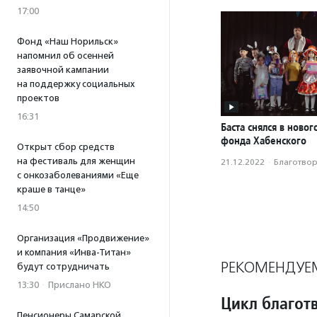
17:00
Фонд «Наш Норильск»
напомнил об осенней
заявочной кампании
на поддержку социальных
проектов
16:31
Баста снялся в ново
фонда Хабенского
Открыт сбор средств
на фестиваль для женщин
21.12.2022
·
Благотвори
с онкозаболеваниями «Еще
краше в танце»
14:50
Организация «Продвижение»
и компания «Инва-Титан»
РЕКОМЕНДУЕ
будут сотрудничать
13:30
·
Прислано НКО
Цикл благот
Пенсионеры Самарской