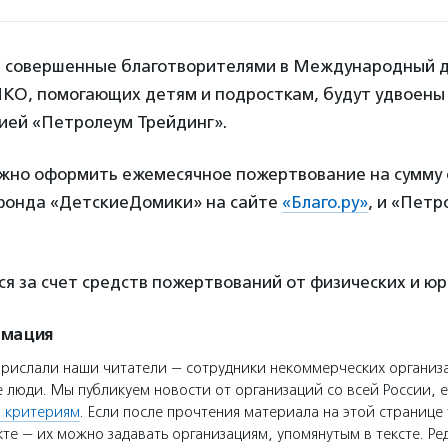
 совершенные благотворителями в Международный 
 НКО, помогающих детям и подросткам, будут удвоен
ией «Петролеум Трейдинг».
ожно оформить ежемесячное пожертвование на сумму о
 фонда «ДетскиеДомики» на сайте
«Благо.ру»
, и «Пет
я за счет средств пожертвований от физических и юр
рмация
прислали наши читатели — сотрудники некоммерческих организ
 люди. Мы публикуем новости от организаций со всей России, е
 критериям
. Если после прочтения материала на этой странице 
те — их можно задавать организациям, упомянутым в тексте. Ре