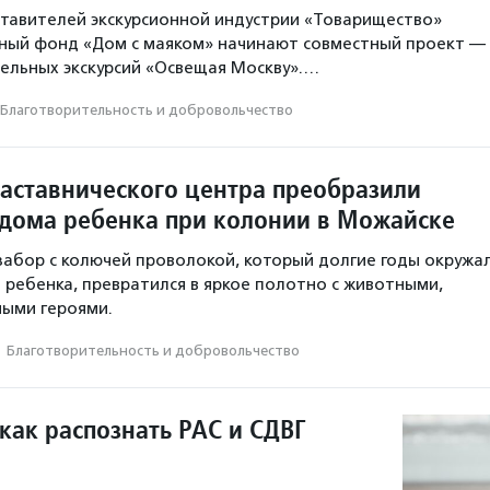
тавителей экскурсионной индустрии «Товарищество»
ьный фонд «Дом с маяком» начинают совместный проект —
ельных экскурсий «Освещая Москву».…
Благотвори­тель­ность и доброволь­чест­во
аставнического центра преобразили
дома ребенка при колонии в Можайске
абор с колючей проволокой, который долгие годы окружа
ребенка, превратился в яркое полотно с животными,
ными героями.
·
Благотвори­тель­ность и доброволь­чест­во
как распознать РАС и СДВГ