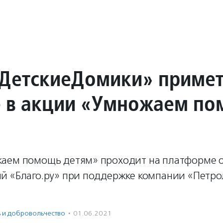
ДетскиеДомики» приме
е в акции «Умножаем п
аем помощь детям» проходит на платформе 
й «Благо.ру» при поддержке компании «Петр
ь и доброволь­чест­во
·
01.06.2021