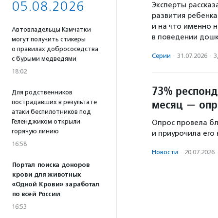
05.08.2026
Эксперты рассказ
развития ребенка
и на что именно
Автовладельцы Камчатки
в поведении дошк
могут получить стикеры
о правилах добрососедства
Серии
·
31.07.2026
·
З
с бурыми медведями
18:02
73% респонд
Для родственников
месяц — опр
пострадавших в результате
атаки беспилотников под
Геленджиком открыли
Опрос провела бл
горячую линию
и приурочила его
16:58
Новости
·
20.07.2026
Портал поиска доноров
крови для животных
«Одной Крови» заработал
по всей России
16:53