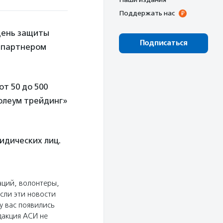
Поддержать нас
день защиты
Подписаться
ы партнером
т 50 до 500
ролеум трейдинг»
идических лиц.
аций, волонтеры,
сли эти новости
у вас появились
дакция АСИ не