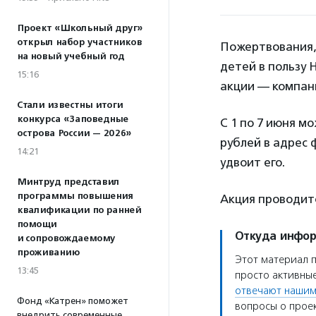
Проект «Школьный друг»
открыл набор участников
Пожертвования,
на новый учебный год
детей в пользу
15:16
акции — компан
Стали известны итоги
конкурса «Заповедные
С 1 по 7 июня м
острова России — 2026»
рублей в адрес
14:21
удвоит его.
Минтруд представил
программы повышения
Акция проводитс
квалификации по ранней
помощи
Откуда инфо
и сопровождаемому
проживанию
Этот материал 
13:45
просто активные
отвечают нашим
Фонд «Катрен» поможет
вопросы о проек
внедрить современные