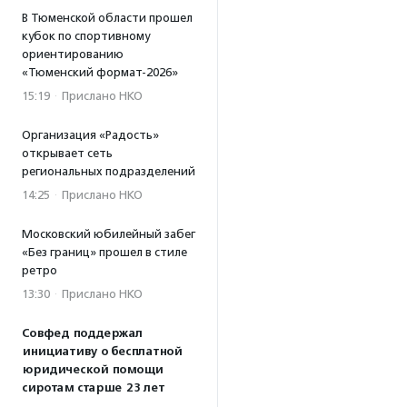
В Тюменской области прошел
кубок по спортивному
ориентированию
«Тюменский формат-2026»
15:19
·
Прислано НКО
Организация «Радость»
открывает сеть
региональных подразделений
14:25
·
Прислано НКО
Московский юбилейный забег
«Без границ» прошел в стиле
ретро
13:30
·
Прислано НКО
Совфед поддержал
инициативу о бесплатной
юридической помощи
сиротам старше 23 лет