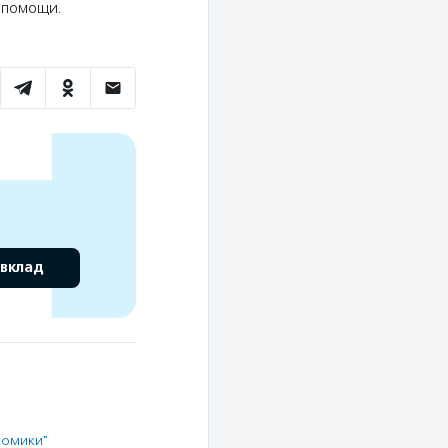
ю помощи.
 вклад
Домики"