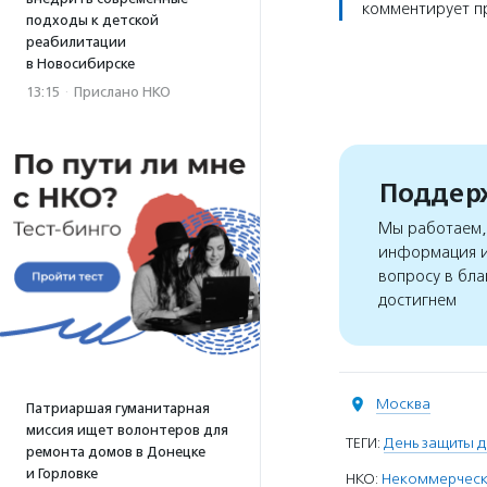
комментирует пр
подходы к детской
реабилитации
в Новосибирске
13:15
·
Прислано НКО
Поддерж
Мы работаем, 
информация и
вопросу в бла
достигнем
Москва
Патриаршая гуманитарная
миссия ищет волонтеров для
ТЕГИ:
День защиты д
ремонта домов в Донецке
и Горловке
НКО:
Некоммерческ