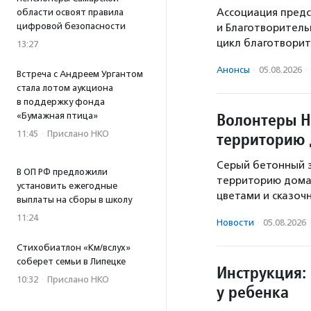
Ассоциация предс
области освоят правила
цифровой безопасности
и Благотворител
цикл благотворит
13:27
Анонсы
·
05.08.2026
·
Встреча с Андреем Ургантом
стала лотом аукциона
в поддержку фонда
Волонтеры Н
«Бумажная птица»
11:45
·
Прислано НКО
территорию 
Серый бетонный з
В ОП РФ предложили
территорию дома 
установить ежегодные
цветами и сказоч
выплаты на сборы в школу
11:24
Новости
·
05.08.2026
Стихобиатлон «Км/вслух»
соберет семьи в Липецке
Инструкция: 
10:32
·
Прислано НКО
у ребенка