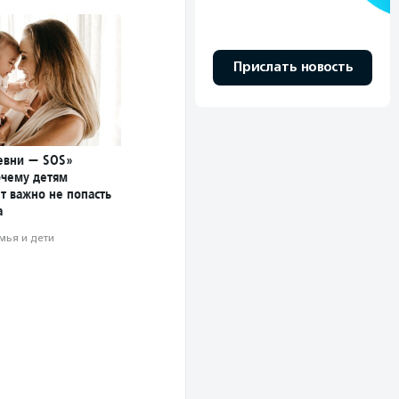
Прислать новость
евни — SOS»
очему детям
т важно не попасть
а
мья и дети