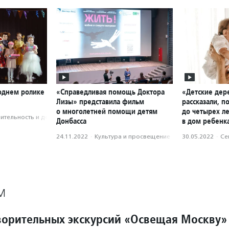
годнем ролике
«Справедливая помощь Доктора
«Детские дер
Лизы» представила фильм
рассказали, п
о многолетней помощи детям
до четырех ле
­тель­ность и доброволь­чест­во
Донбасса
в дом ребенк
24.11.2022
·
Культура и просвещение
30.05.2022
·
Се
М
ворительных экскурсий «Освещая Москву»