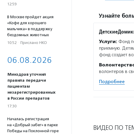
12:59
Узнайте боль
В Москве пройдет акция
«Кофе для хорошего
мальчика» в поддержку
ДетскиеДомик
бездомных животных
Услуги:
Фонд по
10:52
·
Прислано НКО
приемную. Детям
фонд создает во
06.08.2026
Волонтерств
волонтеров в св
Минздрав уточнил
правила передачи
Подробнее
пациентам
незарегистрированных
в России препаратов
17:30
Началась регистрация
на «Добрый забег» в парке
ВИДЕО ПО ТЕ
Победы на Поклонной горе