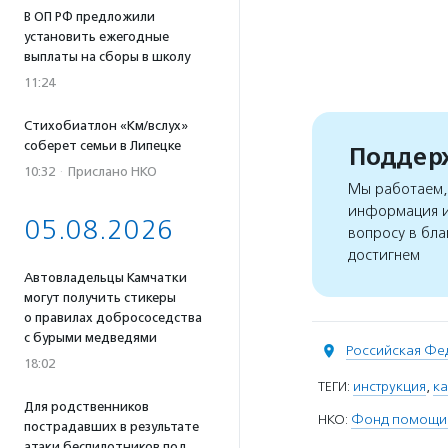
В ОП РФ предложили
установить ежегодные
выплаты на сборы в школу
11:24
Стихобиатлон «Км/вслух»
соберет семьи в Липецке
Поддерж
10:32
·
Прислано НКО
Мы работаем, 
информация и
05.08.2026
вопросу в бла
достигнем
Автовладельцы Камчатки
могут получить стикеры
о правилах добрососедства
с бурыми медведями
Российская Фе
18:02
ТЕГИ:
инструкция
,
ка
Для родственников
НКО:
Фонд помощи 
пострадавших в результате
атаки беспилотников под