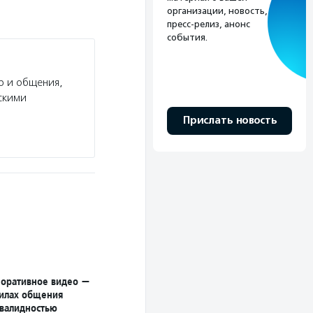
организации, новость,
пресс-релиз, анонс
события.
р и общения,
скими
Прислать новость
оративное видео —
вилах общения
нвалидностью