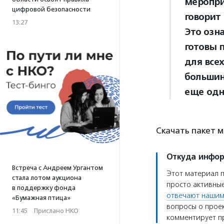
меропри
цифровой безопасности
говорит
13:27
Это озн
готовы 
для всех
большинс
еще одн
Скачать пакет 
Откуда инфо
Встреча с Андреем Ургантом
Этот материал 
стала лотом аукциона
просто активные
в поддержку фонда
отвечают нашим
«Бумажная птица»
вопросы о проек
11:45
·
Прислано НКО
комментирует пр