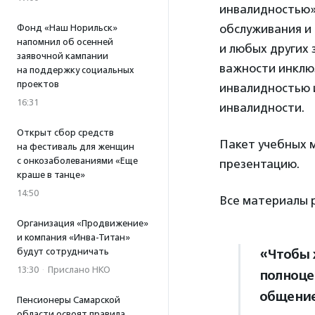
инвалидностью» 
обслуживания и 
Фонд «Наш Норильск»
напомнил об осенней
и любых других
заявочной кампании
важности инклю
на поддержку социальных
проектов
инвалидностью 
16:31
инвалидности.
Открыт сбор средств
Пакет учебных 
на фестиваль для женщин
с онкозаболеваниями «Еще
презентацию.
краше в танце»
14:50
Все материалы 
Организация «Продвижение»
и компания «Инва-Титан»
будут сотрудничать
«Чтобы 
13:30
·
Прислано НКО
полноцен
общение
Пенсионеры Самарской
области освоят правила