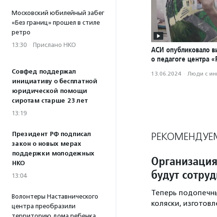
Московский юбилейный забег
«Без границ» прошел в стиле
ретро
13:30
·
Прислано НКО
АСИ опубликовало в
о педагоге центра 
Совфед поддержал
13.06.2024
·
Люди с и
инициативу о бесплатной
юридической помощи
сиротам старше 23 лет
13:19
Президент РФ подписал
РЕКОМЕНДУЕ
закон о новых мерах
поддержки молодежных
Организация
НКО
будут сотру
13:04
Теперь подопечн
Волонтеры Наставнического
коляски, изготов
центра преобразили
территорию дома ребенка