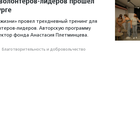
 волонтеров-лидеров прошел
урге
жизни» провел трехдневный тренинг для
нтеров-лидеров. Авторскую программу
ектор фонда Анастасия Плетминцева.
·
Благотвори­тель­ность и доброволь­чест­во