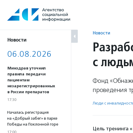
Перейти
к
содержанию
Новости
Новости
Разраб
06.08.2026
с людь
Минздрав уточнил
правила передачи
Фонд «Обнаже
пациентам
незарегистрированных
проведения т
в России препаратов
17:30
Люди с инвалидност
Началась регистрация
на «Добрый забег» в парке
Победы на Поклонной горе
Цель тренинга 
17:00