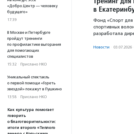
Тренинг для
«Добро.Центр — человеку
в Екатеринб
будущего»
17:39
Фонд «Спорт для 
спортивных воло
В Москве и Петербурге
разработала дир
пройдут тренинги
по профилактике выгорания
Новости
·
03.07.2026
для помогающих
специалистов
15:32
·
Прислано НКО
Уникальный спектакль
о первой помощи «Гореть
звездой» покажут в Пушкино
13:58
·
Прислано НКО
Как культура помогает
говорить
о благотворительности:
итоги второго «Теплого
вечера с Кольским»