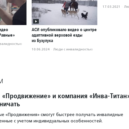
17.03.2021
·
Лю
идео
АСИ опубликовало видео о центре
«Равные»
адаптивной верховой езды
из Бузулука
нвалидностью
10.06.2024
·
Люди с инвалидностью
М
 «Продвижение» и компания «Инва-Титан
дничать
ые «Продвижения» смогут быстрее получать инвалидные
ленные с учетом индивидуальных особенностей.