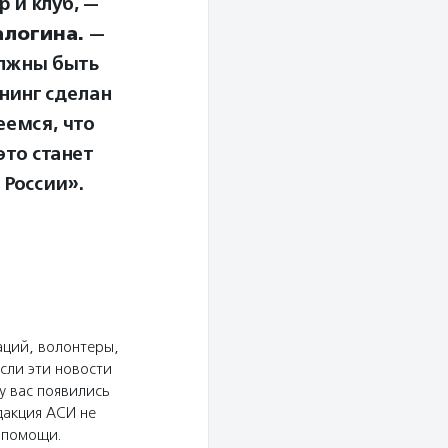
 и клуб, —
алогина.
—
олжны быть
енинг сделан
еемся, что
это станет
 России».
аций, волонтеры,
сли эти новости
у вас появились
дакция АСИ не
ю помощи.