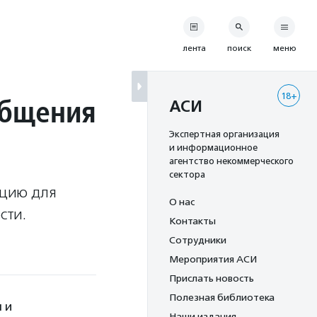
лента
поиск
меню
18+
общения
АСИ
Экспертная организация
и информационное
агентство некоммерческого
сектора
кцию для
О нас
сти.
Контакты
Сотрудники
Мероприятия АСИ
Прислать новость
Полезная библиотека
 и
Наши издания