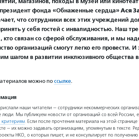
ятий, магазинов, походы в музей или кинотеатр
 президент фонда «Обнаженные сердца»
Ася З
ачает, что сотрудники всех этих учреждений д
принять у себя гостей с инвалидностью. Наш тр
, кто связан со сферой обслуживания, и мы над
тво организаций смогут легко его провести. И 
им шагом в развитии инклюзивного общества в
материалов можно по
ссылке
.
рмация
прислали наши читатели — сотрудники некоммерческих организ
 люди. Мы публикуем новости от организаций со всей России, е
 критериям
. Если после прочтения материала на этой странице 
те — их можно задавать организациям, упомянутым в тексте. Ре
оекты НКО, о которых пишет, и не консультирует по получени