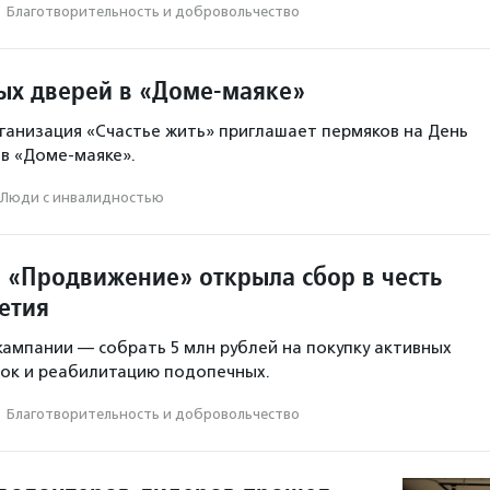
·
Благотвори­тель­ность и доброволь­чест­во
ых дверей в «Доме-маяке»
анизация «Счастье жить» приглашает пермяков на День
в «Доме-маяке».
Люди с инвалидностью
 «Продвижение» открыла сбор в честь
етия
ампании — собрать 5 млн рублей на покупку активных
сок и реабилитацию подопечных.
·
Благотвори­тель­ность и доброволь­чест­во