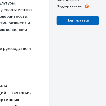
ультуры,
Поддержать нас
R-департаментов
олерантности,
Подписаться
ями развития и
нию концепции
е руководство и
ыла
дей — веселье,
ортивных