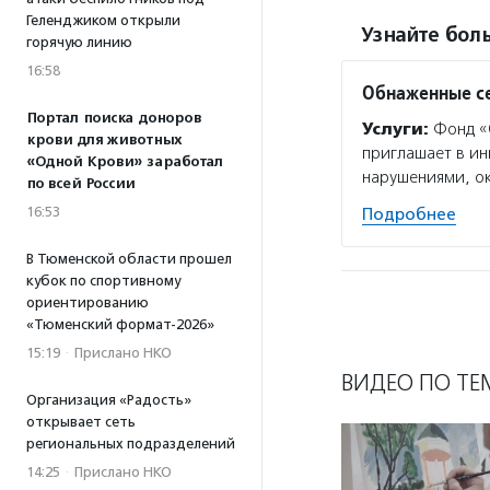
Геленджиком открыли
Узнайте боль
горячую линию
16:58
Обнаженные с
Портал поиска доноров
Услуги:
Фонд «О
крови для животных
приглашает в ин
«Одной Крови» заработал
нарушениями, ок
по всей России
16:53
Подробнее
В Тюменской области прошел
кубок по спортивному
ориентированию
«Тюменский формат-2026»
15:19
·
Прислано НКО
ВИДЕО ПО ТЕ
Организация «Радость»
открывает сеть
региональных подразделений
14:25
·
Прислано НКО