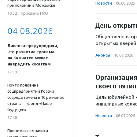
Новости
·
06.08.2026
при колонии в Можайске
10:32
·
Прислано НКО
День открыт
04.08.2026
Общественная орг
открытых дверей 
Биологи предупредили,
что развитие туризма
Анонсы
·
10.07.2026
·
на Камчатке может
навредить косаткам
17:59
Организация
своего пятил
Почти половина
соцпредприятий России
Цель юбилейной к
сосредоточена в 10 регионах
страны — фонд «Наше
инвалидных коля
будущее»
Новости
·
06.07.2026
17:46
Принимаются заявки
на конкурс эссе