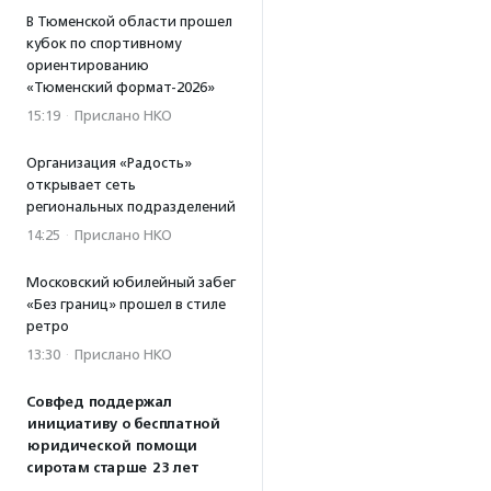
В Тюменской области прошел
кубок по спортивному
ориентированию
«Тюменский формат-2026»
15:19
·
Прислано НКО
Организация «Радость»
открывает сеть
региональных подразделений
14:25
·
Прислано НКО
Московский юбилейный забег
«Без границ» прошел в стиле
ретро
13:30
·
Прислано НКО
Совфед поддержал
инициативу о бесплатной
юридической помощи
сиротам старше 23 лет