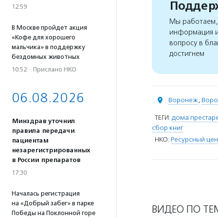
Поддерж
12:59
Мы работаем, 
В Москве пройдет акция
информация и
«Кофе для хорошего
вопросу в бла
мальчика» в поддержку
достигнем
бездомных животных
10:52
·
Прислано НКО
06.08.2026
Воронеж
,
Воро
ТЕГИ:
дома престар
Минздрав уточнил
сбор книг
правила передачи
НКО:
Ресурсный це
пациентам
незарегистрированных
в России препаратов
17:30
Началась регистрация
на «Добрый забег» в парке
ВИДЕО ПО ТЕ
Победы на Поклонной горе