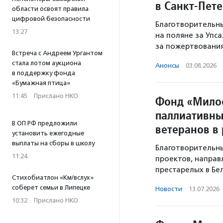
в Санкт-Пет
области освоят правила
цифровой безопасности
Благотворительны
13:27
на поляне за Упс
за пожертвовани
Встреча с Андреем Ургантом
стала лотом аукциона
Анонсы
·
03.08.2026
·
в поддержку фонда
«Бумажная птица»
11:45
·
Прислано НКО
Фонд «Мило
паллиативны
В ОП РФ предложили
ветеранов в
установить ежегодные
выплаты на сборы в школу
Благотворительн
11:24
проектов, напра
престарелых в Бе
Стихобиатлон «Км/вслух»
соберет семьи в Липецке
Новости
·
13.07.2026
10:32
·
Прислано НКО