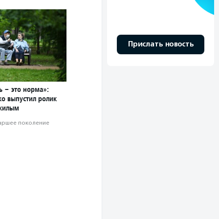
Прислать новость
ь – это норма»:
о выпустил ролик
жилым
аршее поколение