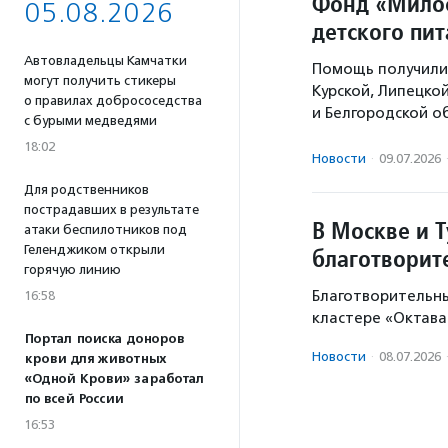
Фонд «Милос
05.08.2026
детского пи
Автовладельцы Камчатки
Помощь получили 
могут получить стикеры
Курской, Липецко
о правилах добрососедства
и Белгородской о
с бурыми медведями
18:02
Новости
·
09.07.2026
Для родственников
пострадавших в результате
В Москве и Т
атаки беспилотников под
Геленджиком открыли
благотворит
горячую линию
Благотворительны
16:58
кластере «Октава
Портал поиска доноров
Новости
·
08.07.2026
крови для животных
«Одной Крови» заработал
по всей России
16:53