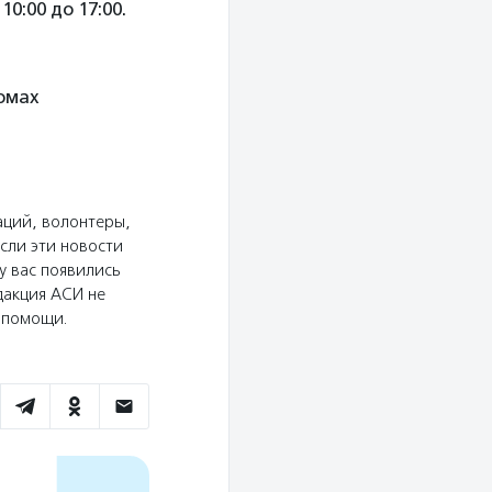
0:00 до 17:00.
омах
аций, волонтеры,
сли эти новости
у вас появились
дакция АСИ не
ю помощи.