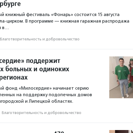
ербурге
й книжный фестиваль «Фонарь» состоится 15 августа
ала-цирком. В программе — книжная гаражная распродажа
я в…
Благотвори­тель­ность и доброволь­чест­во
сердие» поддержит
х больных и одиноких
 регионах
ый фонд «Милосердие» начинает серию
вленных на поддержку подопечных домов
лгородской и Липецкой областях.
·
Благотвори­тель­ность и доброволь­чест­во