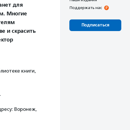
анет для
Поддержать нас
м. Многие
телям
Подписаться
е и скрасить
ектор
лиотеке книги,
.
дресу: Воронеж,