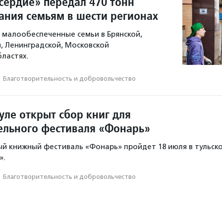
ердие» передал 470 тонн
тания семьям в шести регионах
малообеспеченные семьи в Брянской,
й, Ленинградской, Московской
бластях.
·
Благотвори­тель­ность и доброволь­чест­во
уле открыт сбор книг для
ельного фестиваля «Фонарь»
й книжный фестиваль «Фонарь» пройдет 18 июля в тульск
».
·
Благотвори­тель­ность и доброволь­чест­во