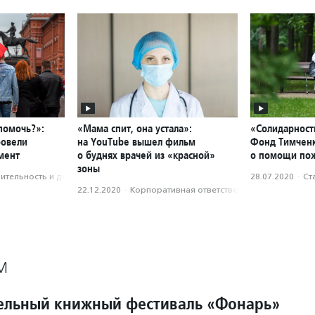
помочь?»:
«Мама спит, она устала»:
«Солидарност
ровели
на YouTube вышел фильм
Фонд Тимченк
мент
о буднях врачей из «красной»
о помощи по
зоны
­тель­ность и доброволь­чест­во
28.07.2020
·
Ст
22.12.2020
·
Корпоративная ответственность
М
ельный книжный фестиваль «Фонарь»