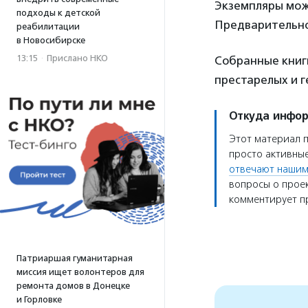
Экземпляры можн
подходы к детской
Предварительно 
реабилитации
в Новосибирске
13:15
·
Прислано НКО
Собранные книг
престарелых и 
Откуда инфо
Этот материал 
просто активные
отвечают нашим
вопросы о проек
комментирует пр
Патриаршая гуманитарная
миссия ищет волонтеров для
ремонта домов в Донецке
и Горловке