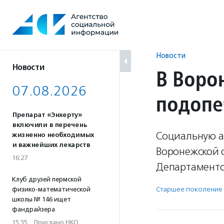
Перейти
к
содержанию
Новости
Новости
В Воро
07.08.2026
подопе
Препарат «Энхерту»
включили в перечень
Социальную а
жизненно необходимых
и важнейших лекарств
Воронежской 
16:27
Департаменто
Клуб друзей пермской
Старшее поколение
физико-математической
школы № 146 ищет
фандрайзера
15:35
·
Прислано НКО