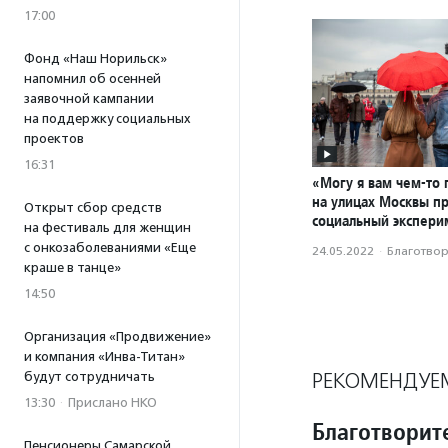
17:00
Фонд «Наш Норильск»
напомнил об осенней
заявочной кампании
на поддержку социальных
проектов
16:31
«Могу я вам чем-то 
на улицах Москвы п
Открыт сбор средств
социальный экспери
на фестиваль для женщин
с онкозаболеваниями «Еще
24.05.2022
·
Благотвори
краше в танце»
14:50
Организация «Продвижение»
и компания «Инва-Титан»
РЕКОМЕНДУЕ
будут сотрудничать
13:30
·
Прислано НКО
Благотворит
Пенсионеры Самарской