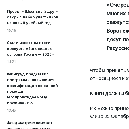
«Очеред
Проект «Школьный друг»
многих 
открыл набор участников
окажутс
на новый учебный год
Воронеж
15:16
досуг п
Стали известны итоги
Ресурсн
конкурса «Заповедные
острова России — 2026»
14:21
Чтобы принять 
Минтруд представил
относящиеся к 
программы повышения
квалификации по ранней
помощи
Книги должны бы
и сопровождаемому
проживанию
Их можно принос
13:45
улица 25 Октября
Фонд «Катрен» поможет
внедрить современные