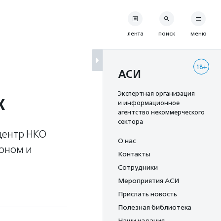
лента
поиск
меню
18+
АСИ
х
Экспертная организация
и информационное
агентство некоммерческого
сектора
центр НКО
О нас
ионом и
Контакты
Сотрудники
Мероприятия АСИ
Прислать новость
Полезная библиотека
Наши издания