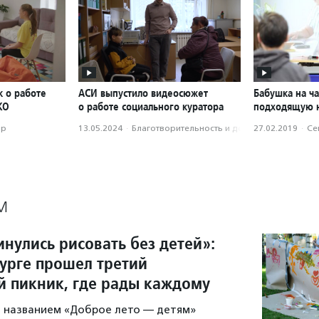
к о работе
АСИ выпустило видеосюжет
Бабушка на ча
КО
о работе социального куратора
подходящую 
ор
13.05.2024
·
Благотвори­тель­ность и доброволь­чест­во
27.02.2019
·
Се
М
нулись рисовать без детей»:
бурге прошел третий
 пикник, где рады каждому
 названием «Доброе лето — детям»