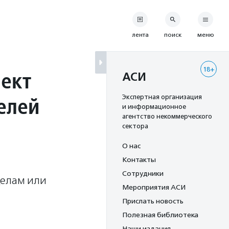
лента
поиск
меню
18+
оект
АСИ
елей
Экспертная организация
и информационное
агентство некоммерческого
сектора
О нас
Контакты
Сотрудники
делам или
Мероприятия АСИ
Прислать новость
Полезная библиотека
Наши издания