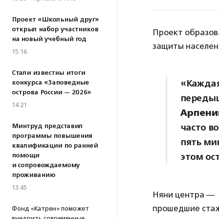
Проект «Школьный друг»
открыл набор участников
Проект образов
на новый учебный год
защиты населен
15:16
Стали известны итоги
«Каждая
конкурса «Заповедные
острова России — 2026»
передыш
14:21
Арпени
часто в
Минтруд представил
программы повышения
пять мин
квалификации по ранней
этом ос
помощи
и сопровождаемому
проживанию
13:45
Няни центра — 
прошедшие стаж
Фонд «Катрен» поможет
внедрить современные