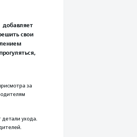
— добавляет
решить свои
млением
прогуляться,
присмотра за
родителям
т детали ухода.
дителей.