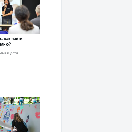
с: как найти
няню?
мья и дети