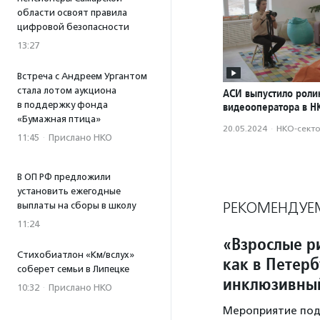
области освоят правила
цифровой безопасности
13:27
Встреча с Андреем Ургантом
стала лотом аукциона
АСИ выпустило роли
в поддержку фонда
видеооператора в Н
«Бумажная птица»
20.05.2024
·
НКО-сект
11:45
·
Прислано НКО
В ОП РФ предложили
установить ежегодные
РЕКОМЕНДУЕ
выплаты на сборы в школу
11:24
«Взрослые ри
Стихобиатлон «Км/вслух»
как в Петер
соберет семьи в Липецке
инклюзивный
10:32
·
Прислано НКО
Мероприятие под