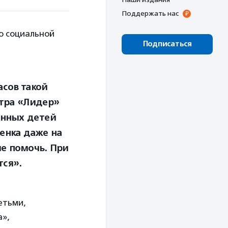
Поддержать нас
о социальной
Подписаться
асов такой
нтра «Лидер»
енных детей
енка даже на
ые помочь. При
тся».
етьми,
а»,