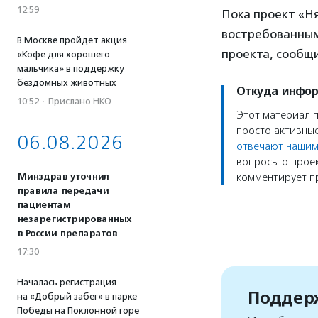
12:59
Пока проект «Ня
востребованным
В Москве пройдет акция
проекта, сообщ
«Кофе для хорошего
мальчика» в поддержку
бездомных животных
Откуда инфо
10:52
·
Прислано НКО
Этот материал 
просто активные
06.08.2026
отвечают нашим
вопросы о проек
Минздрав уточнил
комментирует пр
правила передачи
пациентам
незарегистрированных
в России препаратов
17:30
Началась регистрация
Поддерж
на «Добрый забег» в парке
Победы на Поклонной горе