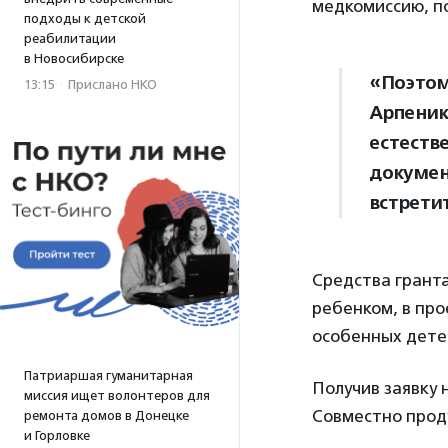
медкомиссию, п
подходы к детской
реабилитации
в Новосибирске
«Поэтом
13:15
·
Прислано НКО
Арпеник
естеств
докумен
встрети
Средства гранта
ребенком, в пр
особенных дете
Патриаршая гуманитарная
Получив заявку 
миссия ищет волонтеров для
Совместно проду
ремонта домов в Донецке
и Горловке