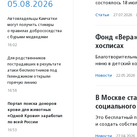
05.08.2026
состоялось 18 ию
Статьи
·
27.07.2026
·
Автовладельцы Камчатки
могут получить стикеры
о правилах добрососедства
Фонд «Вера»
с бурыми медведями
хосписах
18:02
Благотворительн
Для родственников
няню в детский х
пострадавших в результате
атаки беспилотников под
Новости
·
22.05.2026
Геленджиком открыли
горячую линию
16:58
В Москве ст
социального
Портал поиска доноров
крови для животных
«Одной Крови» заработал
Это бесплатный п
по всей России
и создать собств
16:53
Новости
·
27.04.2026