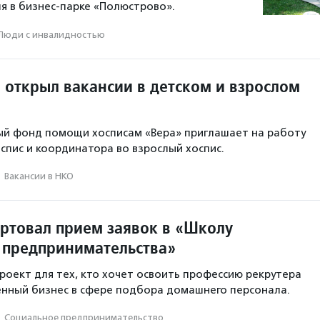
ля в бизнес-парке «Полюстрово».
Люди с инвалидностью
 открыл вакансии в детском и взрослом
ый фонд помощи хосписам «Вера» приглашает на работу
оспис и координатора во взрослый хоспис.
·
Вакансии в НКО
артовал прием заявок в «Школу
 предпринимательства»
роект для тех, кто хочет освоить профессию рекрутера
енный бизнес в сфере подбора домашнего персонала.
·
Социальное предпри­нима­тель­ство