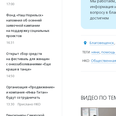
Мы работаем, 
17:00
информация и
вопросу в бла
Фонд «Наш Норильск»
достигнем
напомнил об осенней
заявочной кампании
на поддержку социальных
проектов
16:31
Благовещенск
,
ТЕГИ:
няни
,
помощь 
Открыт сбор средств
на фестиваль для женщин
НКО:
Общественная
с онкозаболеваниями «Еще
краше в танце»
14:50
Организация «Продвижение»
и компания «Инва-Титан»
ВИДЕО ПО ТЕ
будут сотрудничать
13:30
·
Прислано НКО
Пенсионеры Самарской