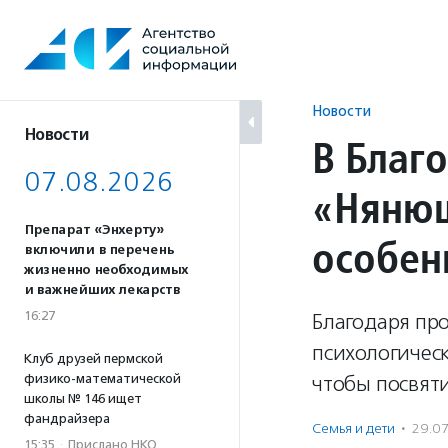
Перейти
к
содержанию
Новости
Новости
В Благ
07.08.2026
«Нянюш
Препарат «Энхерту»
особен
включили в перечень
жизненно необходимых
и важнейших лекарств
16:27
Благодаря пр
психологичес
Клуб друзей пермской
физико-математической
чтобы посвяти
школы № 146 ищет
фандрайзера
Семья и дети
·
29.0
15:35
·
Прислано НКО