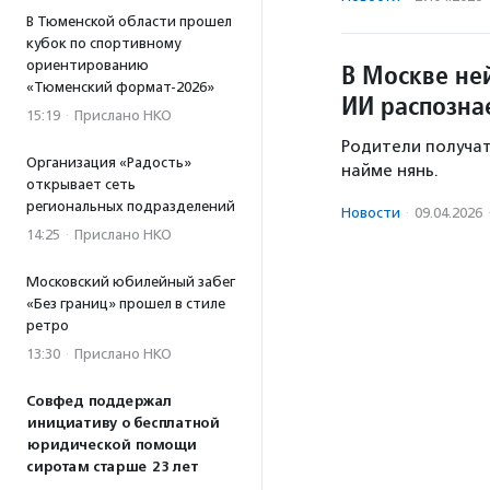
В Тюменской области прошел
кубок по спортивному
ориентированию
В Москве ней
«Тюменский формат-2026»
ИИ распозна
15:19
·
Прислано НКО
Родители получат
Организация «Радость»
найме нянь.
открывает сеть
региональных подразделений
Новости
·
09.04.2026
14:25
·
Прислано НКО
Московский юбилейный забег
«Без границ» прошел в стиле
ретро
13:30
·
Прислано НКО
Совфед поддержал
инициативу о бесплатной
юридической помощи
сиротам старше 23 лет