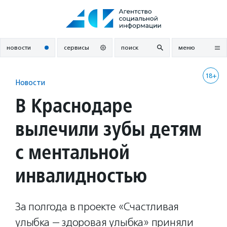
Перейти
к
содержанию
новости
сервисы
поиск
меню
18+
Новости
В Краснодаре
вылечили зубы детям
с ментальной
инвалидностью
За полгода в проекте «Счастливая
улыбка — здоровая улыбка» приняли