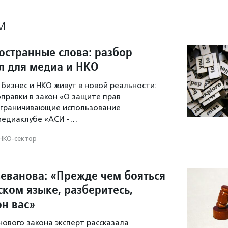
М
остранные слова: разбор
л для медиа и НКО
 бизнес и НКО живут в новой реальности:
оправки в закон «О защите прав
ограничивающие использование
медиаклубе «АСИ -…
НКО-сектор
зеванова: «Прежде чем бояться
ском языке, разберитесь,
он вас»
нового закона эксперт рассказала