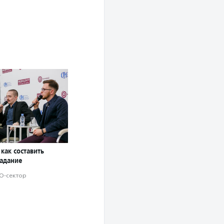
 как составить
задание
О-сектор