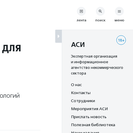
лента
поиск
меню
18+
 для
АСИ
Экспертная организация
и информационное
агентство некоммерческого
сектора
О нас
Контакты
нологий
Сотрудники
Мероприятия АСИ
Прислать новость
Полезная библиотека
Наши издания