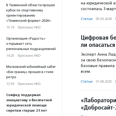
на юридической а
В Тюменской области прошел
состоялась 3 март
кубок по спортивному
ориентированию
Статьи
·
05.03.2026
·
«Тюменский формат-2026»
15:19
·
Прислано НКО
Цифровая бе
Организация «Радость»
ли опасаться
открывает сеть
региональных подразделений
Эксперт Анна Лад
14:25
·
Прислано НКО
за свою безопасно
базовые правила
Московский юбилейный забег
всем.
«Без границ» прошел в стиле
ретро
Статьи
·
01.08.2025
·
13:30
·
Прислано НКО
Совфед поддержал
«Лаборатори
инициативу о бесплатной
юридической помощи
«Добросайт-
сиротам старше 23 лет