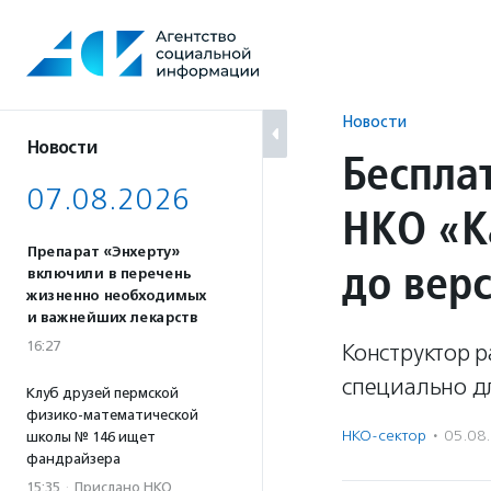
Перейти
к
содержанию
Новости
Новости
Беспла
07.08.2026
НКО «К
Препарат «Энхерту»
до верс
включили в перечень
жизненно необходимых
и важнейших лекарств
16:27
Конструктор 
специально д
Клуб друзей пермской
физико-математической
НКО-сектор
·
05.08
школы № 146 ищет
фандрайзера
15:35
·
Прислано НКО