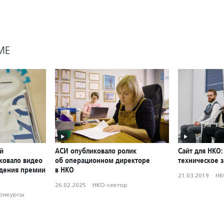
МЕ
й
АСИ опубликовало ролик
Сайт для НКО:
ковало видео
об операционном директоре
техническое 
ждения премии
в НКО
21.03.2019
·
НК
26.02.2025
·
НКО-сектор
конкурсы