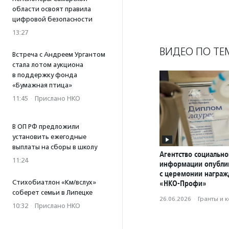
области освоят правила
цифровой безопасности
13:27
ВИДЕО ПО ТЕ
Встреча с Андреем Ургантом
стала лотом аукциона
в поддержку фонда
«Бумажная птица»
11:45
·
Прислано НКО
В ОП РФ предложили
установить ежегодные
выплаты на сборы в школу
Агентство социально
11:24
информации опубли
с церемонии награ
Стихобиатлон «Км/вслух»
«НКО-Профи»
соберет семьи в Липецке
26.06.2026
·
Гранты и 
10:32
·
Прислано НКО