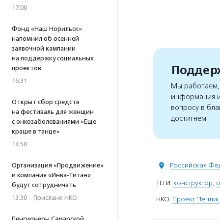
17:00
Фонд «Наш Норильск»
напомнил об осенней
заявочной кампании
на поддержку социальных
Поддерж
проектов
16:31
Мы работаем, 
информация и
Открыт сбор средств
вопросу в бла
на фестиваль для женщин
достигнем
с онкозаболеваниями «Еще
краше в танце»
14:50
Российская Фе
Организация «Продвижение»
и компания «Инва-Титан»
ТЕГИ:
конструктор
,
о
будут сотрудничать
13:30
·
Прислано НКО
НКО:
Проект "Тепли
Пенсионеры Самарской