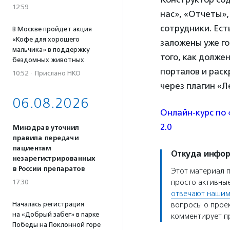
12:59
нас», «Отчеты»
сотрудники. Ест
В Москве пройдет акция
«Кофе для хорошего
заложены уже г
мальчика» в поддержку
того, как долж
бездомных животных
порталов и рас
10:52
·
Прислано НКО
через плагин «Л
06.08.2026
Онлайн-курс по 
2.0
Минздрав уточнил
правила передачи
пациентам
Откуда инфо
незарегистрированных
в России препаратов
Этот материал 
просто активные
17:30
отвечают нашим
Началась регистрация
вопросы о проек
на «Добрый забег» в парке
комментирует пр
Победы на Поклонной горе