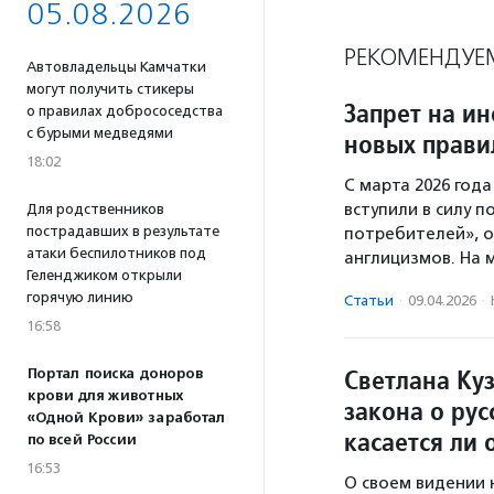
05.08.2026
РЕКОМЕНДУЕ
Автовладельцы Камчатки
могут получить стикеры
Запрет на ин
о правилах добрососедства
с бурыми медведями
новых прави
18:02
С марта 2026 года
вступили в силу п
Для родственников
пострадавших в результате
потребителей», 
атаки беспилотников под
англицизмов. На 
Геленджиком открыли
горячую линию
Статьи
·
09.04.2026
·
16:58
Светлана Ку
Портал поиска доноров
крови для животных
закона о рус
«Одной Крови» заработал
касается ли 
по всей России
16:53
О своем видении 