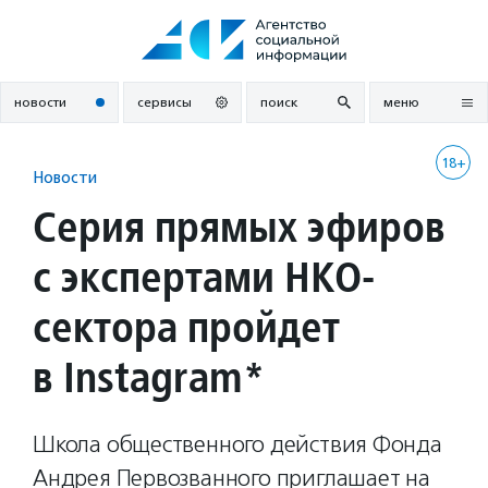
Перейти
к
содержанию
новости
сервисы
поиск
меню
18+
Новости
Серия прямых эфиров
с экспертами НКО-
сектора пройдет
в Instagram*
Школа общественного действия Фонда
Андрея Первозванного приглашает на