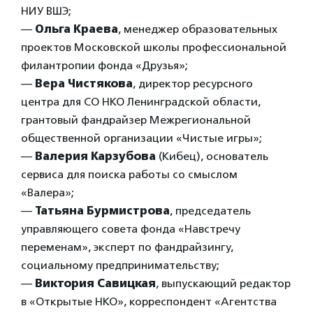
НИУ ВШЭ;
—
Ольга Краева
, менеджер образовательных
проектов Московской школы профессиональной
филантропии фонда «Друзья»;
—
Вера Чистякова
, директор ресурсного
центра для СО НКО Ленинградской области,
грантовый фандрайзер Межрегиональной
общественной организации «Чистые игры»;
—
Валерия Карзубова
(Кибец), основатель
сервиса для поиска работы со смыслом
«Валера»;
—
Татьяна Бурмистрова
, председатель
управляющего совета фонда «Навстречу
переменам», эксперт по фандрайзингу,
социальному предпринимательству;
—
Виктория Савицкая
, выпускающий редактор
в «Открытые НКО», корреспондент «Агентства