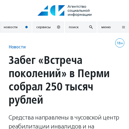
Перейти
к
содержанию
новости
сервисы
поиск
меню
18+
Новости
Забег «Встреча
поколений» в Перми
собрал 250 тысяч
рублей
Средства направлены в чусовской центр
реабилитации инвалидов и на